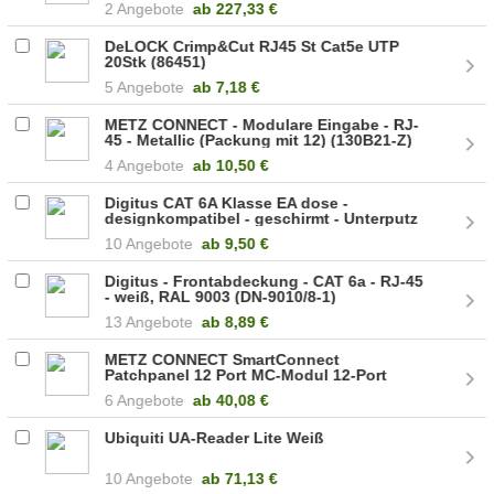
2 Angebote
ab
227,33 €
DeLOCK Crimp&Cut RJ45 St Cat5e UTP
20Stk (86451)
5 Angebote
ab
7,18 €
METZ CONNECT - Modulare Eingabe - RJ-
45 - Metallic (Packung mit 12) (130B21-Z)
4 Angebote
ab
10,50 €
Digitus CAT 6A Klasse EA dose -
designkompatibel - geschirmt - Unterputz
(DN-9010/8-2)
10 Angebote
ab
9,50 €
Digitus - Frontabdeckung - CAT 6a - RJ-45
- weiß, RAL 9003 (DN-9010/8-1)
13 Angebote
ab
8,89 €
METZ CONNECT SmartConnect
Patchpanel 12 Port MC-Modul 12-Port
(130927-1200-E)
6 Angebote
ab
40,08 €
Ubiquiti UA-Reader Lite Weiß
10 Angebote
ab
71,13 €