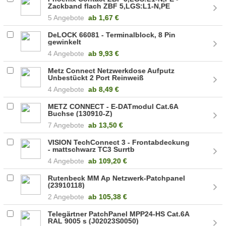
Zackband flach ZBF 5,LGS:L1-N,PE
Inhalt: 10St. (0809528)
5 Angebote
ab
1,67 €
DeLOCK 66081 - Terminalblock, 8 Pin
gewinkelt
4 Angebote
ab
9,93 €
Metz Connect Netzwerkdose Aufputz
Unbestückt 2 Port Reinweiß
(130B20D20002KE)
4 Angebote
ab
8,49 €
METZ CONNECT - E-DATmodul Cat.6A
Buchse (130910-Z)
7 Angebote
ab
13,50 €
VISION TechConnect 3 - Frontabdeckung
- mattschwarz TC3 Surrtb
4 Angebote
ab
109,20 €
Rutenbeck MM Ap Netzwerk-Patchpanel
(23910118)
2 Angebote
ab
105,38 €
Telegärtner PatchPanel MPP24-HS Cat.6A
RAL 9005 s (J02023S0050)