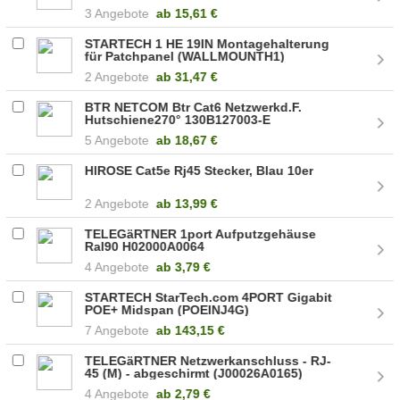
Kabelkanaleinbaudose, Kat.5e
3 Angebote
ab
15,61 €
J00020A0388
STARTECH 1 HE 19IN Montagehalterung
für Patchpanel (WALLMOUNTH1)
2 Angebote
ab
31,47 €
BTR NETCOM Btr Cat6 Netzwerkd.F.
Hutschiene270° 130B127003-E
5 Angebote
ab
18,67 €
HIROSE Cat5e Rj45 Stecker, Blau 10er
2 Angebote
ab
13,99 €
TELEGäRTNER 1port Aufputzgehäuse
Ral90 H02000A0064
4 Angebote
ab
3,79 €
STARTECH StarTech.com 4PORT Gigabit
POE+ Midspan (POEINJ4G)
7 Angebote
ab
143,15 €
TELEGäRTNER Netzwerkanschluss - RJ-
45 (M) - abgeschirmt (J00026A0165)
4 Angebote
ab
2,79 €