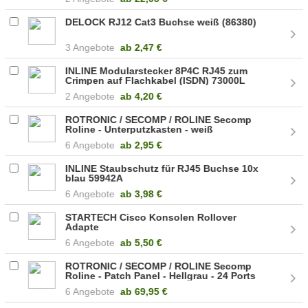
DELOCK RJ12 Cat3 Buchse weiß (86380)
3 Angebote
ab
2,47 €
INLINE Modularstecker 8P4C RJ45 zum
Crimpen auf Flachkabel (ISDN) 73000L
2 Angebote
ab
4,20 €
ROTRONIC / SECOMP / ROLINE Secomp
Roline - Unterputzkasten - weiß
(25.16.8484)
6 Angebote
ab
2,95 €
INLINE Staubschutz für RJ45 Buchse 10x
blau 59942A
6 Angebote
ab
3,98 €
STARTECH Cisco Konsolen Rollover
Adapte
6 Angebote
ab
5,50 €
ROTRONIC / SECOMP / ROLINE Secomp
Roline - Patch Panel - Hellgrau - 24 Ports
(26.11.0355)
6 Angebote
ab
69,95 €