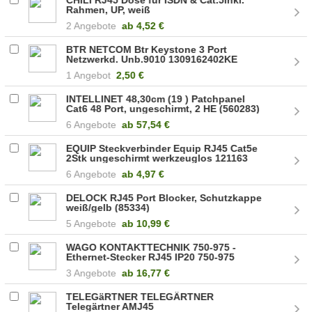
Rahmen, UP, weiß
2 Angebote
ab
4,52 €
BTR NETCOM Btr Keystone 3 Port
Netzwerkd. Unb.9010 1309162402KE
1 Angebot
2,50 €
INTELLINET 48,30cm (19 ) Patchpanel
Cat6 48 Port, ungeschirmt, 2 HE (560283)
(560283)
6 Angebote
ab
57,54 €
EQUIP Steckverbinder Equip RJ45 Cat5e
2Stk ungeschirmt werkzeuglos 121163
6 Angebote
ab
4,97 €
DELOCK RJ45 Port Blocker, Schutzkappe
weiß/gelb (85334)
5 Angebote
ab
10,99 €
WAGO KONTAKTTECHNIK 750-975 -
Ethernet-Stecker RJ45 IP20 750-975
3 Angebote
ab
16,77 €
TELEGäRTNER TELEGÄRTNER
Telegärtner AMJ45