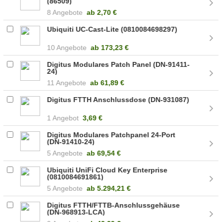
(86509)
8 Angebote
ab
2,70 €
Ubiquiti UC-Cast-Lite (0810084698297)
10 Angebote
ab
173,23 €
Digitus Modulares Patch Panel (DN-91411-
24)
11 Angebote
ab
61,89 €
Digitus FTTH Anschlussdose (DN-931087)
1 Angebot
3,69 €
Digitus Modulares Patchpanel 24-Port
(DN-91410-24)
5 Angebote
ab
69,54 €
Ubiquiti UniFi Cloud Key Enterprise
(0810084691861)
5 Angebote
ab
5.294,21 €
Digitus FTTH/FTTB-Anschlussgehäuse
(DN-968913-LCA)