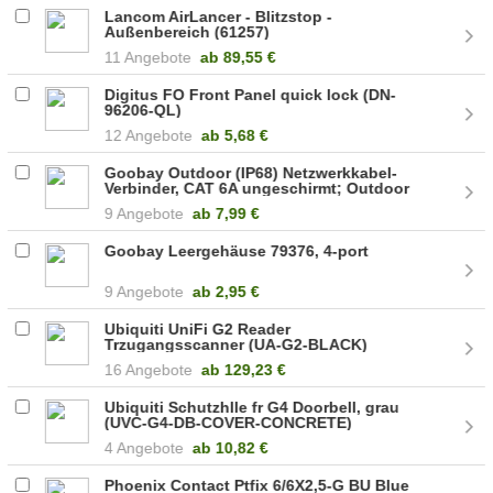
Lancom AirLancer - Blitzstop -
Außenbereich (61257)
11 Angebote
ab
89,55 €
Digitus FO Front Panel quick lock (DN-
96206-QL)
12 Angebote
ab
5,68 €
Goobay Outdoor (IP68) Netzwerkkabel-
Verbinder, CAT 6A ungeschirmt; Outdoor
(IP68) Netzw (44416)
9 Angebote
ab
7,99 €
Goobay Leergehäuse 79376, 4-port
9 Angebote
ab
2,95 €
Ubiquiti UniFi G2 Reader
Trzugangsscanner (UA-G2-BLACK)
16 Angebote
ab
129,23 €
Ubiquiti Schutzhlle fr G4 Doorbell, grau
(UVC-G4-DB-COVER-CONCRETE)
4 Angebote
ab
10,82 €
Phoenix Contact Ptfix 6/6X2,5-G BU Blue