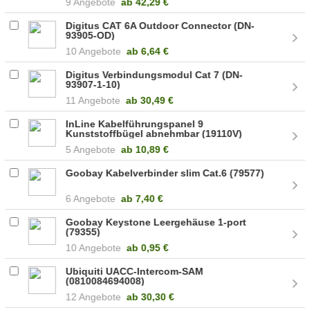
9 Angebote
ab
42,29 €
Digitus CAT 6A Outdoor Connector (DN-
93905-OD)
10 Angebote
ab
6,64 €
Digitus Verbindungsmodul Cat 7 (DN-
93907-1-10)
11 Angebote
ab
30,49 €
InLine Kabelführungspanel 9
Kunststoffbügel abnehmbar (19110V)
5 Angebote
ab
10,89 €
Goobay Kabelverbinder slim Cat.6 (79577)
6 Angebote
ab
7,40 €
Goobay Keystone Leergehäuse 1-port
(79355)
10 Angebote
ab
0,95 €
Ubiquiti UACC-Intercom-SAM
(0810084694008)
12 Angebote
ab
30,30 €