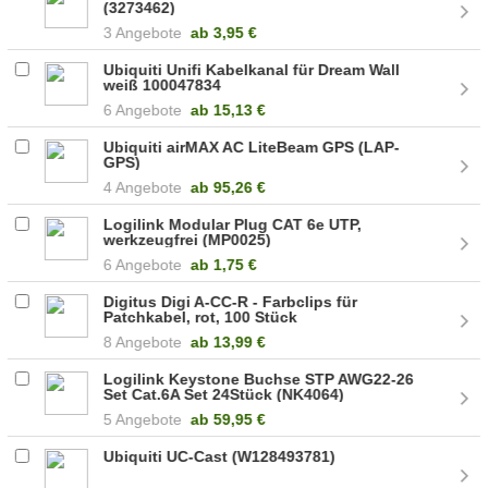
(3273462)
3 Angebote
ab
3,95 €
Ubiquiti Unifi Kabelkanal für Dream Wall
weiß 100047834
6 Angebote
ab
15,13 €
Ubiquiti airMAX AC LiteBeam GPS (LAP-
GPS)
4 Angebote
ab
95,26 €
Logilink Modular Plug CAT 6e UTP,
werkzeugfrei (MP0025)
6 Angebote
ab
1,75 €
Digitus Digi A-CC-R - Farbclips für
Patchkabel, rot, 100 Stück
8 Angebote
ab
13,99 €
Logilink Keystone Buchse STP AWG22-26
Set Cat.6A Set 24Stück (NK4064)
5 Angebote
ab
59,95 €
Ubiquiti UC-Cast (W128493781)