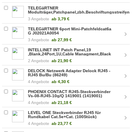
TELEGäRTNER
Modulträger,Patchpanel,zbh.Beschriftungsstreifen
(B05002A0012)
3 Angebote
ab
3,79 €
TELEGäRTNER 6port Mini-Patchfeldcat6a
G J02021A0054
3 Angebote
ab
27,99 €
INTELLINET INT Patch Panel,19
,Blank,24Port,1U,Cable Managment,Black
(720427)
2 Angebote
ab
21,90 €
DELOCK Netzwerk Adapter Delock RJ45 -
RJ45 Bu/Bu (86249)
4 Angebote
ab
4,30 €
PHOENIX CONTACT RJ45-Steckverbinder
Vs-08-RJ45-10g/Q 1419001 (1419001)
4 Angebote
ab
21,18 €
LEVEL ONE Steckverbinder RJ45 für
Rundkabel Cat.5e+Cat. (100Stück)
(121140) 4015867523667
4 Angebote
ab
23,77 €