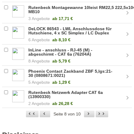
Rutenbeck Montagewanne 10leist RM22,5 222,5x10
MB10
(221006_RUTENBECK_MONTAGEBüGEL_FERNMELD
3 Angebote
ab
17,71 €
DeLOCK 86543 - LWL Anschlussdose für
Hutschiene, 4 x SC Simplex / LC Duplex
6 Angebote
ab
8,10 €
InLine - anschluss - RJ-45 (M) -
abgeschirmt - CAT 6a (76204A)
8 Angebote
ab
5,79 €
Phoenix Contact Zackband ZBF 5,lgs:21-
30 (0808671:0021)
5 Angebote
ab
1,29 €
Rutenbeck Netzwerk Adapter CAT 6a
(13900330)
2 Angebote
ab
26,28 €
Seite 8 von 10