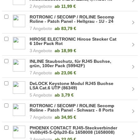
2 Angebote
ab
11,99 €
ROTRONIC / SECOMP / ROLINE Secomp
Roline - Patch Panel - Hellgrau - 1U - 24
Ports (26.11.0329)
7 Angebote
ab
83,79 €
HIROSE ELECTRONIC Hirose Stecker Cat
6 10er Pack Rot
3 Angebote
ab
18,99 €
INLINE Staubschutz, für RJ45 Buchse,
grün, 100er Pack (59942F)
7 Angebote
ab
23,06 €
DeLOCK Keystone Modul RJ45 Buchse
LSA Cat.6 UTP (86349)
5 Angebote
ab
3,79 €
ROTRONIC / SECOMP / ROLINE Secomp
Roline - Patch Panel - Schwarz - 8 Ports
(26.11.0310)
7 Angebote
ab
34,95 €
PHOENIX CONTACT RJ45-Steckverbinder
Vs08rj45-5-Q/Ip20-Ec 1658008 (1658008)
2 Angebote
ab
22,05 €