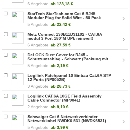
6 Angebote
ab
123,18 €
StarTech StarTech.com Cat 6 RJ45
Modular Plug for Solid Wire - 50 Pack
(CRJ45C6SOL50)
5 Angebote
ab
22,42 €
Metz Connect 130B11D31102 - CAT.6A
modul 3 Port 180°M UPk reinweiß
(130B11D31102-E)
6 Angebote
ab
27,59 €
DeLOCK Dust Cover for RJ45 -
Schutzumschlag - Schwarz (Packung mit
10) (86470)
5 Angebote
ab
2,19 €
Logilink Patchpanel 10 Einbau Cat.6A STP
12 Ports (NP0052B)
3 Angebote
ab
28,73 €
Logilink CAT.6A 10GE Field Assembly
Cable Connector (MP0041)
2 Angebote
ab
9,10 €
Schwaiger Cat 6 Netzwerkverbinder
Netzwerkkabel NWDK6 531 (NWDK6531)
5 Angebote
ab
3,99 €