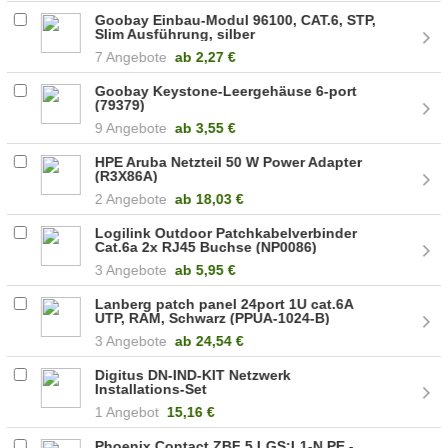
Goobay Einbau-Modul 96100, CAT.6, STP,
Slim Ausführung, silber
7 Angebote
ab
2,27 €
Goobay Keystone-Leergehäuse 6-port
(79379)
9 Angebote
ab
3,55 €
HPE Aruba Netzteil 50 W Power Adapter
(R3X86A)
2 Angebote
ab
18,03 €
Logilink Outdoor Patchkabelverbinder
Cat.6a 2x RJ45 Buchse (NP0086)
3 Angebote
ab
5,95 €
Lanberg patch panel 24port 1U cat.6A
UTP, RAM, Schwarz (PPUA-1024-B)
3 Angebote
ab
24,54 €
Digitus DN-IND-KIT Netzwerk
Installations-Set
1 Angebot
15,16 €
Phoenix Contact ZBF 5,LGS:L1-N,PE -