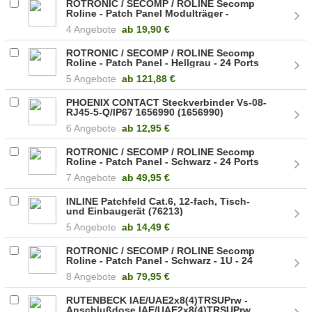
ROTRONIC / SECOMP / ROLINE Secomp
Roline - Patch Panel Modulträger -
Hellgrau - ohne Module (26.11.0359)
4 Angebote
ab
19,90 €
ROTRONIC / SECOMP / ROLINE Secomp
Roline - Patch Panel - Hellgrau - 24 Ports
(26.11.0351)
5 Angebote
ab
121,88 €
PHOENIX CONTACT Steckverbinder Vs-08-
RJ45-5-Q/IP67 1656990 (1656990)
6 Angebote
ab
12,95 €
ROTRONIC / SECOMP / ROLINE Secomp
Roline - Patch Panel - Schwarz - 24 Ports
(26.11.0349)
7 Angebote
ab
49,95 €
INLINE Patchfeld Cat.6, 12-fach, Tisch-
und Einbaugerät (76213)
5 Angebote
ab
14,49 €
ROTRONIC / SECOMP / ROLINE Secomp
Roline - Patch Panel - Schwarz - 1U - 24
Ports (26.11.0328)
8 Angebote
ab
79,95 €
RUTENBECK IAE/UAE2x8(4)TRSUPrw -
Anschlußdose IAE/UAE2x8(4)TRSUPrw