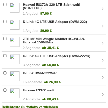
Huawei E8372h-320 LTE-Stick weiß
(51071TDE)
1 Angebot
97,90 €
D-Link 4G LTE USB Adapter (DWM-222)
1 Angebot
89,90 €
ZTE MF79N Wingle Mobiler 4G-WLAN-
Hotspot 150MBit/s
2 Angebote
ab
35,41 €
D-Link 4G LTE USB Adapter (DWM-222/R)
3 Angebote
ab
65,00 €
D-Link DWM-222W/R
16 Angebote
ab
26,90 €
Huawei E3372 weiß
2 Angebote
ab
80,49 €
Beliebteste Surfsticks vergleichen