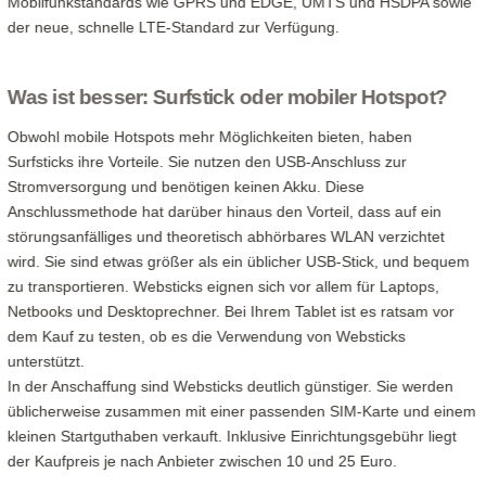
Mobilfunkstandards wie GPRS und EDGE, UMTS und HSDPA sowie
der neue, schnelle LTE-Standard zur Verfügung.
Was ist besser: Surfstick oder mobiler Hotspot?
Obwohl mobile Hotspots mehr Möglichkeiten bieten, haben
Surfsticks ihre Vorteile. Sie nutzen den USB-Anschluss zur
Stromversorgung und benötigen keinen Akku. Diese
Anschlussmethode hat darüber hinaus den Vorteil, dass auf ein
störungsanfälliges und theoretisch abhörbares WLAN verzichtet
wird. Sie sind etwas größer als ein üblicher USB-Stick, und bequem
zu transportieren. Websticks eignen sich vor allem für Laptops,
Netbooks und Desktoprechner. Bei Ihrem Tablet ist es ratsam vor
dem Kauf zu testen, ob es die Verwendung von Websticks
unterstützt.
In der Anschaffung sind Websticks deutlich günstiger. Sie werden
üblicherweise zusammen mit einer passenden SIM-Karte und einem
kleinen Startguthaben verkauft. Inklusive Einrichtungsgebühr liegt
der Kaufpreis je nach Anbieter zwischen 10 und 25 Euro.