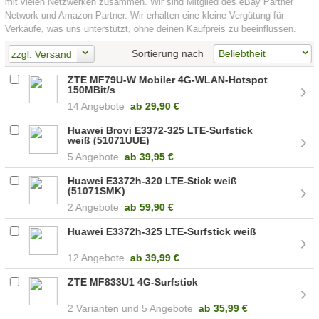
mit vielen Netzwerken zusammen. Wir sind Mitglied des eBay Partner
Network und Amazon-Partner. Wir erhalten eine kleine Vergütung für
Verkäufe, was uns unterstützt, ohne deinen Kaufpreis zu beeinflussen.
Sortierung nach
zzgl. Versand
ZTE MF79U-W Mobiler 4G-WLAN-Hotspot
150MBit/s
14 Angebote
ab
29,90 €
Huawei Brovi E3372-325 LTE-Surfstick
weiß (51071UUE)
5 Angebote
ab
39,95 €
Huawei E3372h-320 LTE-Stick weiß
(51071SMK)
2 Angebote
ab
59,90 €
Huawei E3372h-325 LTE-Surfstick weiß
12 Angebote
ab
39,99 €
ZTE MF833U1 4G-Surfstick
2
5 Angebote
ab
35,99 €