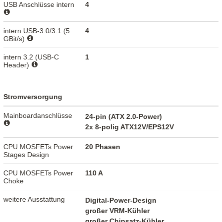
USB Anschlüsse intern
4
intern USB-3.0/3.1 (5
4
GBit/s)
intern 3.2 (USB-C
1
Header)
Stromversorgung
Mainboardanschlüsse
24-pin (ATX 2.0-Power)
2x 8-polig ATX12V/EPS12V
CPU MOSFETs Power
20 Phasen
Stages Design
CPU MOSFETs Power
110 A
Choke
weitere Ausstattung
Digital-Power-Design
großer VRM-Kühler
großer Chipsatz-Kühler