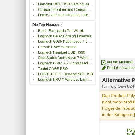
Lioncast LX60 USB Gaming Headset im Kurztest
Cougar Phontum und Cougar Surpassion im Test
Fnatic Gear Duel Headset, Flick Maus und Rush Tastatur im Test
Die Top-Headsets
Razer Barracuda Pro WL bk
Logitech G432 Gaming-Headset
Logitech G935 Kabelloses 7.1 Surround Gaming-Headset mit LIGHTSYNC
Corsair HS65 Surround
Logitech Headset USB H390
SteelSeries Arctis Nova 7 Wireless schwarz
auf die Merkliste
Logitech G Pro X 2 Lightspeed schwarz
Produkt bewerte
Teufel CAGE PRO
LOGITECH PC Headset 960 USB
Alternative 
Logitech PRO X Wireless Lightspeed Headset Kabellos
für Poly Savi 82
Das Produkt Poly
nicht mehr erhält
Folgende Produkt
in der Kategorie
Pol
(8J