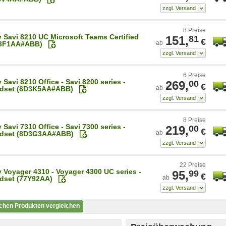
8 Preise
y Savi 8210 UC Microsoft Teams Certified
151,
81
€
ab
3F1AA#ABB)
6 Preise
 Savi 8210 Office - Savi 8200 series -
269,
00
€
ab
dset (8D3K5AA#ABB)
8 Preise
 Savi 7310 Office - Savi 7300 series -
219,
00
€
ab
dset (8D3G3AA#ABB)
22 Preise
y Voyager 4310 - Voyager 4300 UC series -
95,
99
€
ab
dset (77Y92AA)
ichen Produkten vergleichen