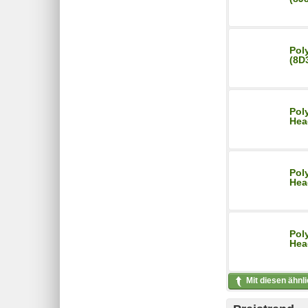
Pol
(8D
Poly
Hea
Poly
Hea
Pol
Hea
Mit diesen ähnl