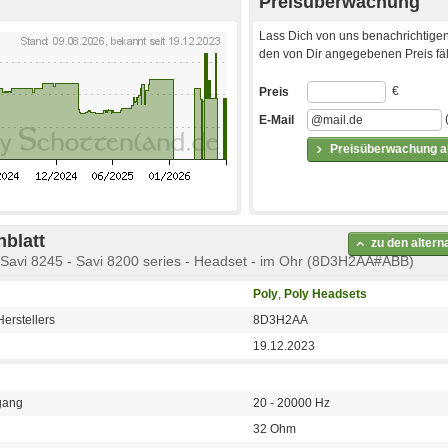
Preisüberwachung
Lass Dich von uns benachrichtigen
den von Dir angegebenen Preis fäll
€
Preis
E-Mail
Preisüberwachung ak
blatt
zu den alter
 Savi 8245 - Savi 8200 series - Headset - im Ohr (8D3H2AA#ABB)
Poly
,
Poly Headsets
erstellers
8D3H2AA
19.12.2023
gang
20 - 20000 Hz
32 Ohm