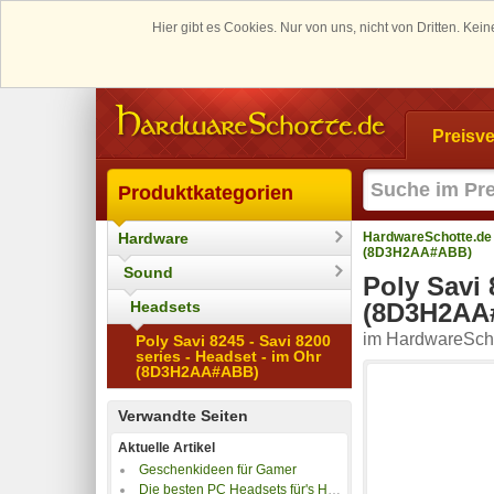
Hier gibt es Cookies. Nur von uns, nicht von Dritten. K
Preisve
Produktkategorien
Hardware
HardwareSchotte.de
(8D3H2AA#ABB)
Sound
Poly Savi 
Headsets
(8D3H2AA
im HardwareScho
Poly Savi 8245 - Savi 8200
series - Headset - im Ohr
(8D3H2AA#ABB)
Verwandte Seiten
Aktuelle Artikel
Geschenkideen für Gamer
Die besten PC Headsets für's Home-Office