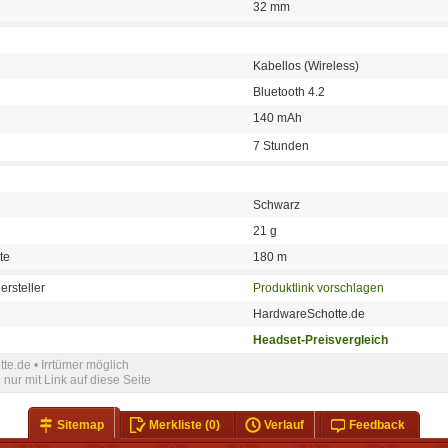
32 mm
Kabellos (Wireless)
Bluetooth 4.2
140 mAh
7 Stunden
Schwarz
21 g
te
180 m
ersteller
Produktlink vorschlagen
HardwareSchotte.de
Headset-Preisvergleich
te.de • Irrtümer möglich
nur mit Link auf diese Seite
Sitemap
Merkliste
(0)
Verlauf
Feedback