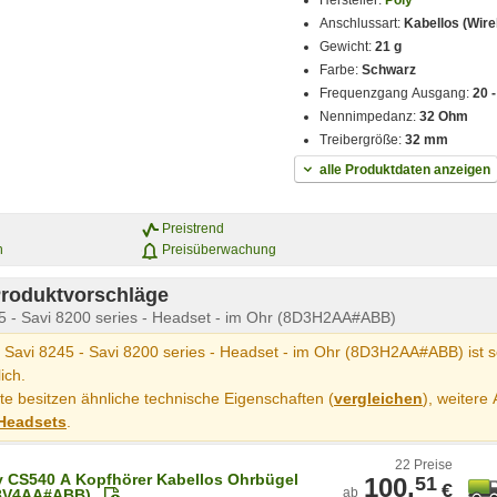
Hersteller:
Poly
Anschlussart:
Kabellos (Wire
Gewicht:
21 g
Farbe:
Schwarz
Frequenzgang Ausgang:
20 
Nennimpedanz:
32 Ohm
Treibergröße:
32 mm
alle Produktdaten anzeigen
Preistrend
n
Preisüberwachung
Produktvorschläge
45 - Savi 8200 series - Headset - im Ohr (8D3H2AA#ABB)
 Savi 8245 - Savi 8200 series - Headset - im Ohr (8D3H2AA#ABB) ist 
lich.
e besitzen ähnliche technische Eigenschaften (
vergleichen
), weitere 
Headsets
.
22 Preise
y CS540 A Kopfhörer Kabellos Ohrbügel
100,
51
€
ab
8V4AA#ABB)