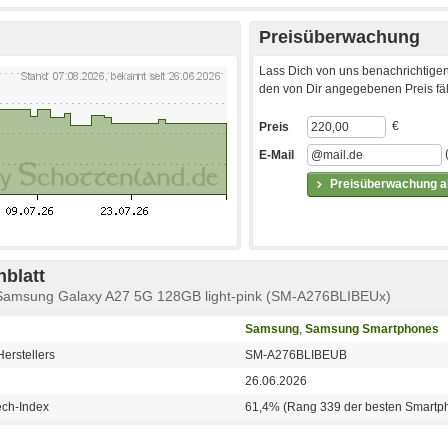
Preisüberwachung
Lass Dich von uns benachrichtigen
den von Dir angegebenen Preis fäll
€
Preis
E-Mail
Preisüberwachung ak
blatt
Samsung Galaxy A27 5G 128GB light-pink (SM-A276BLIBEUx)
Samsung
,
Samsung Smartphones
erstellers
SM-A276BLIBEUB
26.06.2026
ech-Index
61,4% (Rang 339 der besten Smartp