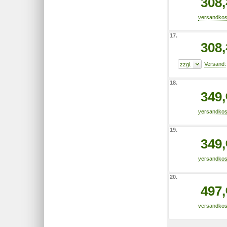
308,
17.
308,
18.
349,
19.
349,
20.
497,