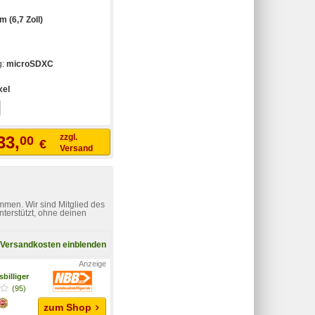
m (6,7 Zoll)
g:
microSDXC
xel
zzgl.
33,
00
€
Versand
mmen. Wir sind Mitglied des
nterstützt, ohne deinen
Versandkosten einblenden
billiger
(95)
zum Shop