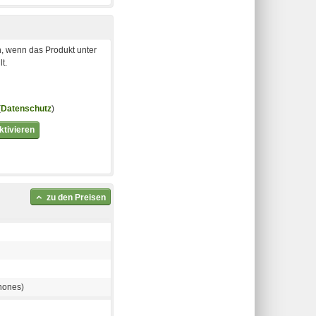
, wenn das Produkt unter
t.
(
Datenschutz
)
tivieren
zu den Preisen
hones)