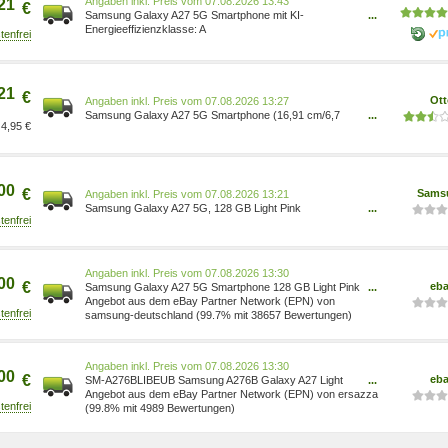
Preis vom 07.08.2026 13:43
21
€
Samsung Galaxy A27 5G Smartphone mit KI-
...
Funktionen, Handy, Light Pink 128GB SM-A276BLIBEUB
A
8806099437428 Elektronik & Foto/Elektronik &
Foto/Handys & Zubehör/Handys &
Smartphones/Simlockfreie Handys Elektronik &
Foto/Arborist Merchandising Root/Self
21
€
Ott
Preis vom 07.08.2026 13:27
Samsung Galaxy A27 5G Smartphone (16,91 cm/6,7
...
4,95 €
Zoll, 128 GB Speicherplatz, 50 MP Kamera)
8806099353605
00
€
Sams
Preis vom 07.08.2026 13:21
Samsung Galaxy A27 5G, 128 GB Light Pink
...
8806099353605
Preis vom 07.08.2026 13:30
00
€
eb
Samsung Galaxy A27 5G Smartphone 128 GB Light Pink
...
8806099353605
Angebot aus dem eBay Partner Network (EPN) von
samsung-deutschland (99.7% mit 38657 Bewertungen)
Preis vom 07.08.2026 13:30
00
€
eb
SM-A276BLIBEUB Samsung A276B Galaxy A27 Light
...
Pink Smartphone 128GB ~D~
Angebot aus dem eBay Partner Network (EPN) von ersazza
(99.8% mit 4989 Bewertungen)