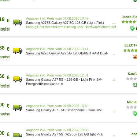
Jacob Ele
Preis vom 07.08.2026 13:48
19
€
Samsung A276B Galaxy A27 5G 128 GB (Light Pink)
...
(SM-A276BLIBEUB)
Preis gilt nur bei direktem Einstieg über HardwareSchotte.de!
ELECT
88
€
Preis vom 07.08.2026 13:41
Samsung A276 Galaxy A27 5G 128GB/6GB RAM Dual-
...
SIM light-pink SM-A276BLIBEUB
Kaufl
Preis vom 07.08.2026 12:51
66
€
Samsung Galaxy A27 5G - 128 GB - Light Pink SM-
...
A276BLIBEUB
A
Media
00
€
Preis vom 07.08.2026 13:50
Samsung Galaxy A27 - 5G Smartphone - Dual-SIM -
...
RAM 6 GB / Interner Speicher 128 GB - microSD slot -
OLED display - 6.7 - 2340 x 1080 Pixel (120 Hz)
8806099353605
Preis vom 07.08.2026 13:30
00
€
eb
Samsung Galaxy A27 5G (A276B) 128 GB light Pink
...