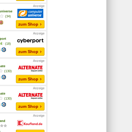
niverse
(34)
zum Shop
port
(18)
zum Shop
nate
(130)
zum Shop
nate
(130)
zum Shop
and