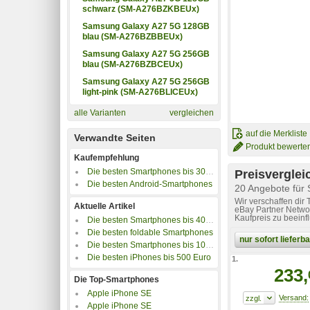
schwarz (SM-A276BZKBEUx)
Samsung Galaxy A27 5G 128GB
blau (SM-A276BZBBEUx)
Samsung Galaxy A27 5G 256GB
blau (SM-A276BZBCEUx)
Samsung Galaxy A27 5G 256GB
light-pink (SM-A276BLICEUx)
alle Varianten
vergleichen
auf die Merkliste
Verwandte Seiten
Produkt bewerte
Kaufempfehlung
Die besten Smartphones bis 300 Euro
Preisverglei
Die besten Android-Smartphones
20 Angebote für
Wir verschaffen dir
Aktuelle Artikel
eBay Partner Networ
Kaufpreis zu beeinf
Die besten Smartphones bis 400 Euro
Die besten foldable Smartphones
nur sofort liefer
Die besten Smartphones bis 100 Euro
Die besten iPhones bis 500 Euro
1.
233,
Die Top-Smartphones
Apple iPhone SE
Apple iPhone SE