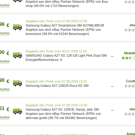
Dual-SIM Android Smartphone SM-A276BLIBEUB
Angebot aus dem eBay Partner Network (EPN) von ibuy-
shop (99.0% mit 1710 Bewertungen)
Preis vom 07.08.2026 13:30
96
€
eb
Samsung Galaxy A27 Smartphone SM-A276BLIBEUB
Angebot aus dem eBay Partner Network (EPN) von
boomstore (99.6% mit 61544 Bewertungen)
Preis vom 30.07.2026 11:05
90
€
MediaM
SAMSUNG Galaxy A27 5G 128 GB Light Pink Dual SIM
...
SM-A276BLIBEUB
A
90
€
Coolb
Preis vom 07.08.2026 13:42
Samsung Galaxy A27 128GB Rosa 5G SM-
...
A276BLIBEUB
Preis vom 07.08.2026 13:30
51
€
eb
Samsung Galaxy A27 5G 128GB, Handy, pink SM-
...
A276BLIBEUB
Angebot aus dem eBay Partner Network (EPN) von
alternate.gmbh (99.7% mit 584381 Bewertungen)
Ama