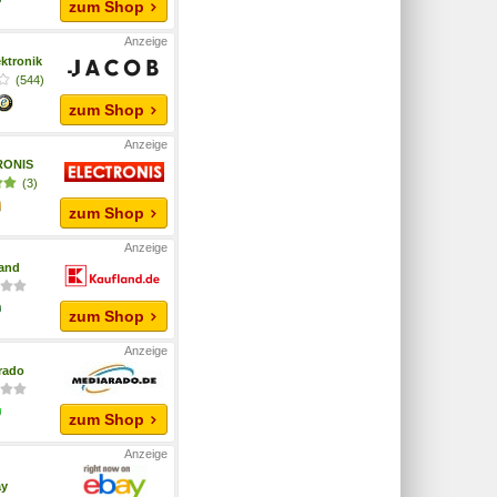
zum Shop
ktronik
(544)
zum Shop
RONIS
(3)
zum Shop
and
zum Shop
rado
zum Shop
ay