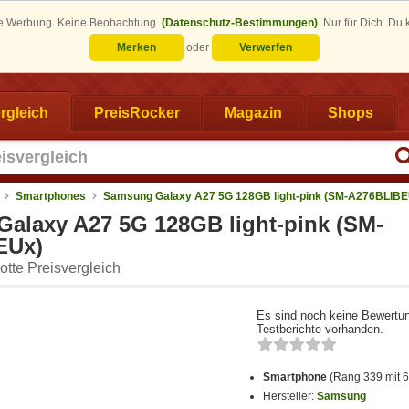
eine Werbung. Keine Beobachtung.
(Datenschutz-Bestimmungen)
.
Nur für Dich. Du
Merken
oder
Verwerfen
rgleich
PreisRocker
Magazin
Shops
Smartphones
Samsung Galaxy A27 5G 128GB light-pink (SM-A276BLIBE
alaxy A27 5G 128GB light-pink (SM-
EUx)
tte Preisvergleich
Es sind noch keine Bewertu
Testberichte vorhanden.
Smartphone
(Rang 339 mit 
Hersteller:
Samsung