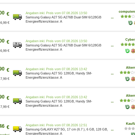
computeru
00
Preis vom 07.08.2026 13:50
€
Samsung Galaxy A27 5G A276B Dual-SIM 6/128GB
...
Light Pink Android 16 Smartphone SM-A276BLIBEUB
A
6,99 €
Cyber
00
Preis vom 07.08.2026 13:50
€
Samsung Galaxy A27 5G A276B Dual-SIM 6/128GB
...
Light Pink Android 16 Smartphone SM-A276BLIBEUB
A
6,99 €
Alter
90
Preis vom 07.08.2026 13:42
€
Samsung Galaxy A27 5G 128GB, Handy SM-
...
A276BLIBEUB Light Pink, Android, 6 GB Prozessor:
A
7,99 €
Qualcomm Snapdragon 6 Gen 3 Frontkamera: 12 MP
100208223
Alter
90
Preis vom 07.08.2026 13:42
€
Samsung Galaxy A27 5G 128GB, Handy SM-
...
A276BLIBEUE Light Pink, Android, 6 GB Prozessor:
A
7,99 €
Qualcomm Snapdragon 6 Gen 3 Frontkamera: 12 MP
100209761
Kaufl
Preis vom 07.08.2026 12:51
46
€
Samsung GALAXY A27 5G, 17 cm (6.7 ), 6 GB, 128 GB,
...
50 MP, Android 16.0, Hellrosa SM-A276BLIBEUE
A