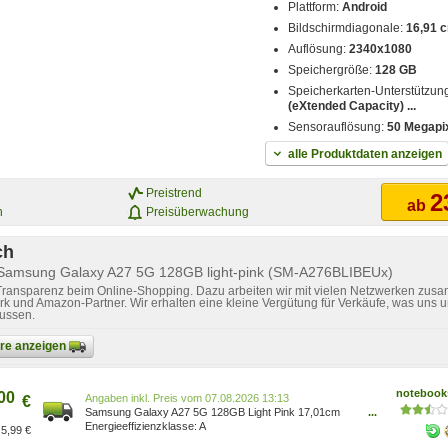
Plattform:
Android
Bildschirmdiagonale:
16,91 c
Auflösung:
2340x1080
Speichergröße:
128 GB
Speicherkarten-Unterstützun
(eXtended Capacity) ...
Sensorauflösung:
50 Megapi
alle Produktdaten anzeigen
Preistrend
2
ab
n
Preisüberwachung
ch
 Samsung Galaxy A27 5G 128GB light-pink (SM-A276BLIBEUx)
 Transparenz beim Online-Shopping. Dazu arbeiten wir mit vielen Netzwerken zusa
k und Amazon-Partner. Wir erhalten eine kleine Vergütung für Verkäufe, was uns u
lussen.
bare anzeigen
notebooks
00
Preis vom 07.08.2026 13:13
€
Samsung Galaxy A27 5G 128GB Light Pink 17,01cm
...
(6,7 ) Super AMOLED Display, Android 16, 50MP Triple-
A
5,99 €
Kamera SM-A276BLIBEUB