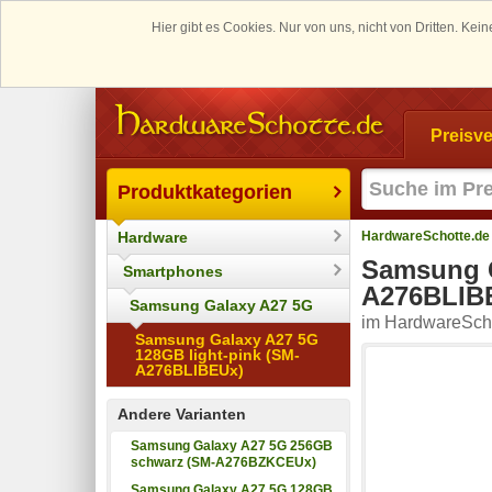
Hier gibt es Cookies. Nur von uns, nicht von Dritten. K
Preisve
Produktkategorien
Hardware
HardwareSchotte.de
Samsung G
Smartphones
A276BLIB
Samsung Galaxy A27 5G
im HardwareScho
Samsung Galaxy A27 5G
128GB light-pink (SM-
A276BLIBEUx)
Andere Varianten
Samsung Galaxy A27 5G 256GB
schwarz (SM-A276BZKCEUx)
Samsung Galaxy A27 5G 128GB