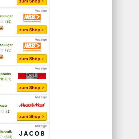
zum Shop
billiger
(95)
zum Shop
billiger
(95)
zum Shop
ebooks
(67)
zum Shop
arkt
(1)
zum Shop
ktronik
(544)