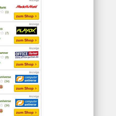
arkt
(1)
zum Shop
yox
(7)
zum Shop
artner
(8)
zum Shop
niverse
(34)
zum Shop
niverse
(34)
zum Shop