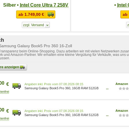
Silber •
Intel Core Ultra 7 258V
•
Intel
ab 1.749,00 €
ab 
zzgl. Versand
z
ch
 Samsung Galaxy Book5 Pro 360 16-Zoll
 Transparenz beim Online-Shopping. Dazu arbeiten wir mit vielen Netzwerken zusa
k und Amazon-Partner. Wir erhalten eine kleine Vergütung für Verkäufe, was uns u
lussen.
bare anzeigen
00
€
Amazon 
Preis vom 07.08.2026 08:15
Samsung Galaxy Book5 Pro 360, 16GB RAM 512GB
...
(QWERTZ Layout), Grau NP960QHA-KG2DE
8806097349815 Computer & Zubehör/Computer &
Zubehör/Laptops/2-in-1-Laptop-Computer
00
€
Amazon 
Preis vom 07.08.2026 08:15
Samsung Galaxy Book5 Pro 360, 16GB RAM 512GB
...
(QWERTZ Layout), Grau NP960QHA-KG2DE
8806095790572 Computer & Zubehör/Computer &
Zubehör/Laptops/Normale Laptop-Computer Computer