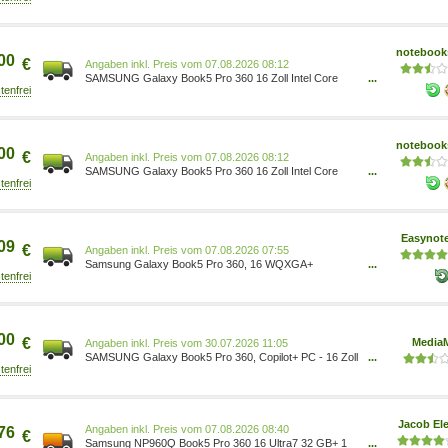
Computer & Zubehör/Computer & Zubehör/Laptops/2-in-
1-Laptop-Computer
notebooks
00
€
Preis vom 07.08.2026 08:12
SAMSUNG Galaxy Book5 Pro 360 16 Zoll Intel Core
...
Ultra 7 256V 16GB 1000GB W11 Moonstone Gray |
Laptop by NBB NP960QHA-KG3DE
notebooks
00
€
Preis vom 07.08.2026 08:12
SAMSUNG Galaxy Book5 Pro 360 16 Zoll Intel Core
...
Ultra 7 258V 32GB 1000GB W11 Moonstone Gray |
Laptop by NBB NP960QHA-KG4DE
Easynot
09
€
Preis vom 07.08.2026 07:55
Samsung Galaxy Book5 Pro 360, 16 WQXGA+
...
AMOLED Touch, Core Ultra 7 258V, 32GB RAM, 1TB
SSD, W11H NP960QHA-KS1DE
00
€
MediaM
Preis vom 30.07.2026 11:05
SAMSUNG Galaxy Book5 Pro 360, Copilot+ PC - 16 Zoll
...
Intel Core Ultra 5 226V GB 512 Arc GPU Windows 11
Home NP960QHA-KG5DE
Jacob Ele
Preis vom 07.08.2026 08:40
76
€
Samsung NP960Q Book5 Pro 360 16 Ultra7 32 GB+ 1
...