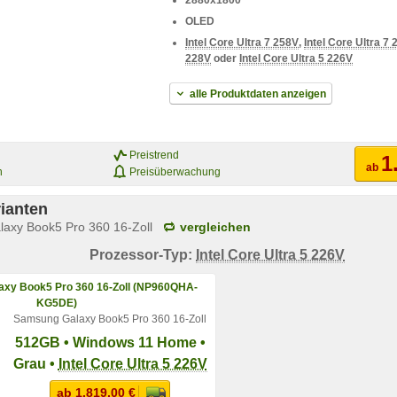
2880x1800
OLED
Intel Core Ultra 7 258V
,
Intel Core Ultra 7
228V
oder
Intel Core Ultra 5 226V
alle Produktdaten anzeigen
Preistrend
1
ab
n
Preisüberwachung
ianten
axy Book5 Pro 360 16-Zoll
vergleichen
Prozessor-Typ:
Intel Core Ultra 5 226V
Samsung Galaxy Book5 Pro 360 16-Zoll
512GB • Windows 11 Home •
Grau •
Intel Core Ultra 5 226V
ab 1.819,00 €