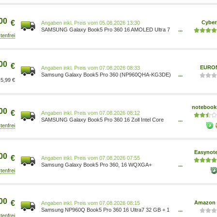
00
€
Cyber
Preis vom 05.08.2026 13:30
SAMSUNG Galaxy Book5 Pro 360 16 AMOLED Ultra 7
...
258V 32GB/1TB SSD Win11 Copilot+PC NP960QHA-
KG4DE
00
€
EURO
Preis vom 07.08.2026 08:33
Samsung Galaxy Book5 Pro 360 (NP960QHA-KG3DE)
...
5,99 €
40,6 cm (16 ) 2 in 1 Convertible-Notebook moonstone
gray
notebooks
00
€
Preis vom 07.08.2026 08:12
SAMSUNG Galaxy Book5 Pro 360 16 Zoll Intel Core
...
Ultra 7 258V 32GB 1000GB W11 Platinum Silver | Laptop
by NBB NP960QHA-KS1DE
Easynot
00
€
Preis vom 07.08.2026 07:55
Samsung Galaxy Book5 Pro 360, 16 WQXGA+
...
AMOLED Touch, Core Ultra 7 258V, 32GB RAM, 1TB
SSD, W11H NP960QHA-KG4DE
00
€
Amazon 
Preis vom 07.08.2026 08:15
Samsung NP960Q Book5 Pro 360 16 Ultra7 32 GB + 1
...
TB (Gray) NP960QHA-KG4DE 8806095790541