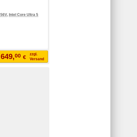
 256V
,
Intel Core Ultra 5
zzgl.
.649,
00
€
Versand