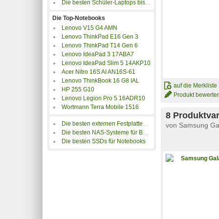
Die besten Schüler-Laptops bis 350 Euro
Die Top-Notebooks
Lenovo V15 G4 AMN
Lenovo ThinkPad E16 Gen 3
Lenovo ThinkPad T14 Gen 6
Lenovo IdeaPad 3 17ABA7
Lenovo IdeaPad Slim 5 14AKP10
Acer Nitro 16S AI AN16S-61
Lenovo ThinkBook 16 G8 IAL
auf die Merkliste
HP 255 G10
Produkt bewerte
Lenovo Legion Pro 5 16ADR10
Wortmann Terra Mobile 1516
8 Produktvar
Die besten externen Festplatten für Notebooks
von
Samsung Gal
Die besten NAS-Systeme für Backups
Die besten SSDs für Notebooks