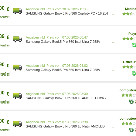
& Zubehör/Arborist Merchandising Root/Self
Service/Special Features Stores/
00
€
MediaM
Preis vom 30.07.2026 11:05
SAMSUNG Galaxy Book5 Pro 360 Copilot+ PC - 16 Zoll
...
Intel Core Ultra 7 256V GB 512 Arc GPU Windows 11
Home NP960QHA-KG2DE
Pla
89
€
Preis vom 07.08.2026 08:47
Samsung Galaxy Book5 Pro 360 Intel Ultra 7 258V
...
Notebook 40,6 cm (16 ) NP964QHA-KG3DE
Office-P
90
€
Preis vom 07.08.2026 08:02
Samsung Galaxy Book5 Pro 360 Intel Ultra 7 258V
...
Notebook 40,6 cm (16 ) NP964QHA-KG3DE
computeru
00
€
Preis vom 07.08.2026 08:30
SAMSUNG Galaxy Book5 Pro 360 16 AMOLED Ultra 7
...
258V 32GB/1TB SSD Win11 Copilot+PC NP960QHA-
KG4DE
computeru
00
€
Preis vom 07.08.2026 08:30
SAMSUNG Galaxy Book5 Pro 360 16 Platin AMOLED
...
Ultra 7 258V 32GB/1TB SSD Win11 Copilot+PC
NP960QHA-KS1DE