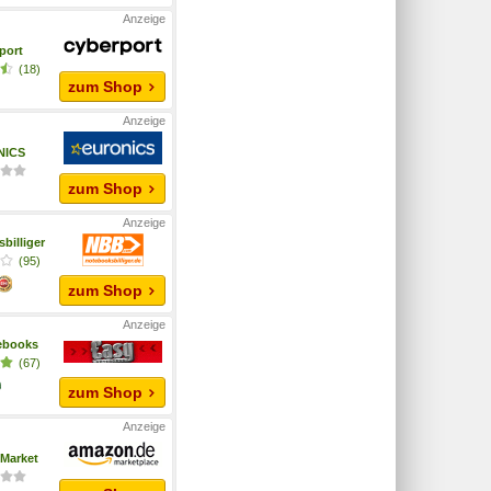
port
(18)
zum Shop
NICS
zum Shop
billiger
(95)
zum Shop
ebooks
(67)
zum Shop
Market