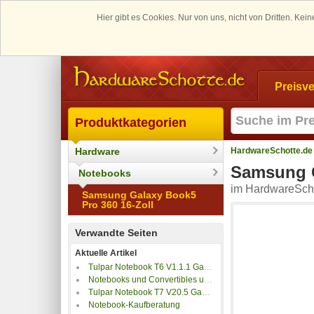
Hier gibt es Cookies. Nur von uns, nicht von Dritten. K
Preisve
Produktkategorien
Hardware
HardwareSchotte.de
Samsung G
Notebooks
im HardwareScho
Samsung Galaxy Book5
Pro 360 16-Zoll
Verwandte Seiten
Aktuelle Artikel
Tulpar Notebook T6 V1.1.1 Gaming Laptop im Test
Notebooks und Convertibles unter 500 Euro
Tulpar Notebook T7 V20.5 Gaming Laptop im Test
Notebook-Kaufberatung