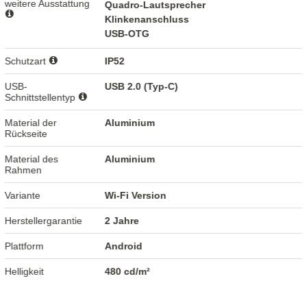
weitere Ausstattung
Quadro-Lautsprecher
Klinkenanschluss
USB-OTG
Schutzart
IP52
USB-
USB 2.0 (Typ-C)
Schnittstellentyp
Material der
Aluminium
Rückseite
Material des
Aluminium
Rahmen
Variante
Wi-Fi Version
Herstellergarantie
2 Jahre
Plattform
Android
Helligkeit
480 cd/m²