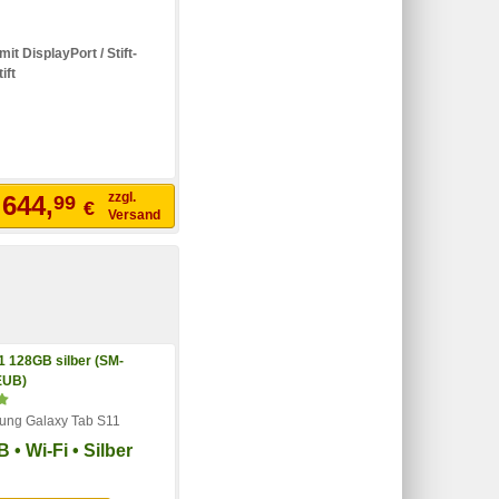
t DisplayPort / Stift-
ift
zzgl.
644,
99
€
b
Versand
ng Galaxy Tab S11
 • Wi-Fi • Silber