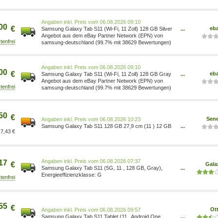
Preis vom 06.08.2026 09:10
00
€
eb
Samsung Galaxy Tab S11 (Wi-Fi, 11 Zoll) 128 GB Silver
...
8806097712046
Angebot aus dem eBay Partner Network (EPN) von
samsung-deutschland (99.7% mit 38629 Bewertungen)
Preis vom 06.08.2026 09:10
00
€
eb
Samsung Galaxy Tab S11 (Wi-Fi, 11 Zoll) 128 GB Gray
...
8806097712237
Angebot aus dem eBay Partner Network (EPN) von
samsung-deutschland (99.7% mit 38629 Bewertungen)
50
€
Sene
Preis vom 06.08.2026 10:23
Samsung Galaxy Tab S11 128 GB 27,9 cm (11 ) 12 GB
...
7,43 €
Wi-Fi SM-X730NZAREUB 8806097712237
Preis vom 06.08.2026 07:37
17
€
Gala
Samsung Galaxy Tab S11 (5G, 11 , 128 GB, Gray),
...
Tablet, Grau SM-X736BZAREUE
G
55
€
Ot
Preis vom 06.08.2026 09:57
Samsung Galaxy Tab S11 Tablet (11 , Android,One
...