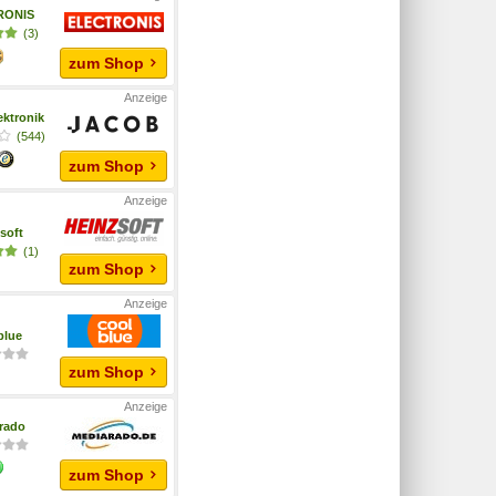
RONIS
(3)
zum Shop
ektronik
(544)
zum Shop
soft
(1)
zum Shop
blue
zum Shop
rado
zum Shop