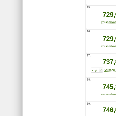
15.
729,
16.
729,
17.
737,
18.
745,
19.
746,