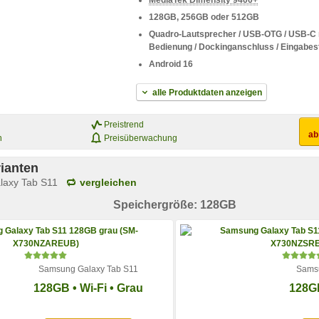
MediaTek Dimensity 9400+
128GB, 256GB oder 512GB
Quadro-Lautsprecher / USB-OTG / USB-C mi
Bedienung / Dockinganschluss / Eingabest
Android 16
alle Produktdaten anzeigen
Preistrend
a
n
Preisüberwachung
ianten
laxy Tab S11
vergleichen
Speichergröße: 128GB
Samsung Galaxy Tab S11
Samsu
128GB • Wi-Fi • Grau
128GB