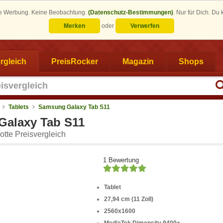
eine Werbung. Keine Beobachtung.
(Datenschutz-Bestimmungen)
.
Nur für Dich. Du
Merken
oder
Verwerfen
rgleich
PreisRocker
Magazin
Shops
Tablets
Samsung Galaxy Tab S11
alaxy Tab S11
tte Preisvergleich
1 Bewertung
Tablet
27,94 cm (11 Zoll)
2560x1600