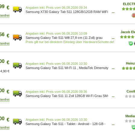
ELECT
99
€
Preis vom 06.08.2026 09:34
Samsung X730 Galaxy Tab S11 128GB/12GB RAM WiFi
...
grau SM-X730NZAREUB
Jacob El
Preis vom 06.08.2026 10:09
56
€
Samsung Galaxy Tab S11 Wifi 27,8 cm (11 Zoll) grau
...
12GB RAM, 128GB Speicher, Android 16 (SM-
Preis gilt nur bei direktem Einstieg über HardwareSchotte.de!
X730NZAREUB)
00
€
Heinz
Preis vom 06.08.2026 10:30
Samsung Galaxy Tab S11 Wi-Fi 11 , MediaTek Dimensity
...
4,90 €
9400, 12 GB RAM, 128 GB Speicher, inkl. S-Pen &
SmartTag2 SM-X730NZAREUB
00
€
Cool
Preis vom 06.08.2026 09:36
Samsung Galaxy Tab S11 11 Zoll 128GB Wi-Fi Grau SM-
...
X730NZAREUB
Media
00
€
Preis vom 06.08.2026 10:30
Samsung Galaxy Tab S11 - Tablet - Android - 128 GB -
...
27.9 cm (11 ) 8806097712237