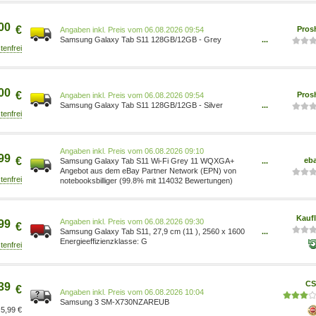
00
€
Pros
Preis vom 06.08.2026 09:54
Samsung Galaxy Tab S11 128GB/12GB - Grey
...
8806097712237
00
€
Pros
Preis vom 06.08.2026 09:54
Samsung Galaxy Tab S11 128GB/12GB - Silver
...
8806097712046
Preis vom 06.08.2026 09:10
99
€
eb
Samsung Galaxy Tab S11 Wi-Fi Grey 11 WQXGA+
...
Display/ Octa-Core/ 12 GB RAM / 128 SM-
Angebot aus dem eBay Partner Network (EPN) von
X730NZAREUB
notebooksbilliger (99.8% mit 114032 Bewertungen)
Kauf
Preis vom 06.08.2026 09:30
99
€
Samsung Galaxy Tab S11, 27,9 cm (11 ), 2560 x 1600
...
Pixel, 128 GB, 12 GB, 469 g, Silber SM-X730NZSREUE
G
CS
39
€
Preis vom 06.08.2026 10:04
Samsung 3 SM-X730NZAREUB
5,99 €