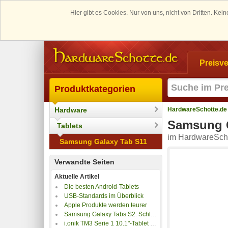
Hier gibt es Cookies. Nur von uns, nicht von Dritten. K
Preisve
Produktkategorien
Hardware
HardwareSchotte.de
Samsung G
Tablets
im HardwareScho
Samsung Galaxy Tab S11
Verwandte Seiten
Aktuelle Artikel
Die besten Android-Tablets
USB-Standards im Überblick
Apple Produkte werden teurer
Samsung Galaxy Tabs S2. Schlanke iPad-Alternativen
i.onik TM3 Serie 1 10.1"-Tablet im Test