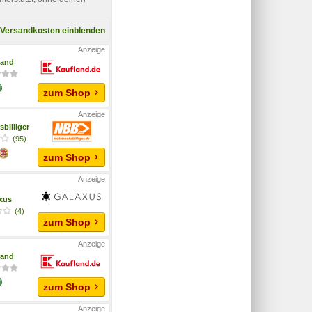
Versandkosten einblenden
land
zum Shop
billiger
(95)
zum Shop
xus
(4)
zum Shop
land
zum Shop