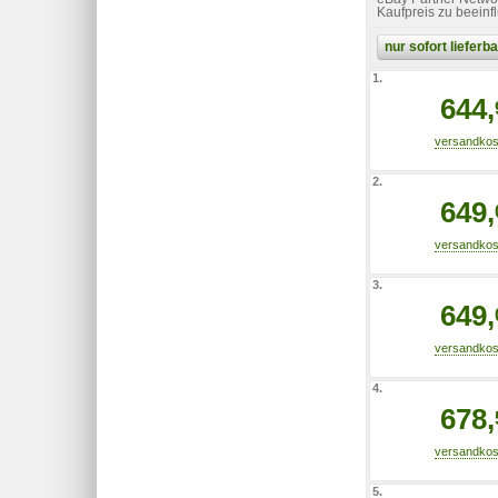
Kaufpreis zu beeinf
nur sofort liefer
1.
644,
2.
649,
3.
649,
4.
678,
5.