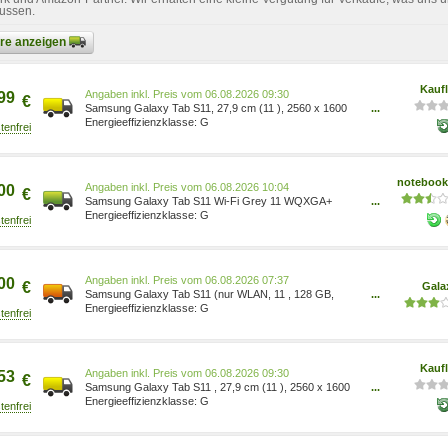
lussen.
bare anzeigen
Kauf
Preis vom 06.08.2026 09:30
99
€
Samsung Galaxy Tab S11, 27,9 cm (11 ), 2560 x 1600
...
Pixel, 128 GB, 12 GB, Grau SM-X730NZAREUE
G
notebooks
Preis vom 06.08.2026 10:04
00
€
Samsung Galaxy Tab S11 Wi-Fi Grey 11 WQXGA+
...
Display/ Octa-Core/ 12 GB RAM / 128 GB Speicher SM-
G
X730NZAREUB
Preis vom 06.08.2026 07:37
00
€
Gala
Samsung Galaxy Tab S11 (nur WLAN, 11 , 128 GB,
...
Gray), Tablet, Grau SM-X730NZAREUE
G
Kauf
Preis vom 06.08.2026 09:30
53
€
Samsung Galaxy Tab S11 , 27,9 cm (11 ), 2560 x 1600
...
Pixel, 128 GB, 12 GB, 3,3 GHz, Grau SM-
G
X730NZAREUB