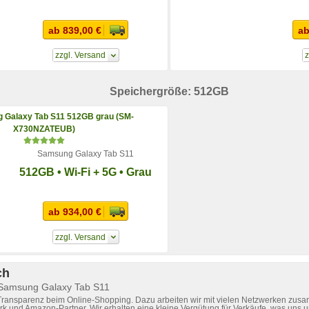
ab 839,00 €
ab
zzgl. Versand
z
Speichergröße: 512GB
Samsung Galaxy Tab S11
512GB • Wi-Fi + 5G • Grau
ab 934,00 €
zzgl. Versand
ch
 Samsung Galaxy Tab S11
 Transparenz beim Online-Shopping. Dazu arbeiten wir mit vielen Netzwerken zusa
k und Amazon-Partner. Wir erhalten eine kleine Vergütung für Verkäufe, was uns u