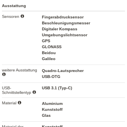
Ausstattung
Sensoren
Fingerabdrucksensor
Beschleunigungsmesser
Digitaler Kompass
Umgebungslichtsensor
GPS
GLONASS
Beidou
Galileo
weitere Ausstattung
Quadro-Lautsprecher
USB-OTG
USB-
USB 3.1 (Typ-C)
Schnittstellentyp
Material
Aluminium
Kunststoff
Glas
Material der
Kunststoff