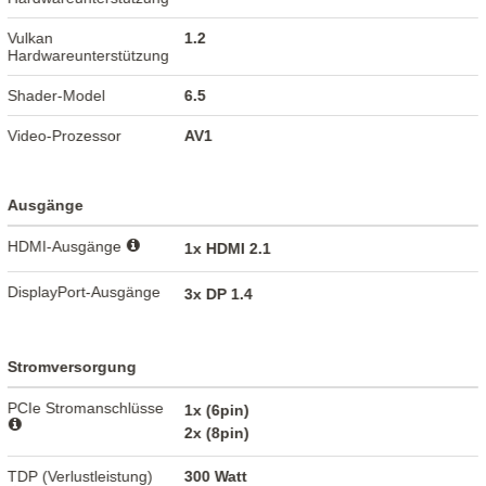
Vulkan
1.2
Hardwareunterstützung
Shader-Model
6.5
Video-Prozessor
AV1
Ausgänge
HDMI-Ausgänge
1x HDMI 2.1
DisplayPort-Ausgänge
3x DP 1.4
Stromversorgung
PCIe Stromanschlüsse
1x (6pin)
2x (8pin)
TDP (Verlustleistung)
300 Watt