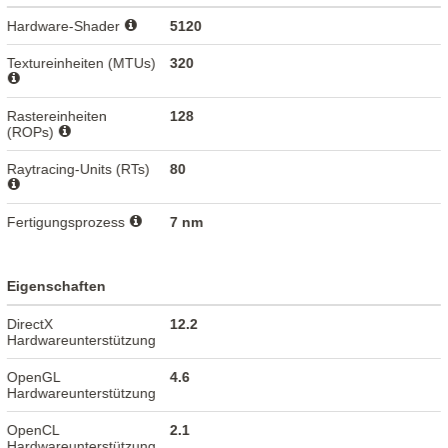
Hardware-Shader
5120
Textureinheiten (MTUs)
320
Rastereinheiten
128
(ROPs)
Raytracing-Units (RTs)
80
Fertigungsprozess
7 nm
Eigenschaften
DirectX
12.2
Hardwareunterstützung
OpenGL
4.6
Hardwareunterstützung
OpenCL
2.1
Hardwareunterstützung