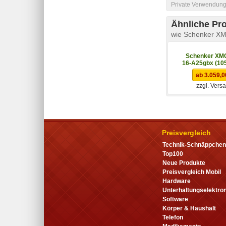
Private Verwendung 
Ähnliche Pr
wie Schenker X
Schenker XM
16-A25gbx (10
ab 3.059,0
zzgl. Vers
Preisvergleich
Technik-Schnäppchen
Top100
Neue Produkte
Preisvergleich Mobil
Hardware
Unterhaltungselektron
Software
Körper & Haushalt
Telefon