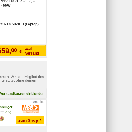
9955HX (16/32 · 2,5-
 · 55W)
ce RTX 5070 Ti (Laptop)
zzgl.
659,
00
€
Versand
mmen. Wir sind Mitglied des
nterstützt, ohne deinen
Versandkosten einblenden
billiger
(95)
zum Shop