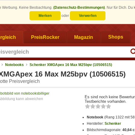
eine Werbung. Keine Beobachtung.
(Datenschutz-Bestimmungen)
.
Nur für Dich. Du
Merken
oder
Verwerfen
rgleich
PreisRocker
Magazin
Shops
Notebooks
Schenker XMGApex 16 Max M25bpv (10506515)
XMGApex 16 Max M25bpv (10506515)
tte Preisvergleich
botsbild von notebooksbilliger
Es sind noch keine Bewertu
Testberichte vorhanden.
Notebook
(Rang 1322 mit 58
Hersteller:
Schenker
Bildschirmdiagonale:
40,64 c