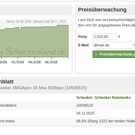
Preisüberwachung
Lass Dich von uns benachrichtigen
den von Dir angegebenen Preis fäll
€
Preis
E-Mail
Preisüberwachung ak
blatt
chenker XMGApex 16 Max M25bpv (10506515)
Schenker
,
Schenker Notebooks
erstellers
10506515
26.11.2025
ech-Index
58,4% (Rang 1322 der besten Note