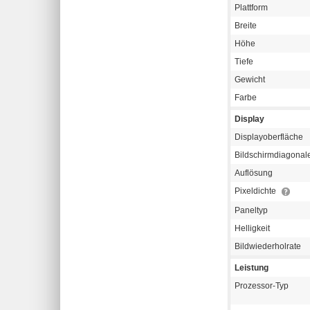
Plattform
Breite
Höhe
Tiefe
Gewicht
Farbe
Display
Displayoberfläche
Bildschirmdiagonal
Auflösung
Pixeldichte
Paneltyp
Helligkeit
Bildwiederholrate
Leistung
Prozessor-Typ