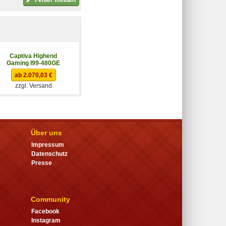
Fehler melden
Captiva Highend
Schenker XMG CORE
Gaming I99-480GE
16 M25qqn
ab 2.070,03 €
ab 2.339,00 €
zzgl. Versand
zzgl. Versand
Über uns
Impressum
Datenschutz
Presse
Community
Facebook
Instagram