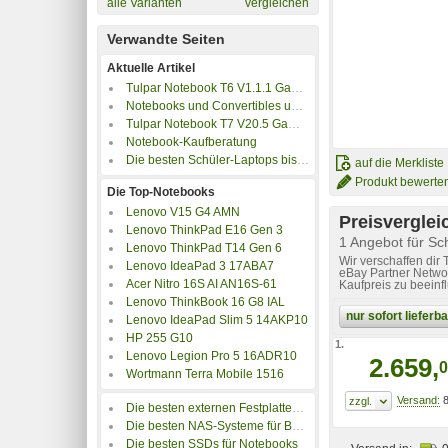
alle Varianten
vergleichen
Verwandte Seiten
Aktuelle Artikel
Tulpar Notebook T6 V1.1.1 Gaming Laptop im Test
Notebooks und Convertibles unter 500 Euro
Tulpar Notebook T7 V20.5 Gaming Laptop im Test
Notebook-Kaufberatung
Die besten Schüler-Laptops bis 350 Euro
auf die Merkliste
Produkt bewerte
Die Top-Notebooks
Lenovo V15 G4 AMN
Preisverglei
Lenovo ThinkPad E16 Gen 3
1 Angebot für 
Lenovo ThinkPad T14 Gen 6
Wir verschaffen dir
Lenovo IdeaPad 3 17ABA7
eBay Partner Networ
Acer Nitro 16S AI AN16S-61
Kaufpreis zu beeinf
Lenovo ThinkBook 16 G8 IAL
nur sofort liefer
Lenovo IdeaPad Slim 5 14AKP10
HP 255 G10
1.
Lenovo Legion Pro 5 16ADR10
2.659,
0
Wortmann Terra Mobile 1516
8
Die besten externen Festplatten für Notebooks
Die besten NAS-Systeme für Backups
Die besten SSDs für Notebooks