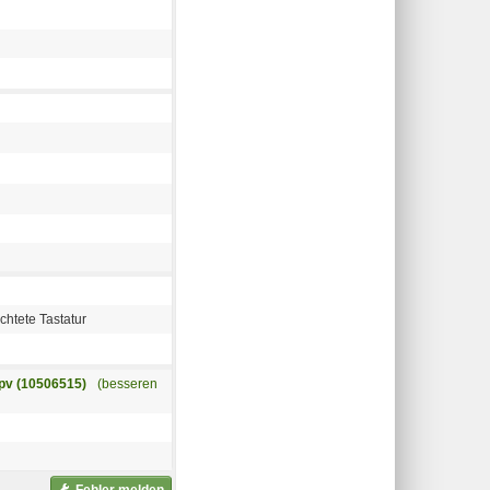
tete Tastatur
v (10506515)
(besseren