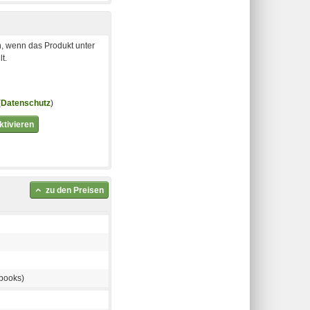
, wenn das Produkt unter
t.
(
Datenschutz
)
tivieren
zu den Preisen
books)