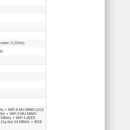
ader / 2,2GHz)
p)
t/s) • WiFi 6 MU-MIMO (2x2)
it/s) • WiFi 5 MU-MIMO
 GBit/s) • WiFi 4 (IEEE
.11g (bis 54 MBit/s) • IEEE