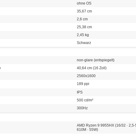
ohne OS
35,67 cm
2,6 cm
25,38 cm
2,45 kg
Schwarz
non-glare (entspiegelt)
e
40,64 cm (16 Zoll)
2560x1600
189 ppi
IPS
500 cd/m²
300Hz
AMD Ryzen 9 9955HX (16/32 · 2,5
610M · 55W)