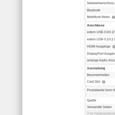
Netzwerkanschluss
Bluetooth
Mobilfunk-Netze
Anschlüsse
extern USB-3.0/3.1/3
extern USB-3.1/3.2 
HDMI-Ausgänge
DisplayPort-Ausgä
analoge Audio-Ans
Ausstattung
Besonderheiten
Card Slot
Produktseite beim H
Quelle
Verwandte Seiten
© by HardwareSchott