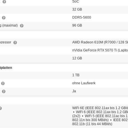
z
SoC
32 GB
p
DDR5-5600
g (maximal)
96 GB
rozessor
AMD Radeon 610M (R7000 / 128 Sh
nVidia GeForce RTX 5070 Ti (Lapto
12 GB
platten
1 TB
ohne Laufwerk
t
Ja
WiFi 6E (IEEE 802.11ax bis 1.2 GBi
• WiFi 6 (IEEE 802.11ax bis 1.2 GB
(2x2) • WiFi 5 (IEEE 802.11ac bis 1
802.11n bis 300 MBit/s) • IEEE 802
802.11b (11 bis 44 MBit/s)