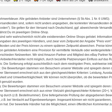
0-2 Tage
2-7 Tage
7-14 Tage
mehr als 14 Tage
unbekannt