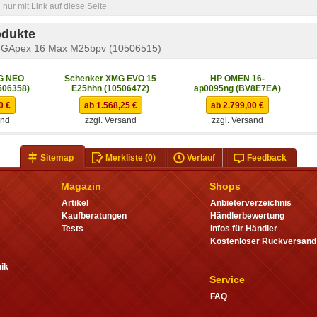
nur mit Link auf diese Seite
odukte
MGApex 16 Max M25bpv (10506515)
G NEO
Schenker XMG EVO 15
HP OMEN 16-
506358)
E25hhn (10506472)
ap0095ng (BV8E7EA)
0 €
ab 1.568,25 €
ab 2.799,00 €
and
zzgl. Versand
zzgl. Versand
Sitemap
Merkliste
(0)
Verlauf
Feedback
Magazin
Shops
Artikel
Anbieterverzeichnis
Kaufberatungen
Händlerbewertung
Tests
Infos für Händler
Kostenloser Rückversand
ik
Service
FAQ