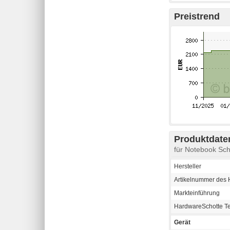
Preistrend
Produktdaten
für Notebook S
Hersteller
Artikelnummer des H
Markteinführung
HardwareSchotte T
Gerät