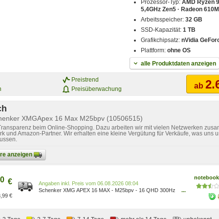
Prozessor-Typ:
AMD Ryzen 9 
5,4GHz Zen5 · Radeon 610M
Arbeitsspeicher:
32 GB
SSD-Kapazität:
1 TB
Grafikchipsatz:
nVidia GeFor
Plattform:
ohne OS
alle Produktdaten anzeigen
Preistrend
2.
ab
n
Preisüberwachung
ch
Schenker XMGApex 16 Max M25bpv (10506515)
 Transparenz beim Online-Shopping. Dazu arbeiten wir mit vielen Netzwerken zusa
k und Amazon-Partner. Wir erhalten eine kleine Vergütung für Verkäufe, was uns u
lussen.
bare anzeigen
notebooks
0
€
Preis vom 06.08.2026 08:04
Schenker XMG APEX 16 MAX - M25bpv - 16 QHD 300Hz
...
,99 €
IPS Display, AMD Ryzen 9 9955HX, 32GB RAM, 1TB
SSD, NVIDIA RTX 5070Ti, DOS, Gaming Laptop
10506515