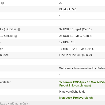
Ja
Bluetooth 5.0
-
.2 (5 GBit/s)
3x USB 3.1 Typ-A (Gen.1)
(10 GBit/s)
2x USB 3.1 Typ-C (Gen.2)
1x HDMI 2.1
nge
1x MiniDP 2.1 • via USB-C
chlüsse
Line-In / Line-Out (Klinke)
Webcam • Nummernblock • Beleuch
-
ersteller
Schenker XMGApex 16 Max M25bp
Produktlink vorschlagen)
HardwareSchotte.de
Notebook-Preisvergleich
e.de • Irrtümer möglich