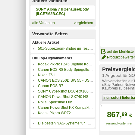
Andere Varianten
SONY Alpha 7 II Gehäuse/Body
(ILCE7M2B.CEC)
alle Varianten
vergleichen
Verwandte Seiten
Aktuelle Artikel
50x-Superzoom-Bridge im Test: Sony DSC-HX400V
auf die Merkliste
Produkt bewerte
Die Top-Digitalkameras
Kodak PixPro FZ45 Digitale Kompaktkamera rot
Preisverglei
Canon EOS R8 Body Spiegellose Systemkameras, 7,5 cm Display, Wlan
Nikon Z6 III
1 Angebot für S
CANON EOS 250D SW 55 - DSLR, EOS 250D, EF-S 18-55 IS, schwarz
Wir verschaffen dir
eBay Partner Networ
Canon EOS R7
Kaufpreis zu beeinf
SONY Cyber-shot DSC-RX100 VII Premium Kompakt Black Digitalkamera DSCRX100M7CE3
CANON PowerShot SX740 HS Kompaktkamera 20,3 MP 1/2.3 Cmos 5184 x 3888 Pixel Silber
nur sofort liefer
Rollei Sportsline Fun
1.
Canon PowerShot PX Kompaktkamera Weiß, , 3x opt. Zoom, Nein, Wlan
867,
Kodak Pixpro WPZ2
99
€
Die besten NAS-Systeme für Fotos