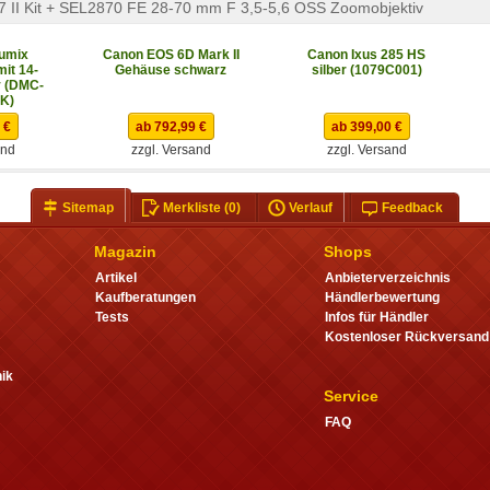
7 II Kit + SEL2870 FE 28-70 mm F 3,5-5,6 OSS Zoomobjektiv
umix
Canon EOS 6D Mark II
Canon Ixus 285 HS
it 14-
Gehäuse schwarz
silber (1079C001)
v (DMC-
K)
 €
ab 792,99 €
ab 399,00 €
and
zzgl. Versand
zzgl. Versand
Sitemap
Merkliste
(0)
Verlauf
Feedback
Magazin
Shops
Artikel
Anbieterverzeichnis
Kaufberatungen
Händlerbewertung
Tests
Infos für Händler
Kostenloser Rückversand
ik
Service
FAQ