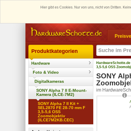
Hier gibt es Cookies. Nur von uns, nicht von Dritten. K
Preisve
Produktkategorien
Hardware
HardwareSchotte.de
3,5-5,6 OSS Zoomob
Foto & Video
SONY Alph
Digitalkameras
Zoomobje
im HardwareScho
SONY Alpha 7 II E-Mount-
Kamera (ILCE-7M2)
SONY Alpha 7 II Kit +
SEL2870 FE 28-70 mm F
3,5-5,6 OSS
Zoomobjektiv
(ILCE7M2KB.CEC)