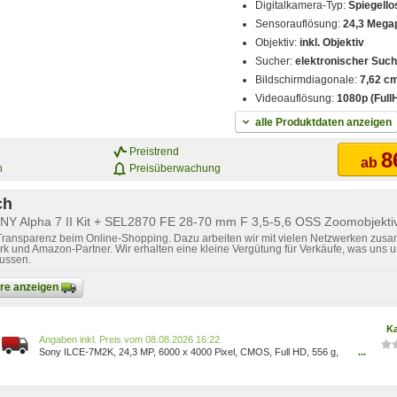
Digitalkamera-Typ:
Spiegell
Sensorauflösung:
24,3 Megap
Objektiv:
inkl. Objektiv
Sucher:
elektronischer Suc
Bildschirmdiagonale:
7,62 cm
Videoauflösung:
1080p (Full
alle Produktdaten anzeigen
Preistrend
8
ab
n
Preisüberwachung
ch
ONY Alpha 7 II Kit + SEL2870 FE 28-70 mm F 3,5-5,6 OSS Zoomobjekti
 Transparenz beim Online-Shopping. Dazu arbeiten wir mit vielen Netzwerken zusa
k und Amazon-Partner. Wir erhalten eine kleine Vergütung für Verkäufe, was uns u
lussen.
bare anzeigen
Ka
Preis vom 08.08.2026 16:22
Sony ILCE-7M2K, 24,3 MP, 6000 x 4000 Pixel, CMOS, Full HD, 556 g,
...
Schwarz ILCE7M2KB.CEC