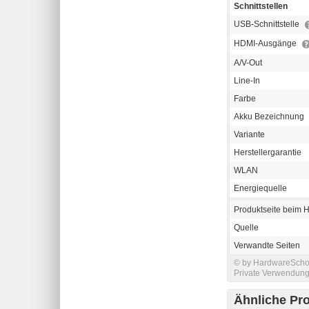
Schnittstellen
USB-Schnittstelle
HDMI-Ausgänge
A/V-Out
Line-In
Farbe
Akku Bezeichnung
Variante
Herstellergarantie
WLAN
Energiequelle
Produktseite beim H
Quelle
Verwandte Seiten
© by HardwareSchott
Private Verwendung 
Ähnliche Pr