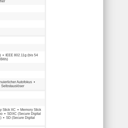
cher
) • IEEE 802.11g (bis 54
Bit/s)
uierlicher Autofokus •
 Selbstauslöser
 Stick XC • Memory Stick
o • SDXC (Secure Digital
) • SD (Secure Digital