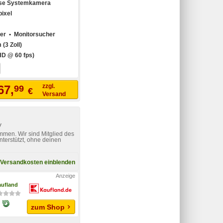
ose Systemkamera
ixel
her • Monitorsucher
 (3 Zoll)
HD @ 60 fps)
zzgl.
67,
99
€
Versand
v
mmen. Wir sind Mitglied des
nterstützt, ohne deinen
Versandkosten einblenden
ufland
zum Shop