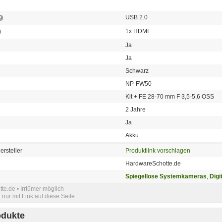
USB 2.0
1x HDMI
Ja
Ja
Schwarz
NP-FW50
Kit + FE 28-70 mm F 3,5-5,6 OSS
2 Jahre
Ja
Akku
ersteller
Produktlink vorschlagen
HardwareSchotte.de
Spiegellose Systemkameras
,
Digi
e.de • Irrtümer möglich
nur mit Link auf diese Seite
odukte