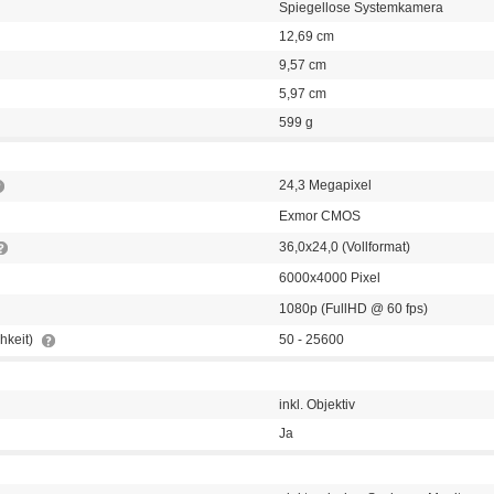
Spiegellose Systemkamera
12,69 cm
9,57 cm
5,97 cm
599 g
24,3 Megapixel
Exmor CMOS
36,0x24,0 (Vollformat)
6000x4000 Pixel
1080p (FullHD @ 60 fps)
chkeit)
50 - 25600
inkl. Objektiv
Ja