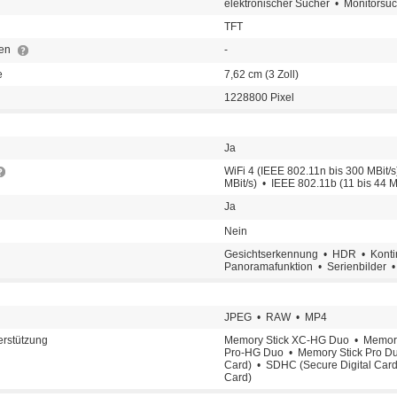
elektronischer Sucher • Monitorsu
TFT
den
-
e
7,62 cm (3 Zoll)
1228800 Pixel
Ja
WiFi 4 (IEEE 802.11n bis 300 MBit/s
MBit/s) • IEEE 802.11b (11 bis 44 M
Ja
Nein
Gesichtserkennung • HDR • Kontin
Panoramafunktion • Serienbilder •
JPEG • RAW • MP4
erstützung
Memory Stick XC-HG Duo • Memory
Pro-HG Duo • Memory Stick Pro Du
Card) • SDHC (Secure Digital Card
Card)