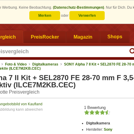
eine Werbung. Keine Beobachtung.
(Datenschutz-Bestimmungen)
.
Nur für Dich. Du
Merken
oder
Verwerfen
rgleich
PreisRocker
Magazin
Shops
Foto & Video
Digitalkameras
SONY Alpha 7 II Kit + SEL2870 FE 28-70
jektiv (ILCE7M2KB.CEC)
a 7 II Kit + SEL2870 FE 28-70 mm F 3,5
ktiv (ILCE7M2KB.CEC)
tte Preisvergleich
Angebotsbild von Kaufland
1 Bewertung
Digitalkamera
Hersteller:
Sony