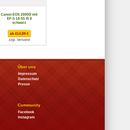
Canon EOS 2000D mit
Sony Alpha 6400 Kit
EF-S 18-55 IS II
16-50
schwarz
(ILCE6400AKB.CEC)
ab 414,99 €
ab 789,00 €
zzgl. Versand
zzgl. Versand
Über uns
Impressum
Datenschutz
Presse
Community
Facebook
Instagram