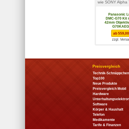
wie SONY Alpha 
Panasonic L
DMC-G70 Kit m
42mm Objekti
G70KAEG
ab 559,00
zzgl. Vers
Preisvergleich
Technik-Schnäppchen
Top100
Neue Produkte
Preisvergleich Mobil
Hardware
Unterhaltungselektron
Software
Körper & Haushalt
Telefon
Medikamente
Tarife & Finanzen