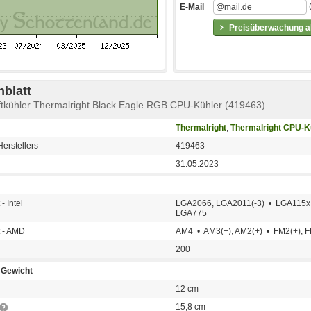
E-Mail
Preisüberwachung ak
blatt
ftkühler Thermalright Black Eagle RGB CPU-Kühler (419463)
Thermalright
,
Thermalright CPU-K
erstellers
419463
31.05.2023
- Intel
LGA2066, LGA2011(-3) • LGA115
LGA775
t - AMD
AM4 • AM3(+), AM2(+) • FM2(+), 
200
Gewicht
12 cm
15,8 cm