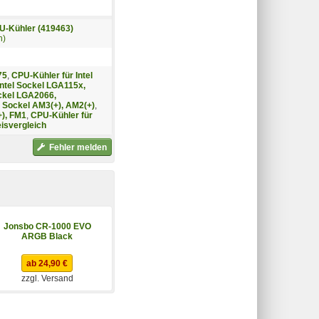
U-Kühler (419463)
n)
75
,
CPU-Kühler für Intel
Intel Sockel LGA115x,
ockel LGA2066,
 Sockel AM3(+), AM2(+)
,
), FM1
,
CPU-Kühler für
isvergleich
Fehler melden
Jonsbo CR-1000 EVO
Jonsbo CR-1000 EVO
ARGB Black
Color White
ab 24,90 €
ab 24,90 €
zzgl. Versand
zzgl. Versand