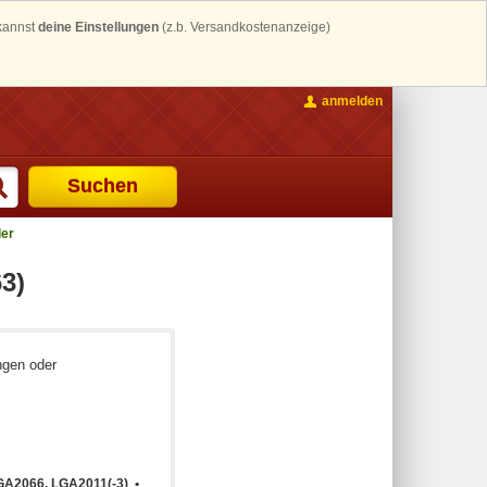
 kannst
deine Einstellungen
(z.b. Versandkostenanzeige)
anmelden
Suchen
ler
3)
ngen oder
GA2066, LGA2011(-3) •