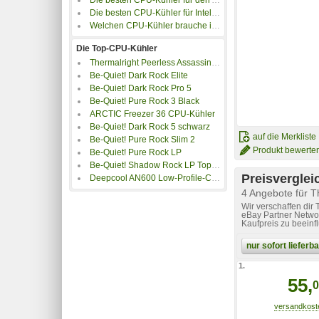
Die besten CPU-Kühler für Intel Sockel 1851
Welchen CPU-Kühler brauche ich?
Die Top-CPU-Kühler
Thermalright Peerless Assassin 120 SE
Be-Quiet! Dark Rock Elite
Be-Quiet! Dark Rock Pro 5
Be-Quiet! Pure Rock 3 Black
ARCTIC Freezer 36 CPU-Kühler
Be-Quiet! Dark Rock 5 schwarz
auf die Merkliste
Be-Quiet! Pure Rock Slim 2
Produkt bewerte
Be-Quiet! Pure Rock LP
Be-Quiet! Shadow Rock LP TopFlow
Preisverglei
Deepcool AN600 Low-Profile-CPU-Kühler
4 Angebote für 
Wir verschaffen dir
eBay Partner Networ
Kaufpreis zu beeinf
nur sofort liefer
1.
55,
0