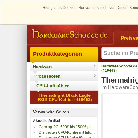
Hier gibt es Cookies. Nur von uns, nicht von Dritten. K
Preisve
Produktkategorien
Hardware
HardwareSchotte.de
(419463)
Prozessoren
Thermalri
CPU-Luftkühler
im HardwareScho
Thermalright Black Eagle
RGB CPU-Kühler (419463)
Verwandte Seiten
Aktuelle Artikel
Gaming-PC: 500€ bis 1500€ plus 4K-Gaming PC
Die besten CPU-Kühler mit Info-Display
Die besten CPU-Kühler für den AMD-Sockel sTR5