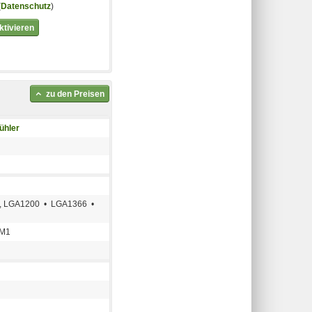
(
Datenschutz
)
tivieren
zu den Preisen
ühler
x, LGA1200 • LGA1366 •
FM1