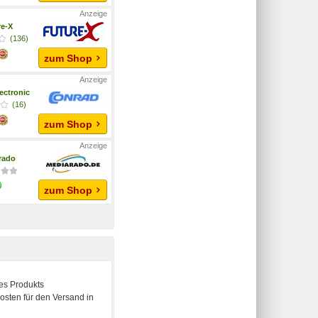
re-X
(136)
zum Shop
ectronic
(16)
zum Shop
rado
zum Shop