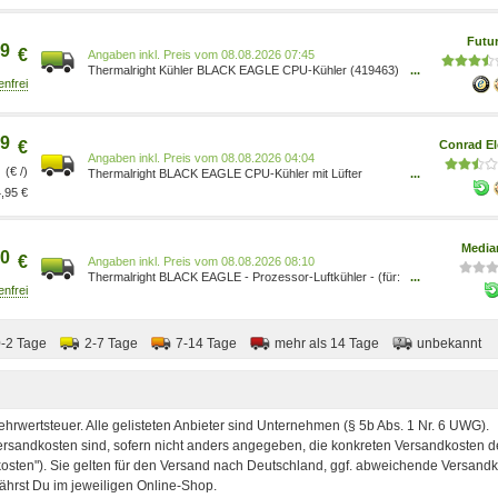
Futu
9
€
Preis vom 08.08.2026 07:45
Thermalright Kühler BLACK EAGLE CPU-Kühler (419463)
...
419463[742]
9
€
Conrad El
Preis vom 08.08.2026 04:04
(€ /)
Thermalright BLACK EAGLE CPU-Kühler mit Lüfter
...
0814256002486
,95 €
Media
0
€
Preis vom 08.08.2026 08:10
Thermalright BLACK EAGLE - Prozessor-Luftkühler - (für:
...
LGA775, LGA1366, LGA2011-3, AM4, LGA2066,
LGA1200, LGA115x Socket) 0814256002486
0-2 Tage
2-7 Tage
7-14 Tage
mehr als 14 Tage
unbekannt