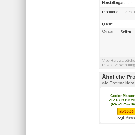
Herstellergarantie
Produktseite beim H
Quelle
Verwandte Seiten
© by HardwareSchott
Private Verwendung 
Ähnliche Pr
wie Thermalrigh
Cooler Master
212 RGB Black 
(RR-212S-20
ab 35,00
zzgl. Vers