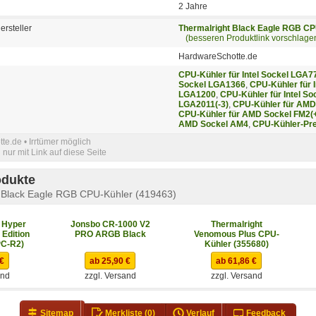
2 Jahre
ersteller
Thermalright Black Eagle RGB CP
(besseren Produktlink vorschlage
HardwareSchotte.de
CPU-Kühler für Intel Sockel LGA7
Sockel LGA1366
,
CPU-Kühler für 
LGA1200
,
CPU-Kühler für Intel S
LGA2011(-3)
,
CPU-Kühler für AMD
CPU-Kühler für AMD Sockel FM2(+
AMD Sockel AM4
,
CPU-Kühler-Pre
e.de • Irrtümer möglich
nur mit Link auf diese Seite
odukte
t Black Eagle RGB CPU-Kühler (419463)
 Hyper
Jonsbo CR-1000 V2
Thermalright
Edition
PRO ARGB Black
Venomous Plus CPU-
PC-R2)
Kühler (355680)
 €
ab 25,90 €
ab 61,86 €
and
zzgl. Versand
zzgl. Versand
Sitemap
Merkliste
(0)
Verlauf
Feedback