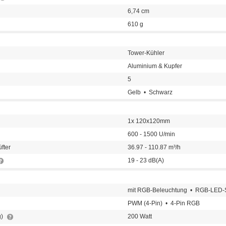
6,74 cm
610 g
Tower-Kühler
Aluminium & Kupfer
5
Gelb • Schwarz
1x 120x120mm
600 - 1500 U/min
fter
36.97 - 110.87 m³/h
19 - 23 dB(A)
mit RGB-Beleuchtung • RGB-LED-S
PWM (4-Pin) • 4-Pin RGB
g)
200 Watt