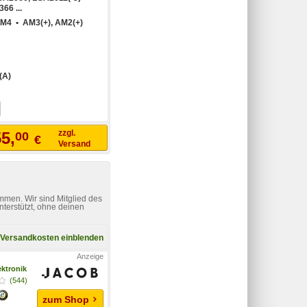
66 ...
M4 • AM3(+), AM2(+)
(A)
zzgl.
5,
00
€
Versand
mmen. Wir sind Mitglied des
nterstützt, ohne deinen
Versandkosten einblenden
ktronik
(544)
zum Shop