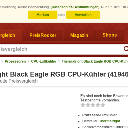
eine Werbung. Keine Beobachtung.
(Datenschutz-Bestimmungen)
.
Nur für Dich. Du
Merken
oder
Verwerfen
rgleich
PreisRocker
Magazin
Shops
Prozessoren
CPU-Luftkühler
Thermalright Black Eagle RGB CPU-Küh
ght Black Eagle RGB CPU-Kühler (41946
tte Preisvergleich
Es sind noch keine Bewertu
Testberichte vorhanden.
Prozessor-Luftkühler
Hersteller:
Thermalright
Sockelkompatibilität - Intel:
L