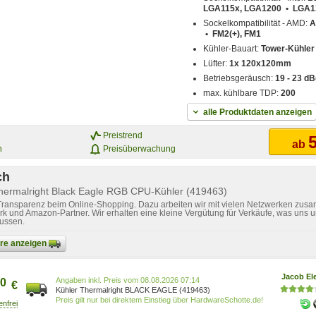
LGA115x, LGA1200 • LGA13
Sockelkompatibilität - AMD:
A
• FM2(+), FM1
Kühler-Bauart:
Tower-Kühler
Lüfter:
1x 120x120mm
Betriebsgeräusch:
19 - 23 dB
max. kühlbare TDP:
200
alle Produktdaten anzeigen
Preistrend
5
ab
n
Preisüberwachung
ch
Thermalright Black Eagle RGB CPU-Kühler (419463)
 Transparenz beim Online-Shopping. Dazu arbeiten wir mit vielen Netzwerken zusa
k und Amazon-Partner. Wir erhalten eine kleine Vergütung für Verkäufe, was uns u
lussen.
bare anzeigen
Jacob Ele
Preis vom 08.08.2026 07:14
0
€
Kühler Thermalright BLACK EAGLE (419463)
Preis gilt nur bei direktem Einstieg über HardwareSchotte.de!