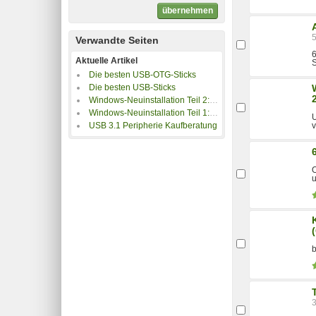
übernehmen
Verwandte Seiten
6
Aktuelle Artikel
Die besten USB-OTG-Sticks
Die besten USB-Sticks
Windows-Neuinstallation Teil 2: Die vier besten Methoden Windows neu zu installieren!
Windows-Neuinstallation Teil 1: Datensicherung & Vorbereitung
U
USB 3.1 Peripherie Kaufberatung
O
b