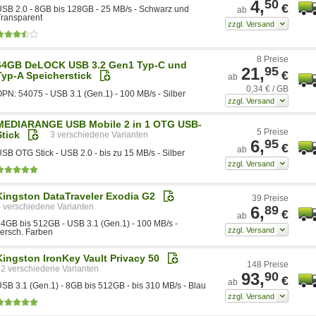
4,
50
€
SB 2.0 - 8GB bis 128GB - 25 MB/s - Schwarz und
ab
ransparent
8 Preise
64GB DeLOCK USB 3.2 Gen1 Typ-C und
21,
95
€
Typ-A Speicherstick
ab
0,34 € / GB
PN: 54075 - USB 3.1 (Gen.1) - 100 MB/s - Silber
MEDIARANGE USB Mobile 2 in 1 OTG USB-
5 Preise
Stick
3
6,
95
€
ab
SB OTG Stick - USB 2.0 - bis zu 15 MB/s - Silber
Kingston DataTraveler Exodia G2
39 Preise
4
6,
89
€
ab
4GB bis 512GB - USB 3.1 (Gen.1) - 100 MB/s -
ersch. Farben
Kingston IronKey Vault Privacy 50
148 Preise
12
93,
90
€
ab
SB 3.1 (Gen.1) - 8GB bis 512GB - bis 310 MB/s - Blau