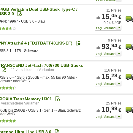
64GB Verbatim Dual USB-Stick Type-C /
11 Preise
USB 3.0
15,
05
€
ab
PN: 49967 - USB 3.0 - Blau
0,24 € / GB
9 Preise
PNY Attaché 4 (FD1TBATT431KK-EF)
93,
94
€
ab
SB 3.1 - 1TB - Schwarz
TRANSCEND JetFlash 700/730 USB-Sticks
11
116 Preise
15,
28
€
SB 3.0 - 4GB bis 256GB - max. 55 bis 90 MB/s -
ab
Schwarz oder Weiß
KIOXIA TransMemory U301
7
25 Preise
10,
99
€
6GB bis 256GB - USB 3.1 (Gen.1) - Blau, Schwarz
ab
oder Weiß
Intenso Ultra Line USB 3.0