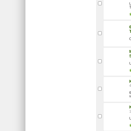
U
T
O
U
6
v
U