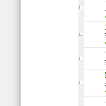
U
O
V
M