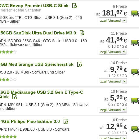
OWC Envoy Pro mini USB-C Stick
6 Preise
3
181,
67
€
ab
5GB bis 2TB - OTG-Stick - USB 3.1 (Gen.2) - 946
B/s - Silber
256GB SanDisk Ultra Dual Drive M3.0
11 Preise
41,
84
€
OPN: SDDD3-256G-G46 - OTG-Stick - USB 3.0 - 150
ab
B/s - Schwarz und Silber
0,16 € / GB
14 Preise
8GB Mediarange USB Speicherstick
9,
79
€
ab
SB 2.0 - 10 MB/s - Schwarz und Silber
1,22 € / GB
10 Preise
16GB Mediarange USB 3.2 Gen 1 Type-C
5,
99
Stick
€
ab
0,37 € / GB
PN: MR1951 - USB 3.1 (Gen.2) - 50 MB/s - Schwarz
nd Silber
6 Preise
64GB Philips Pico Edition 3.0
12,
95
€
ab
OPN: FM64FD90B/00 - USB 3.0 - Schwarz
0,20 € / GB