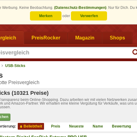
eine Werbung. Keine Beobachtung.
(Datenschutz-Bestimmungen)
.
Nur für Dich. Du
Merken
oder
Verwerfen
rgleich
PreisRocker
Magazin
Shops
USB-Sticks
s
tte Preisvergleich
cks (10321 Preise)
 Transparenz beim Online-Shopping. Dazu arbeiten wir mit vielen Netzwerken zusa
k und Amazon-Partner. Wir erhalten eine kleine Vergütung für Verkäufe, was uns u
lussen.
ichen
rtierung:
Beliebtheit
Preis
Neueste
Name
Bewertung
Western Digital SanDisk Extreme PRO USB-