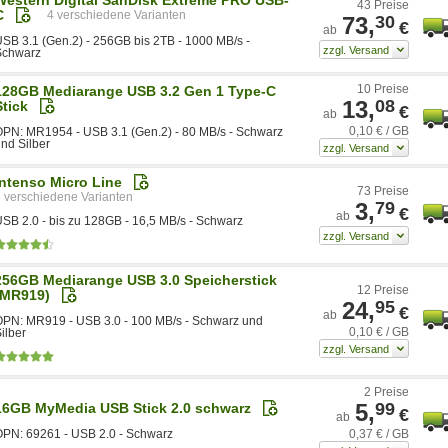
43 Preise
C
4
73,
30
€
ab
SB 3.1 (Gen.2) - 256GB bis 2TB - 1000 MB/s -
Schwarz
10 Preise
128GB Mediarange USB 3.2 Gen 1 Type-C
13,
08
Stick
€
ab
0,10 € / GB
PN: MR1954 - USB 3.1 (Gen.2) - 80 MB/s - Schwarz
nd Silber
Intenso Micro Line
73 Preise
6
3,
79
€
ab
SB 2.0 - bis zu 128GB - 16,5 MB/s - Schwarz
256GB Mediarange USB 3.0 Speicherstick
12 Preise
(MR919)
24,
95
€
ab
PN: MR919 - USB 3.0 - 100 MB/s - Schwarz und
0,10 € / GB
ilber
2 Preise
5,
99
16GB MyMedia USB Stick 2.0 schwarz
€
ab
0,37 € / GB
PN: 69261 - USB 2.0 - Schwarz