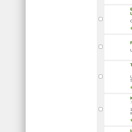
O
U
U
1