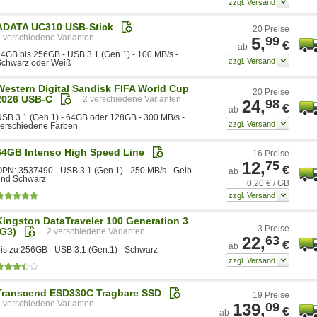
ADATA UC310 USB-Stick
20 Preise
5
5,
99
€
ab
4GB bis 256GB - USB 3.1 (Gen.1) - 100 MB/s -
Schwarz oder Weiß
Western Digital Sandisk FIFA World Cup
20 Preise
2026 USB-C
2
24,
98
€
ab
SB 3.1 (Gen.1) - 64GB oder 128GB - 300 MB/s -
verschiedene Farben
64GB Intenso High Speed Line
16 Preise
12,
75
€
PN: 3537490 - USB 3.1 (Gen.1) - 250 MB/s - Gelb
ab
und Schwarz
0,20 € / GB
Kingston DataTraveler 100 Generation 3
3 Preise
(G3)
2
22,
63
€
ab
is zu 256GB - USB 3.1 (Gen.1) - Schwarz
Transcend ESD330C Tragbare SSD
19 Preise
3
139,
09
€
ab