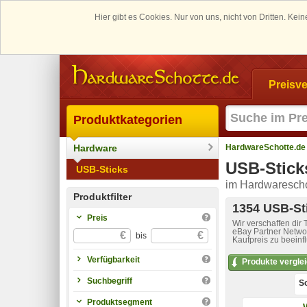
Hier gibt es Cookies. Nur von uns, nicht von Dritten. K
Preisve
Produktkategorien
Hardware
HardwareSchotte.de
USB-Stick
USB-Sticks
im Hardwarescho
Produktfilter
1354 USB-Sti
Preis
Wir verschaffen dir
eBay Partner Networ
€
€
bis
Kaufpreis zu beeinf
Verfügbarkeit
Produkte vergle
Suchbegriff
So
Produktsegment