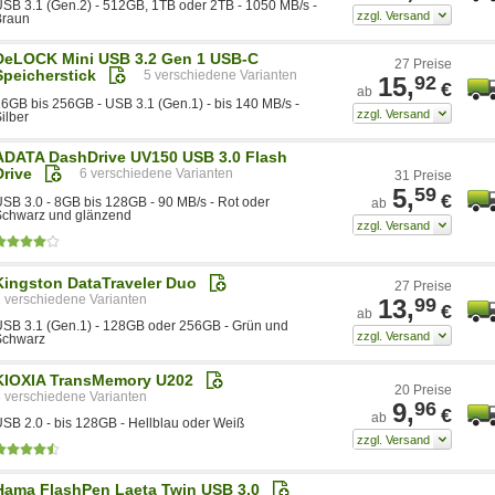
SB 3.1 (Gen.2) - 512GB, 1TB oder 2TB - 1050 MB/s -
Braun
DeLOCK Mini USB 3.2 Gen 1 USB-C
27 Preise
Speicherstick
5
15,
92
€
ab
6GB bis 256GB - USB 3.1 (Gen.1) - bis 140 MB/s -
ilber
ADATA DashDrive UV150 USB 3.0 Flash
Drive
6
31 Preise
5,
59
€
SB 3.0 - 8GB bis 128GB - 90 MB/s - Rot oder
ab
Schwarz und glänzend
Kingston DataTraveler Duo
27 Preise
2
13,
99
€
ab
SB 3.1 (Gen.1) - 128GB oder 256GB - Grün und
Schwarz
KIOXIA TransMemory U202
20 Preise
3
9,
96
€
ab
SB 2.0 - bis 128GB - Hellblau oder Weiß
Hama FlashPen Laeta Twin USB 3.0