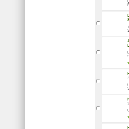
U
1
S
U
U
U