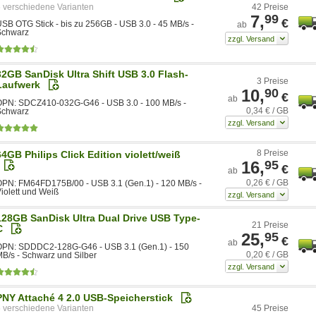
6
42 Preise
7,
99
€
SB OTG Stick - bis zu 256GB - USB 3.0 - 45 MB/s -
ab
Schwarz
32GB SanDisk Ultra Shift USB 3.0 Flash-
3 Preise
Laufwerk
10,
90
€
ab
OPN: SDCZ410-032G-G46 - USB 3.0 - 100 MB/s -
0,34 € / GB
Schwarz
8 Preise
64GB Philips Click Edition violett/weiß
16,
95
€
ab
0,26 € / GB
PN: FM64FD175B/00 - USB 3.1 (Gen.1) - 120 MB/s -
iolett und Weiß
128GB SanDisk Ultra Dual Drive USB Type-
21 Preise
C
25,
95
€
ab
OPN: SDDDC2-128G-G46 - USB 3.1 (Gen.1) - 150
0,20 € / GB
B/s - Schwarz und Silber
PNY Attaché 4 2.0 USB-Speicherstick
5
45 Preise