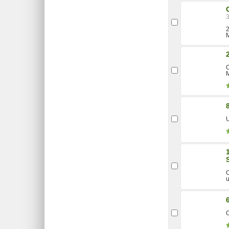
2
M
M
U
O
u