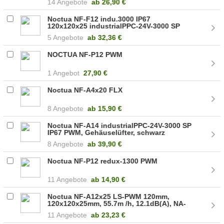
14 Angebote
ab
26,90 €
CH.BK.S
Noctua NF-F12 indu.3000 IP67
120x120x25 industrialPPC-24V-3000 SP
(NF-F12 industrialPPC-24V-3000)
5 Angebote
ab
32,36 €
NOCTUA NF-P12 PWM
1 Angebot
27,90 €
Noctua NF-A4x20 FLX
8 Angebote
ab
15,90 €
Noctua NF-A14 industrialPPC-24V-3000 SP
IP67 PWM, Gehäuselüfter, schwarz
8 Angebote
ab
39,90 €
Noctua NF-P12 redux-1300 PWM
11 Angebote
ab
14,90 €
Noctua NF-A12x25 LS-PWM 120mm,
120x120x25mm, 55.7m /h, 12.1dB(A), NA-
RC8 Low-Noise-Adapter
11 Angebote
ab
23,23 €