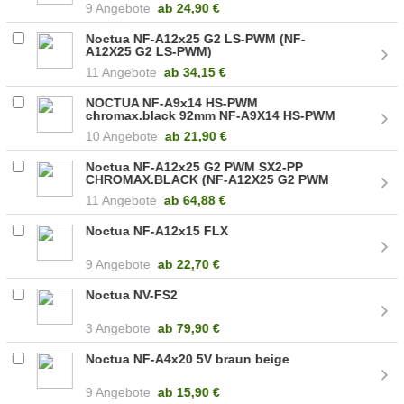
9 Angebote
ab
24,90 €
Noctua NF-A12x25 G2 LS-PWM (NF-
A12X25 G2 LS-PWM)
11 Angebote
ab
34,15 €
NOCTUA NF-A9x14 HS-PWM
chromax.black 92mm NF-A9X14 HS-PWM
CH.BK.S
10 Angebote
ab
21,90 €
Noctua NF-A12x25 G2 PWM SX2-PP
CHROMAX.BLACK (NF-A12X25 G2 PWM
SX2-PP CHROMAX.BLACK)
11 Angebote
ab
64,88 €
Noctua NF-A12x15 FLX
9 Angebote
ab
22,70 €
Noctua NV-FS2
3 Angebote
ab
79,90 €
Noctua NF-A4x20 5V braun beige
9 Angebote
ab
15,90 €