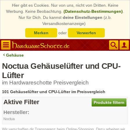
Hier gibt es Cookies. Nur von uns, nicht von Dritten. Keine
Werbung. Keine Beobachtung.
(Datenschutz-Bestimmungen)
.
Nur für Dich. Du kannst
deine Einstellungen
(z.b.
Versandkostenanzeige)
Merken
oder
Verwerfen
Gehäuse
Noctua Gehäuselüfter und CPU-
Lüfter
im Hardwareschotte Preisvergleich
101 Gehäuselüfter und CPU-Lüfter im Preisvergleich
Aktive Filter
Produkte filtern
Hersteller:
Noctua
Wir verschaffen dir Transparenz beim Online-Shopping. Dazu arbeiten wir