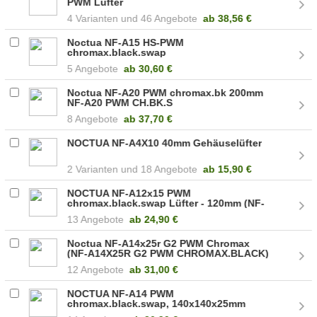
PWM Lüfter
4
46 Angebote
ab
38,56 €
Noctua NF-A15 HS-PWM
chromax.black.swap
5 Angebote
ab
30,60 €
Noctua NF-A20 PWM chromax.bk 200mm
NF-A20 PWM CH.BK.S
8 Angebote
ab
37,70 €
NOCTUA NF-A4X10 40mm Gehäuselüfter
2
18 Angebote
ab
15,90 €
NOCTUA NF-A12x15 PWM
chromax.black.swap Lüfter - 120mm (NF-
A12X15 PWM CH.BK.S)
13 Angebote
ab
24,90 €
Noctua NF-A14x25r G2 PWM Chromax
(NF-A14X25R G2 PWM CHROMAX.BLACK)
12 Angebote
ab
31,00 €
NOCTUA NF-A14 PWM
chromax.black.swap, 140x140x25mm
Lüfter 140.2m /h, 24.6dB NF-A14 PWM