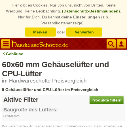
Hier gibt es Cookies. Nur von uns, nicht von Dritten. Keine
Werbung. Keine Beobachtung.
(Datenschutz-Bestimmungen)
.
Nur für Dich. Du kannst
deine Einstellungen
(z.b.
Versandkostenanzeige)
Merken
oder
Verwerfen
Gehäuse
60x60 mm Gehäuselüfter und
CPU-Lüfter
im Hardwareschotte Preisvergleich
9 Gehäuselüfter und CPU-Lüfter im Preisvergleich
Aktive Filter
Produkte filtern
Baugröße des Lüfters:
60x60 mm
Wir verschaffen dir Transparenz beim Online-Shopping. Dazu arbeiten wir