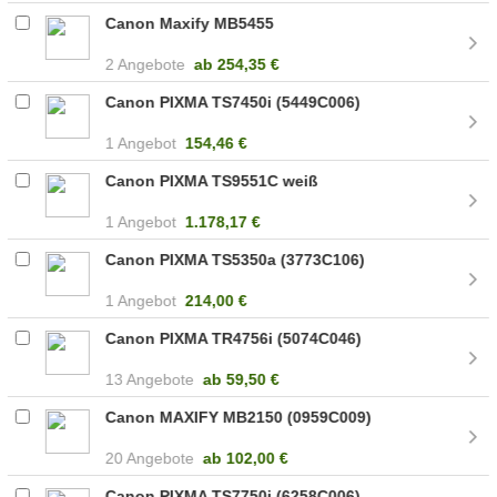
Canon Maxify MB5455
2 Angebote
ab
254,35 €
Canon PIXMA TS7450i (5449C006)
1 Angebot
154,46 €
Canon PIXMA TS9551C weiß
1 Angebot
1.178,17 €
Canon PIXMA TS5350a (3773C106)
1 Angebot
214,00 €
Canon PIXMA TR4756i (5074C046)
13 Angebote
ab
59,50 €
Canon MAXIFY MB2150 (0959C009)
20 Angebote
ab
102,00 €
Canon PIXMA TS7750i (6258C006)