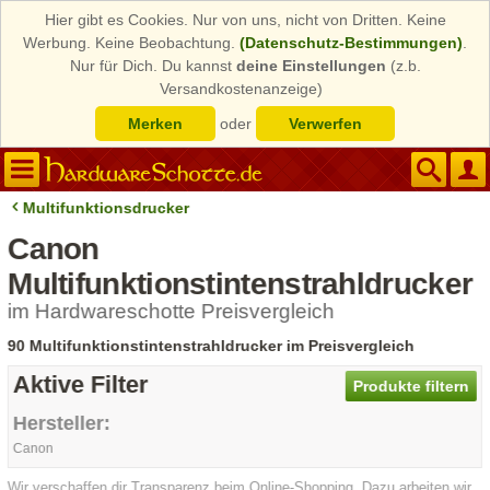
Hier gibt es Cookies. Nur von uns, nicht von Dritten. Keine
Werbung. Keine Beobachtung.
(Datenschutz-Bestimmungen)
.
Nur für Dich. Du kannst
deine Einstellungen
(z.b.
Versandkostenanzeige)
Merken
oder
Verwerfen
Multifunktionsdrucker
Canon
Multifunktionstintenstrahldrucker
im Hardwareschotte Preisvergleich
90 Multifunktionstintenstrahldrucker im Preisvergleich
Aktive Filter
Produkte filtern
Hersteller:
Canon
Wir verschaffen dir Transparenz beim Online-Shopping. Dazu arbeiten wir