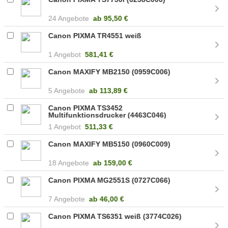
24 Angebote
ab
95,50 €
Canon PIXMA TR4551 weiß
1 Angebot
581,41 €
Canon MAXIFY MB2150 (0959C006)
5 Angebote
ab
113,89 €
Canon PIXMA TS3452
Multifunktionsdrucker (4463C046)
1 Angebot
511,33 €
Canon MAXIFY MB5150 (0960C009)
18 Angebote
ab
159,00 €
Canon PIXMA MG2551S (0727C066)
7 Angebote
ab
46,00 €
Canon PIXMA TS6351 weiß (3774C026)