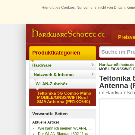
Hier gibt es Cookies. Nur von uns, nicht von Dritten. K
Preisve
Produktkategorien
Hardware
HardwareSchotte.de
MOBILE/GNSS/WIFI 
Netzwerk & Internet
Teltonik
WLAN-Zubehör
Antenna (
im HardwareScho
Teltonika 5G Combo Mimo
MOBILE/GNSS/WIFI Roof
SMA Antenna (PR1KC640)
Verwandte Seiten
Aktuelle Artikel
Wie kann ich meinen WLAN-Empfang verbessern?
Der WLAN-Standard 802.11ac kommt