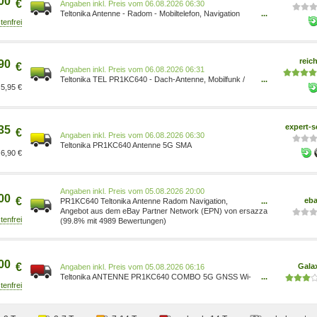
00
€
Preis vom 06.08.2026 06:30
Teltonika Antenne - Radom - Mobiltelefon, Navigation
...
4779051841394
reich
90
€
Preis vom 06.08.2026 06:31
Teltonika TEL PR1KC640 - Dach-Antenne, Mobilfunk /
...
5,95 €
GNSS / WLAN, SMA
expert-s
35
€
Preis vom 06.08.2026 06:30
Teltonika PR1KC640 Antenne 5G SMA
6,90 €
Preis vom 05.08.2026 20:00
00
€
eb
PR1KC640 Teltonika Antenne Radom Navigation,
...
Mobiltelefon, Wi-Fi ~D~
Angebot aus dem eBay Partner Network (EPN) von ersazza
(99.8% mit 4989 Bewertungen)
00
€
Gala
Preis vom 05.08.2026 06:16
Teltonika ANTENNE PR1KC640 COMBO 5G GNSS Wi-
...
Fi (5G), Netzwerkantenne