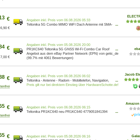
4779051841394
ELECT
13
€
Preis vom 06.08.2026 05:33
Teltonika 5G Combo MIMO WiFI Dach Antenne mit SMA-
...
6,90 €
Anschluss - PR1KC640
Preis vom 05.08.2026 20:00
84
€
eb
PR1KC640 Teltonika 5G GNSS Wi-Fi Combo Car Roof
...
SMA Antenna
Angebot aus dem eBay Partner Network (EPN) von getic_de
7,00 €
(99.7% mit 4061 Bewertungen)
Jacob Ele
Preis vom 06.08.2026 06:02
88
€
Teltonika - Antenne - Radom - Mobiltelefon, Navigation,
...
Wi-Fi - am Dach montierbar (PR1KC640)
Preis gilt nur bei direktem Einstieg über HardwareSchotte.de!
Amazon 
65
€
Preis vom 06.08.2026 06:15
Teltonika PR1KC640 neu PR1KC640 4779051841394
...
Auto & Motorrad/Auto & Motorrad/Ersatz-, Tuning- &
Verschleißteile/Car Styling & Karosserie-
Anbauteile/Antennen
65
€
Gala
Preis vom 05.08.2026 06:16