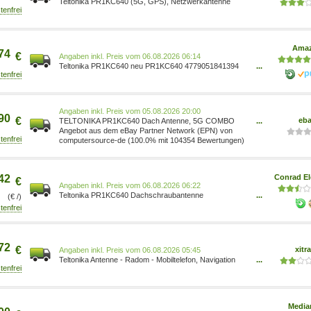
Teltonika PR1KC640 (5G, GPS), Netzwerkantenne
Ama
74
€
Preis vom 06.08.2026 06:14
Teltonika PR1KC640 neu PR1KC640 4779051841394
...
Auto & Motorrad/Auto & Motorrad/Ersatz-, Tuning- &
Verschleißteile/Car Styling & Karosserie-
Anbauteile/Antennen
Preis vom 05.08.2026 20:00
90
€
eb
TELTONIKA PR1KC640 Dach Antenne, 5G COMBO
...
MIMO MOBIL/GNSS/WIFI SMA
Angebot aus dem eBay Partner Network (EPN) von
computersource-de (100.0% mit 104354 Bewertungen)
42
Conrad El
€
Preis vom 06.08.2026 06:22
Teltonika PR1KC640 Dachschraubantenne
...
(€ /)
4779051841394
72
€
xitr
Preis vom 06.08.2026 05:45
Teltonika Antenne - Radom - Mobiltelefon, Navigation
...
PR1KC640
Media