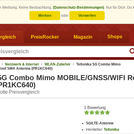
eine Werbung. Keine Beobachtung.
(Datenschutz-Bestimmungen)
.
Nur für Dich. Du
Merken
oder
Verwerfen
rgleich
PreisRocker
Magazin
Shops
Netzwerk & Internet
WLAN-Zubehör
Teltonika 5G Combo Mimo
Roof SMA Antenna (PR1KC640)
a 5G Combo Mimo MOBILE/GNSS/WIFI R
PR1KC640)
tte Preisvergleich
1 Bewertung
5G/LTE-Antenne
Hersteller:
Teltonika