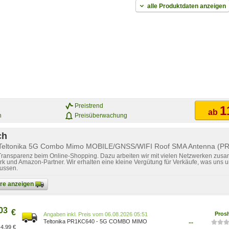
alle Produktdaten anzeigen
Preistrend
1
ab
n
Preisüberwachung
ch
r Teltonika 5G Combo Mimo MOBILE/GNSS/WIFI Roof SMA Antenna (P
 Transparenz beim Online-Shopping. Dazu arbeiten wir mit vielen Netzwerken zusa
k und Amazon-Partner. Wir erhalten eine kleine Vergütung für Verkäufe, was uns u
lussen.
bare anzeigen
03
€
Pros
Preis vom 06.08.2026 05:51
Teltonika PR1KC640 - 5G COMBO MIMO
...
4,99 €
MOBILE/GNSS/WI-FI ROOF SMA ANTENNA