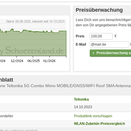
Preisüberwachung
Lass Dich von uns benachrichtigen
den von Dir angegebenen Preis fäll
€
Preis
E-Mail
Preisüberwachung ak
blatt
enne Teltonika 5G Combo Mimo MOBILE/GNSS/WIFI Roof SMA Antenna
Teltonika
14.10.2023
ersteller
Produktlink vorschlagen
WLAN-Zubehör-Preisvergleich
e.de • Irrtümer möglich