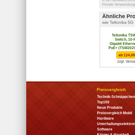
Private Verwendung 
Ähnliche Pr
wie Teltonika 
Teltonika TS
Switch, 10-P
Gigabit Etherne
PoE+ (TSW202
ab 124,00
zzgl. Vers
Preisvergleich
Technik-Schnäppchen
Top100
Neue Produkte
Preisvergleich Mobil
Hardware
Unterhaltungselektron
Software
Körper & Haushalt