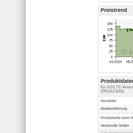
Preistrend
Produktdaten
für 5G/LTE-Ant
(PR1KC640)
Hersteller
Markteinführung
Produktseite beim H
Verwandte Seiten
© by HardwareSchott