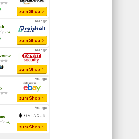
zum Shop
elt
(34)
zum Shop
ecurity
zum Shop
ay
zum Shop
xus
(4)
zum Shop