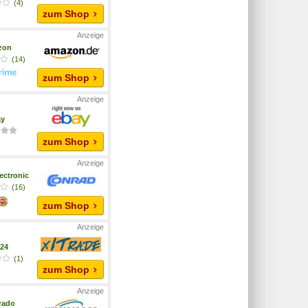
(4)
zum Shop
zon
(14)
zum Shop
ay
zum Shop
ectronic
(16)
zum Shop
a24
(1)
zum Shop
rado