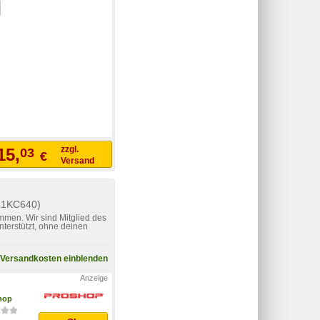
zzgl.
15,
03
€
Versand
R1KC640)
mmen. Wir sind Mitglied des
nterstützt, ohne deinen
Versandkosten einblenden
hop