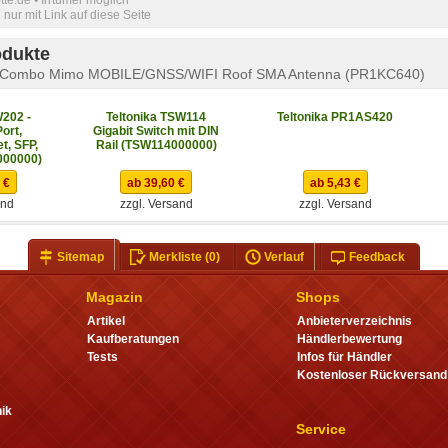
nur mit Link auf diese Seite
odukte
5G Combo Mimo MOBILE/GNSS/WIFI Roof SMA Antenna (PR1KC640)
W202 -
Teltonika TSW114
Teltonika PR1AS420
ort,
Gigabit Switch mit DIN
t, SFP,
Rail (TSW114000000)
000000)
 €
ab 39,60 €
ab 5,43 €
and
zzgl. Versand
zzgl. Versand
Sitemap
Merkliste
(0)
Verlauf
Feedback
Magazin
Shops
Artikel
Anbieterverzeichnis
Kaufberatungen
Händlerbewertung
Tests
Infos für Händler
Kostenloser Rückversand
ik
Service