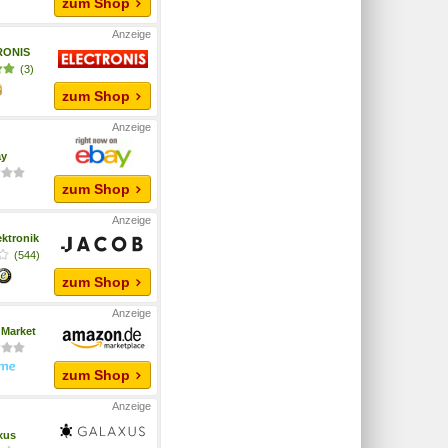
zum Shop
RONIS
(3)
zum Shop
ay
zum Shop
ktronik
(544)
zum Shop
Market
zum Shop
xus