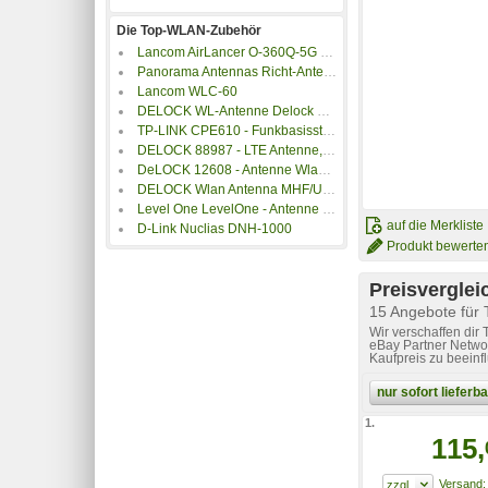
Die Top-WLAN-Zubehör
Lancom AirLancer O-360Q-5G Outdoor-5G-Rundstrahlantenne
Panorama Antennas Richt-Antenne Mimo Hochgewinn 5 m weiß Weiß
Lancom WLC-60
DELOCK WL-Antenne Delock 2x I-PEX Mini RF 5dBi Doppelantenne
TP-LINK CPE610 - Funkbasisstation - Wi-Fi - 5 GHz - Gleichstrom
DELOCK 88987 - LTE Antenne, SMA, 3 dBi, Klebemontage
DeLOCK 12608 - Antenne Wlan MHF I Stecker 2 - 4 dBi 15 cm 1.13 PCB intern
DELOCK Wlan Antenna MHF/UF.LP-068 - Antenne - Wi-Fi - 1 dBi
Level One LevelOne - Antenne - Blech - Wi-Fi - 12 dBi
auf die Merkliste
D-Link Nuclias DNH-1000
Produkt bewerte
Preisverglei
15 Angebote fü
Wir verschaffen dir
eBay Partner Networ
Kaufpreis zu beeinf
nur sofort liefer
1.
115,