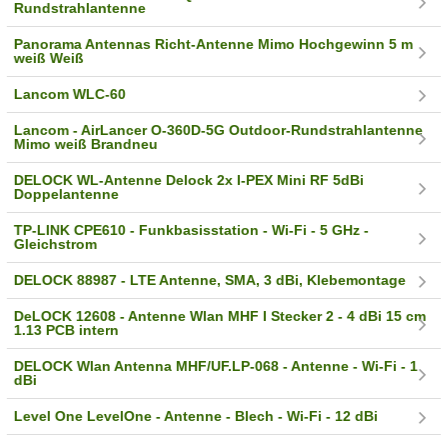
Rundstrahlantenne
Panorama Antennas Richt-Antenne Mimo Hochgewinn 5 m
weiß Weiß
Lancom WLC-60
Lancom - AirLancer O-360D-5G Outdoor-Rundstrahlantenne
Mimo weiß Brandneu
DELOCK WL-Antenne Delock 2x I-PEX Mini RF 5dBi
Doppelantenne
TP-LINK CPE610 - Funkbasisstation - Wi-Fi - 5 GHz -
Gleichstrom
DELOCK 88987 - LTE Antenne, SMA, 3 dBi, Klebemontage
DeLOCK 12608 - Antenne Wlan MHF I Stecker 2 - 4 dBi 15 cm
1.13 PCB intern
DELOCK Wlan Antenna MHF/UF.LP-068 - Antenne - Wi-Fi - 1
dBi
Level One LevelOne - Antenne - Blech - Wi-Fi - 12 dBi