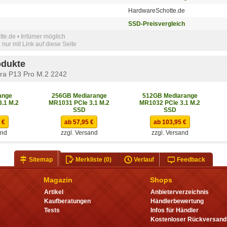
HardwareSchotte.de
SSD-Preisvergleich
e.de • Irrtümer möglich
nur mit Link auf diese Seite
odukte
ra P13 Pro M.2 2242
ange
256GB Mediarange
512GB Mediarange
.1 M.2
MR1031 PCIe 3.1 M.2
MR1032 PCIe 3.1 M.2
SSD
SSD
 €
ab 57,95 €
ab 103,95 €
and
zzgl. Versand
zzgl. Versand
Sitemap
Merkliste
(0)
Verlauf
Feedback
Magazin
Shops
Artikel
Anbieterverzeichnis
Kaufberatungen
Händlerbewertung
Tests
Infos für Händler
Kostenloser Rückversand