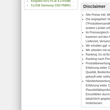
Kingston NV3 PCIe 4.0 NVMe SSD
512GB Samsung SSD PM961 M.2
Disclaimer