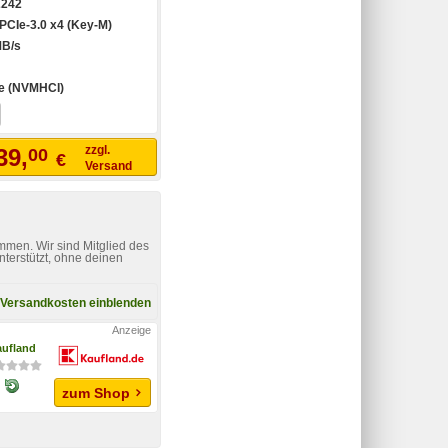
2242
PCIe-3.0 x4 (Key-M)
MB/s
 (NVMHCI)
zzgl.
39,
00
€
Versand
mmen. Wir sind Mitglied des
nterstützt, ohne deinen
Versandkosten einblenden
ufland
zum Shop