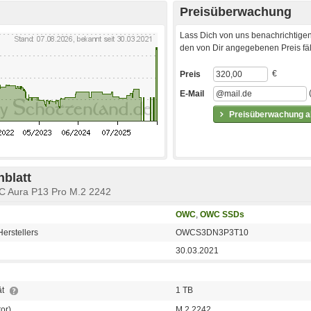
Preisüberwachung
Lass Dich von uns benachrichtigen
den von Dir angegebenen Preis fäll
€
Preis
E-Mail
Preisüberwachung ak
blatt
C Aura P13 Pro M.2 2242
OWC
,
OWC SSDs
erstellers
OWCS3DN3P3T10
30.03.2021
ät
1 TB
or)
M.2 2242