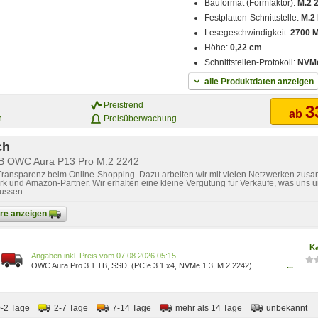
Bauformat (Formfaktor):
M.2 
Festplatten-Schnittstelle:
M.2 
Lesegeschwindigkeit:
2700 
Höhe:
0,22 cm
Schnittstellen-Protokoll:
NVMe
alle Produktdaten anzeigen
Preistrend
3
ab
n
Preisüberwachung
ch
TB OWC Aura P13 Pro M.2 2242
 Transparenz beim Online-Shopping. Dazu arbeiten wir mit vielen Netzwerken zusa
k und Amazon-Partner. Wir erhalten eine kleine Vergütung für Verkäufe, was uns u
lussen.
bare anzeigen
Ka
Preis vom 07.08.2026 05:15
OWC Aura Pro 3 1 TB, SSD, (PCIe 3.1 x4, NVMe 1.3, M.2 2242)
...
OWCS3DN3P3T10
0-2 Tage
2-7 Tage
7-14 Tage
mehr als 14 Tage
unbekannt