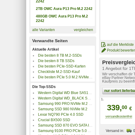
2242
2TB OWC Aura P13 Pro M.2 2242
480GB OWC Aura P13 Pro M.2
2242
alle Varianten
vergleichen
Verwandte Seiten
auf die Merkliste
Aktuelle Artikel
Produkt bewerte
Die besten 8 TB M.2-SSDs
Die besten 8 TB SSDs
Preisverglei
Die besten PCIe-SSD-Karten
1 Angebot für 1
Checkliste M.2-SSD-Kauf
Wir verschaffen dir
Die besten PCIe 5.0 M.2 NVMe SSDs
eBay Partner Networ
Kaufpreis zu beeinf
Die Top-SSDs
nur sofort liefer
Western Digital WD Blue SA510 SATA SSD M.2 2280
Western Digital WD_BLACK SN7100 NVMe SSD
1.
Samsung 990 PRO NVMe M.2 SSD
339,
00
€
Samsung SSD 980 NVMe M.2
Lexar NQ790 PCIe 4.0 SSD
Crucial BX500 SSD
Samsung SSD 870 EVO SATA III 2.5 Zoll
Samsung 9100 PRO PCIe 5.0 NVMe M.2 SSD
Versand in: