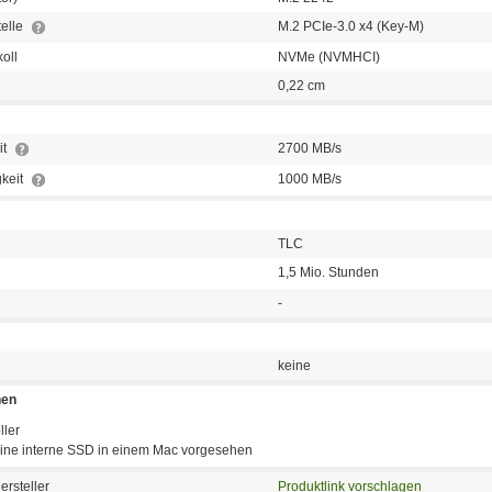
telle
M.2 PCIe-3.0 x4 (Key-M)
koll
NVMe (NVMHCI)
0,22 cm
it
2700 MB/s
keit
1000 MB/s
TLC
1,5 Mio. Stunden
-
keine
nen
ller
r eine interne SSD in einem Mac vorgesehen
ersteller
Produktlink vorschlagen