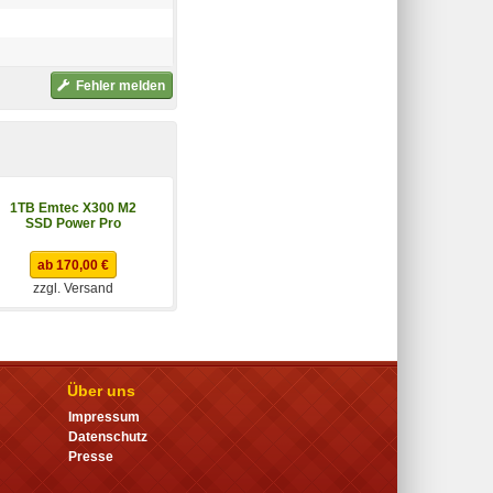
Fehler melden
1TB Emtec X300 M2
1TB Crucial P3 SSD
SSD Power Pro
PCIe-3.0 NVMe
ab 170,00 €
ab 189,90 €
zzgl. Versand
zzgl. Versand
Über uns
Impressum
Datenschutz
Presse