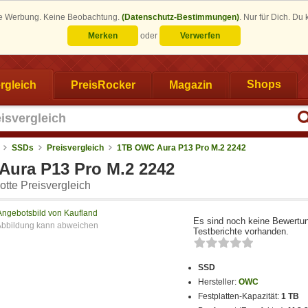
eine Werbung. Keine Beobachtung.
(Datenschutz-Bestimmungen)
.
Nur für Dich. Du
Merken
oder
Verwerfen
rgleich
PreisRocker
Magazin
Shops
SSDs
Preisvergleich
1TB OWC Aura P13 Pro M.2 2242
ura P13 Pro M.2 2242
tte Preisvergleich
Angebotsbild von Kaufland
Es sind noch keine Bewertu
Testberichte vorhanden.
SSD
Hersteller:
OWC
Festplatten-Kapazität:
1 TB