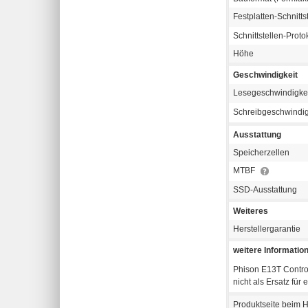
Festplatten-Schnitts
Schnittstellen-Proto
Höhe
Geschwindigkeit
Lesegeschwindigke
Schreibgeschwindig
Ausstattung
Speicherzellen
MTBF
SSD-Ausstattung
Weiteres
Herstellergarantie
weitere Informatio
Phison E13T Contro
nicht als Ersatz fü
Produktseite beim H