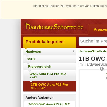
Hier gibt es Cookies. Nur von uns, nicht von Dritten. K
Preisve
Produktkategorien
Hardware
HardwareSchotte.de
1TB OWC A
SSDs
im HardwareScho
Preisvergleich
OWC Aura P13 Pro M.2
2242
1TB OWC Aura P13 Pro
M.2 2242
Andere Varianten
240GB OWC Aura P13 Pro M.2