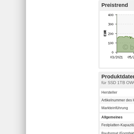
Preistrend
Produktdaten
für SSD 1TB OW
Hersteller
Artikelnummer des H
Markteinführung
Allgemeines
Festplatten-Kapazit
Bauformat (Formfakt