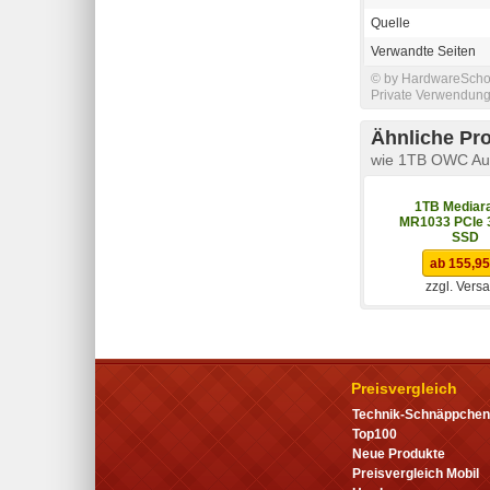
Quelle
Verwandte Seiten
© by HardwareSchott
Private Verwendung 
Ähnliche Pr
wie 1TB OWC Au
1TB Mediar
MR1033 PCIe 3
SSD
ab 155,95
zzgl. Vers
Preisvergleich
Technik-Schnäppchen
Top100
Neue Produkte
Preisvergleich Mobil