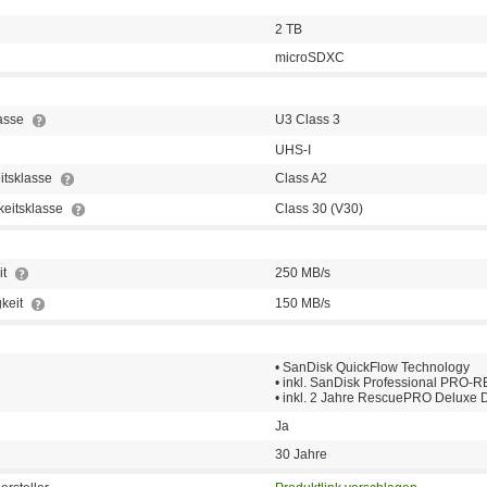
2 TB
microSDXC
lasse
U3 Class 3
UHS-I
itsklasse
Class A2
keitsklasse
Class 30 (V30)
it
250 MB/s
keit
150 MB/s
• SanDisk QuickFlow Technology
• inkl. SanDisk Professional PRO
• inkl. 2 Jahre RescuePRO Deluxe 
Ja
30 Jahre