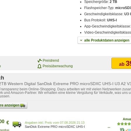
Speichergröße:
2 TB
Flashspeicher-Typ:
microSD
Geschwindigkeitsklasse:
U3 
Bus Protokoll:
UHS-I
App-Geschwindigkeitsklasse
Video-Geschwindigkeitsklas
alle Produktdaten anzeigen
Preistrend
3
ab
n
Preisüberwachung
ch
 2TB Western Digital SanDisk Extreme PRO microSDXC UHS-I U3 A2 V
 Transparenz beim Online-Shopping. Dazu arbeiten wir mit vielen Netzwerken zusa
k und Amazon-Partner. Wir erhalten eine kleine Vergütung für Verkäufe, was uns u
lussen.
bare anzeigen
Ama
00
€
Preis vom 07.08.2026 21:13
SanDisk Extreme PRO microSDXC UHS-I
...
Speicherkarte 2TB + SD Adapter & RescuePRO Deluxe