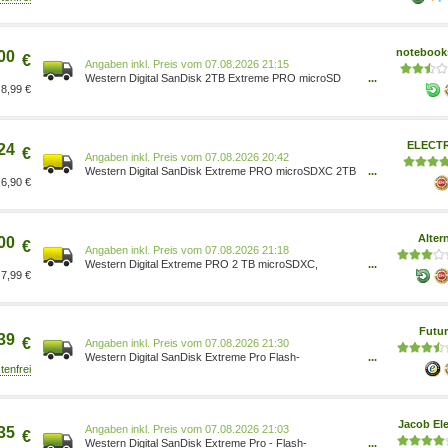
(Für Smartphones, Actionkameras oder Drohnen,
Übertragung bis zu 250 MB/s, 5K, 4K UHD, A2, Class
10, U3, V30) SDSQXCD-2T00-GN6MA 0619659209032
notebooks
00
Elektronik & Foto/Arb
€
Preis vom 07.08.2026 21:15
Western Digital SanDisk 2TB Extreme PRO microSD
...
8,99 €
Speicherkarte 250MB/s & 150MB/s
Lese/Schreibgeschwindigkeit, A2 C10 V30 UHS-I U3
SDSQXCD-2T00-GN6MA
ELECT
24
€
Preis vom 07.08.2026 20:42
Western Digital SanDisk Extreme PRO microSDXC 2TB
...
6,90 €
- SDSQXCD-2T00-GN6MA
Alter
00
€
Preis vom 07.08.2026 21:18
Western Digital Extreme PRO 2 TB microSDXC,
...
7,99 €
Speicherkarte SDSQXCD-2T00-GN6MA UHS-I U3,
Class 10, V30, A2 Geschwindigkeit: Lesen: max. 250
MB/s, Schreiben: max. 150 MB/s Bus-Schnittstelle:
UHS-I, High Speed 100081495
Futur
39
€
Preis vom 07.08.2026 21:30
Western Digital SanDisk Extreme Pro Flash-
...
Speicherkarte SD-Adapter inbegriffen 2 TB A2 / Video
Class V30 / UHS-I U3 microSDXC (SDSQXCD-2T00-
GN6MA)
Jacob Ele
Preis vom 07.08.2026 21:03
35
€
Western Digital SanDisk Extreme Pro - Flash-
...