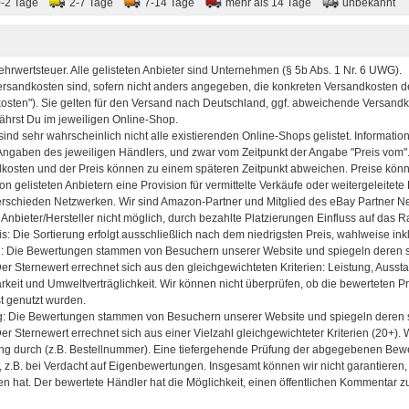
0-2 Tage
2-7 Tage
7-14 Tage
mehr als 14 Tage
unbekannt