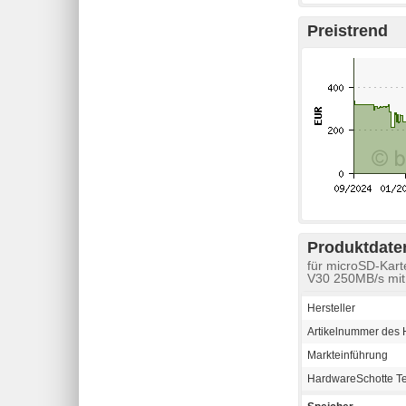
Preistrend
Produktdaten
für microSD-Kar
V30 250MB/s mit
Hersteller
Artikelnummer des H
Markteinführung
HardwareSchotte T