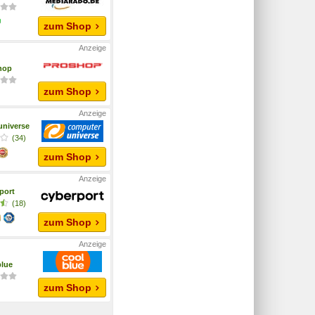
zum Shop
hop
zum Shop
niverse
(34)
zum Shop
port
(18)
zum Shop
lue
zum Shop