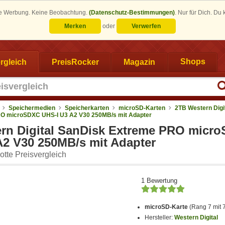
eine Werbung. Keine Beobachtung.
(Datenschutz-Bestimmungen)
.
Nur für Dich. Du
Merken
oder
Verwerfen
rgleich
PreisRocker
Magazin
Shops
Speichermedien
Speicherkarten
microSD-Karten
2TB Western Digi
O microSDXC UHS-I U3 A2 V30 250MB/s mit Adapter
rn Digital SanDisk Extreme PRO micr
A2 V30 250MB/s mit Adapter
tte Preisvergleich
1 Bewertung
microSD-Karte
(Rang 7 mit 
Hersteller:
Western Digital