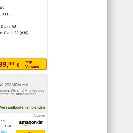
XC
Class 3
:
Class A2
se:
Class 30 (V30)
zzgl.
99,
00
€
Versand
30 250MB/s mit
mmen. Wir sind Mitglied des
nterstützt, ohne deinen
Versandkosten einblenden
zon
(14)