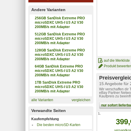
Andere Varianten
256GB SanDisk Extreme PRO
microSDXC UHS-I U3 A2 V30
200MB/s mit Adapter
512GB SanDisk Extreme PRO
microSDXC UHS-I U3 A2 V30
200MB/s mit Adapter
128GB SanDisk Extreme PRO
microSDXC UHS-I U3 A2 V30
200MB/s mit Adapter
auf die Merkliste
Produkt bewerte
64GB SanDisk Extreme PRO
microSDXC UHS-I U3 A2 V30
200MB/s mit Adapter
Preisverglei
1TB SanDisk Extreme PRO
15 Angebote für
microSDXC UHS-I U3 A2 V30
Wir verschaffen dir
200MB/s mit Adapter
eBay Partner Networ
Kaufpreis zu beeinf
alle Varianten
vergleichen
nur sofort liefer
Verwandte Seiten
1.
Kaufempfehlung
399,
Die besten microSD-Karten