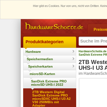
Hier gibt es Cookies. Nur von uns, nicht von Dritten. K
Preisve
Produktkategorien
Hardware
HardwareSchotte.de
SanDisk Extreme PR
Speichermedien
2TB Weste
Speicherkarten
UHS-I U3 
im HardwareScho
microSD-Karten
SanDisk Extreme PRO
microSD UHS-I 2022
2TB Western Digital
SanDisk Extreme PRO
microSDXC UHS-I U3 A2
V30 250MB/s mit
Adapter