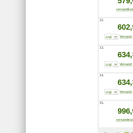
579,
12.
602,
13.
634,
14.
634,
15.
996,