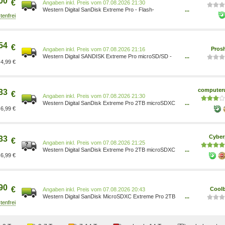
00
€
Preis vom 07.08.2026 21:30
Western Digital SanDisk Extreme Pro - Flash-
...
Speicherkarte (SD-Adapter inbegriffen) 0619659209032
54
€
Pros
Preis vom 07.08.2026 21:16
Western Digital SANDISK Extreme Pro microSD/SD -
...
4,99 €
200MB/s - 2TB 0619659209032
computeru
33
€
Preis vom 07.08.2026 21:30
Western Digital SanDisk Extreme Pro 2TB microSDXC
...
6,99 €
Speicherkarte Kit 200 MB/s, Class 10, U3 SDSQXCD-
2T00-GN6MA
Cyber
33
€
Preis vom 07.08.2026 21:25
Western Digital SanDisk Extreme Pro 2TB microSDXC
...
6,99 €
Speicherkarte Kit 200 MB/s, Class 10, U3 SDSQXCD-
2T00-GN6MA
90
€
Coolb
Preis vom 07.08.2026 20:43
Western Digital SanDisk MicroSDXC Extreme Pro 2TB
...
150 MB/s SDSQXCD-2T00-GN6MA