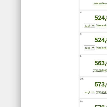
7.
524,
8.
524,
9.
563,
10.
573,
11.