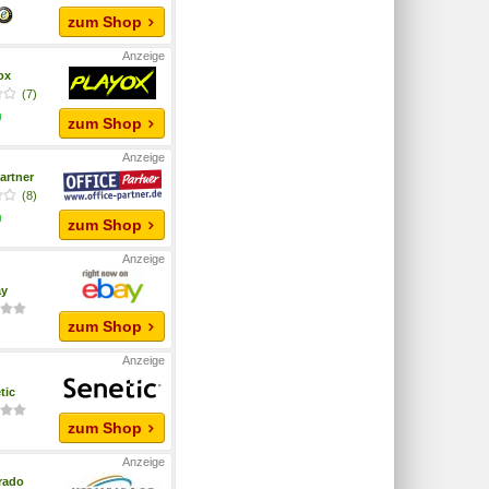
zum Shop
yox
(7)
zum Shop
artner
(8)
zum Shop
ay
zum Shop
tic
zum Shop
rado