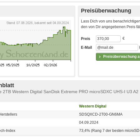
Preisüberwachung
Lass Dich von uns benachrichtigen
den von Dir angegebenen Preis fäll
€
Preis
E-Mail
Preisüberwachung ak
blatt
te 2TB Western Digital SanDisk Extreme PRO microSDXC UHS-I U3 A2
Western Digital
erstellers
SDSQXCD-2T00-GN6MA
04.09.2024
ech-Index
73,4% (Rang 7 der besten microSD