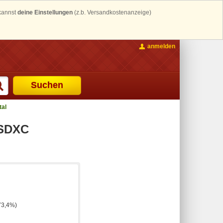
 kannst
deine Einstellungen
(z.b. Versandkostenanzeige)
anmelden
Suchen
tal
oSDXC
73,4%)