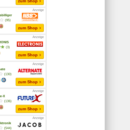
zum Shop
billiger
(95)
zum Shop
RONIS
(3)
zum Shop
nate
(130)
zum Shop
e-X
(136)
zum Shop
ktronik
(544)