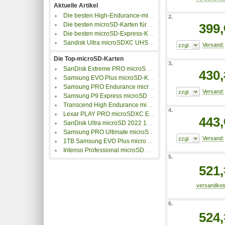
Aktuelle Artikel
Die besten High-Endurance-microSD-Karten
2.
Die besten microSD-Karten für Drohnen und Actioncams
399,
Die besten microSD-Express-Karten
Sandisk Ultra microSDXC UHS-I mit 200GB im Test
Die Top-microSD-Karten
3.
SanDisk Extreme PRO microSD UHS-I 2022
430,
Samsung EVO Plus microSD-Karte
Samsung PRO Endurance microSD-Karten
Samsung P9 Express microSD UHS-I
Transcend High Endurance microSDXC/SDHC 350V
4.
Lexar PLAY PRO microSDXC Express Card
443,
SanDisk Ultra microSD 2022 150MB/s
Samsung PRO Ultimate microSD-Speicherkarte
1TB Samsung EVO Plus microSD UHS-I U3 A2 V30
Intenso Professional microSD Class U3 UHS-I
5.
521,
6.
524,