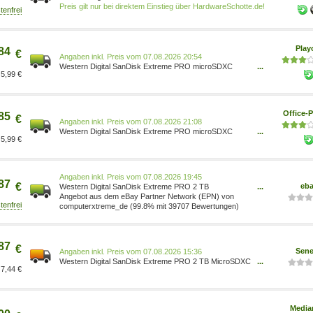
Speicherkarte (SD-Adapter inbegriffen) - 2 TB - A2 /
Preis gilt nur bei direktem Einstieg über HardwareSchotte.de!
Video Class V30 / UHS-I U3 - microSDXC UHS-I
(SDSQXCD-2T00-GN6MA)
Pla
84
€
Preis vom 07.08.2026 20:54
Western Digital SanDisk Extreme PRO microSDXC
...
5,99 €
Speicherkarte 2 TB mit SD-Adapter SDSQXCD-2T00-
GN6MA
Office-P
85
€
Preis vom 07.08.2026 21:08
Western Digital SanDisk Extreme PRO microSDXC
...
5,99 €
Speicherkarte 2 TB mit SD-Adapter SDSQXCD-2T00-
GN6MA
Preis vom 07.08.2026 19:45
87
€
eb
Western Digital SanDisk Extreme PRO 2 TB
...
microSDXC, Speicherkarte UHS-I U3, Class 10, V30, A2
Angebot aus dem eBay Partner Network (EPN) von
SDSQXCD-2T00-GN6MA
computerxtreme_de (99.8% mit 39707 Bewertungen)
87
€
Sene
Preis vom 07.08.2026 15:36
Western Digital SanDisk Extreme PRO 2 TB MicroSDXC
...
7,44 €
UHS-I Klasse 10 SDSQXCD-2T00-GN6MA
0619659209032
Media