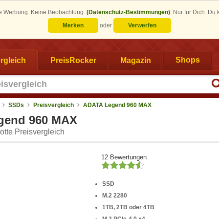
eine Werbung. Keine Beobachtung.
(Datenschutz-Bestimmungen)
.
Nur für Dich. Du
Merken
oder
Verwerfen
rgleich
PreisRocker
Magazin
Shops
SSDs
Preisvergleich
ADATA Legend 960 MAX
gend 960 MAX
tte Preisvergleich
12 Bewertungen
SSD
M.2 2280
1TB, 2TB oder 4TB