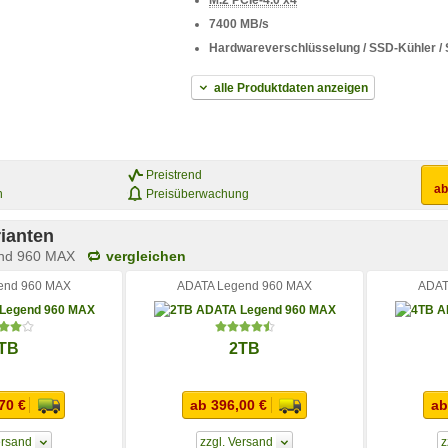
M.2 PCIe-4.0 x4
7400 MB/s
Hardwareverschlüsselung / SSD-Kühler 
alle Produktdaten anzeigen
Preistrend
a
n
Preisüberwachung
ianten
nd 960 MAX
vergleichen
end 960 MAX
ADATA Legend 960 MAX
ADAT
TB
2TB
70 €
ab 396,00 €
ab
ersand
zzgl. Versand
z