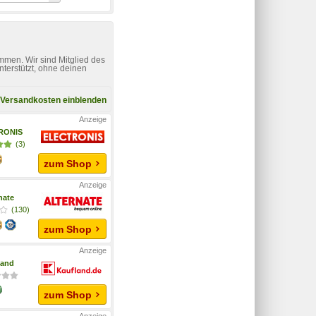
mmen. Wir sind Mitglied des
nterstützt, ohne deinen
Versandkosten einblenden
RONIS
(3)
zum Shop
nate
(130)
zum Shop
land
zum Shop