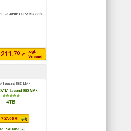
/ SLC-Cache / DRAM-Cache
zzgl.
211,
70
€
b
Versand
A Legend 960 MAX
4TB
 757,00 €
zgl. Versand