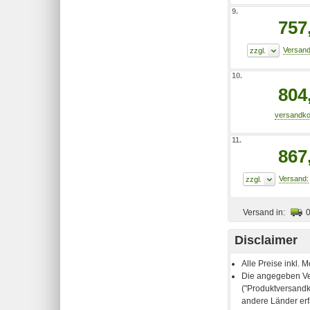
9.
757
10.
804
11.
867
Versand in:
Disclaimer