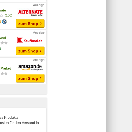
nate
(130)
zum Shop
land
zum Shop
Market
zum Shop