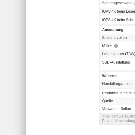
Schreibgeschwindig
IOPS 4K beim Les
IOPS 4K beim Schr
Ausstattung
Speicherzellen
MTBF
Lebensdauer (TBW
SSD-Ausstattung
Weiteres
Herstellergarantie
Produktseite beim H
Quelle
Verwandte Seiten
© by HardwareSchott
Private Verwendung 