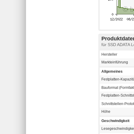
Produktdaten
für SSD ADATA 
Hersteller
Markteinführung
Allgemeines
Festplatten-Kapazit
Bauformat (Formfakt
Festplatten-Schnitts
Schnittstellen-Proto
Höhe
Geschwindigkeit
Lesegeschwindigke