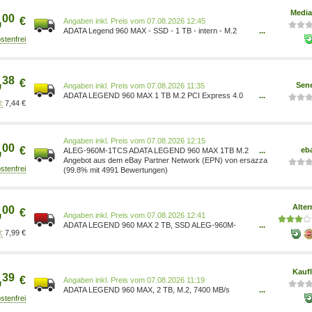
,
Media
00
€
Preis vom 07.08.2026 12:45
ADATA Legend 960 MAX - SSD - 1 TB - intern - M.2
...
2280 - PCIe 4.0 x4 (NVMe) 4711085938855
,
38
€
Sene
Preis vom 07.08.2026 11:35
ADATA LEGEND 960 MAX 1 TB M.2 PCI Express 4.0
...
7,44 €
NVMe 3D ALEG-960M-1TCS 4711085938855
Preis vom 07.08.2026 12:15
,
00
€
eb
ALEG-960M-1TCS ADATA LEGEND 960 MAX 1TB M.2
...
7400 MB/s ~D~
Angebot aus dem eBay Partner Network (EPN) von ersazza
(99.8% mit 4991 Bewertungen)
,
Alter
00
€
Preis vom 07.08.2026 12:41
ADATA LEGEND 960 MAX 2 TB, SSD ALEG-960M-
...
7,99 €
2TCS dunkelgrau/gold, PCIe 4.0 x4, NVMe 1.4, M.2
2280 Datentransferrate: Lesen: 7.400 MB/s, Schreiben:
6.800 MB/s IOPS: Lesen: 750.000, Schreiben: 630.000
1885832
,
Kauf
39
€
Preis vom 07.08.2026 11:19
ADATA LEGEND 960 MAX, 2 TB, M.2, 7400 MB/s
...
ALEG-960M-2TCS