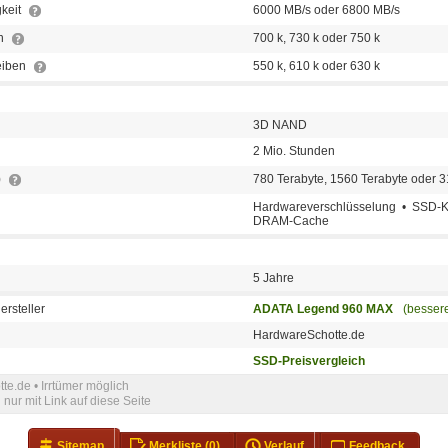
keit
6000 MB/s oder 6800 MB/s
en
700 k, 730 k oder 750 k
eiben
550 k, 610 k oder 630 k
3D NAND
2 Mio. Stunden
)
780 Terabyte, 1560 Terabyte oder 
Hardwareverschlüsselung • SSD-
DRAM-Cache
5 Jahre
ersteller
ADATA Legend 960 MAX
(besser
HardwareSchotte.de
SSD-Preisvergleich
e.de • Irrtümer möglich
nur mit Link auf diese Seite
Sitemap
Merkliste
(0)
Verlauf
Feedback