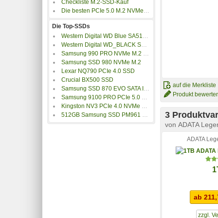
Checkliste M.2-SSD-Kauf
Die besten PCIe 5.0 M.2 NVMe SSDs
Die Top-SSDs
Western Digital WD Blue SA510 SATA SSD M.2 2280
Western Digital WD_BLACK SN7100 NVMe SSD
Samsung 990 PRO NVMe M.2 SSD
Samsung SSD 980 NVMe M.2
Lexar NQ790 PCIe 4.0 SSD
Crucial BX500 SSD
auf die Merkliste
Samsung SSD 870 EVO SATA III 2.5 Zoll
Produkt bewerte
Samsung 9100 PRO PCIe 5.0 NVMe M.2 SSD
Kingston NV3 PCIe 4.0 NVMe SSD
3 Produktvar
512GB Samsung SSD PM961 M.2
von
ADATA Lege
ADATA Leg
1
ab 211,
zzgl. V