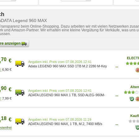
ch
 ADATA Legend 960 MAX
 Transparenz beim Online-Shopping. Dazu arbeiten wir mit vielen Netzwerken zusa
k und Amazon-Partner. Wir erhalten eine kleine Vergütung für Verkäufe, was uns u
lussen.
bare anzeigen
,
ELECT
70
€
Preis vom 07.08.2026 12:41
Adata LEGEND 960 MAX SSD 1TB M.2 2280 M-Key
...
6,90 €
PCIe 4.0 x4 mit Kühlkörper - ALEG-960M-1TCS
,
Alter
90
€
Preis vom 07.08.2026 12:41
ADATA LEGEND 960 MAX 1 TB, SSD ALEG-960M-
...
7,99 €
1TCS dunkelgrau/gold, PCIe 4.0 x4, NVMe 1.4, M.2
2280 Datentransferrate: Lesen: 7.400 MB/s, Schreiben:
6.000 MB/s IOPS: Lesen: 730.000, Schreiben: 610.000
1885831
,
Kauf
18
€
Preis vom 07.08.2026 11:19
ADATA LEGEND 960 MAX, 1 TB, M.2, 7400 MB/s
...
ALEG-960M-1TCS