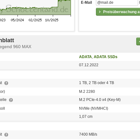
E-Mail
Preisüberwachung ak
blatt
Legend 960 MAX
ADATA
,
ADATA SSDs
07.12.2022
ät
1 TB, 2 TB oder 4 TB
or)
M.2 2280
telle
M.2 PCIe-4.0 x4 (Key-M)
koll
NVMe (NVMHCI)
1,07 cm
it
7400 MB/s