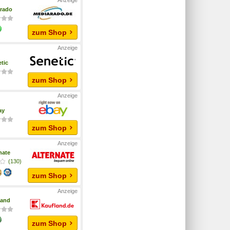
rado
zum Shop
tic
zum Shop
ay
zum Shop
nate
(130)
zum Shop
land
zum Shop