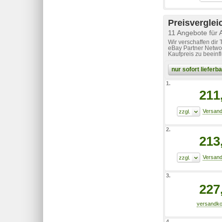
Preisverglei
11 Angebote für
Wir verschaffen dir
eBay Partner Networ
Kaufpreis zu beeinf
nur sofort liefer
1.
211
2.
213
3.
227
4.