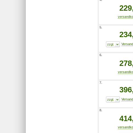
229
5.
234
6.
278
7.
396
8.
414