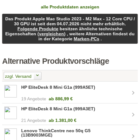
alle Produktdaten anzeigen
Das Produkt Apple Mac Studio 2023 - M2 Max - 12 Core CPU /
30 GPU ist seit dem 04.07.2026 nicht mehr erhältlich.
Folgende Produkte
besitzen ähnliche technische
Eigenschaften (
vergleichen
) , weitere Alternativen findest du
in der Kategorie
Marken-PCs
.
Alternative Produktvorschläge
zzgl. Versand
HP EliteDesk 8 Mini G1a (999A5ET)
19 Angebote
ab
886,99 €
HP EliteDesk 8 Mini G1a (999A3ET)
21 Angebote
ab
1.381,00 €
Lenovo ThinkCentre neo 50q G5
(13B9003MGE)