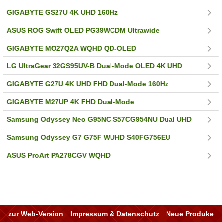
GIGABYTE GS27U 4K UHD 160Hz
ASUS ROG Swift OLED PG39WCDM Ultrawide
GIGABYTE MO27Q2A WQHD QD-OLED
LG UltraGear 32GS95UV-B Dual-Mode OLED 4K UHD
GIGABYTE G27U 4K UHD FHD Dual-Mode 160Hz
GIGABYTE M27UP 4K FHD Dual-Mode
Samsung Odyssey Neo G95NC S57CG954NU Dual UHD
Samsung Odyssey G7 G75F WUHD S40FG756EU
ASUS ProArt PA278CGV WQHD
zur Web-Version
Impressum & Datenschutz
Neue Produke