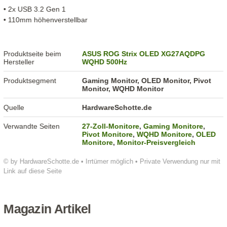
• 2x USB 3.2 Gen 1
• 110mm höhenverstellbar
Produktseite beim
ASUS ROG Strix OLED XG27AQDPG
Hersteller
WQHD 500Hz
Produktsegment
Gaming Monitor, OLED Monitor, Pivot
Monitor, WQHD Monitor
Quelle
HardwareSchotte.de
Verwandte Seiten
27-Zoll-Monitore
,
Gaming Monitore
,
Pivot Monitore
,
WQHD Monitore
,
OLED
Monitore
,
Monitor-Preisvergleich
© by HardwareSchotte.de • Irrtümer möglich • Private Verwendung nur mit
Link auf diese Seite
Magazin Artikel