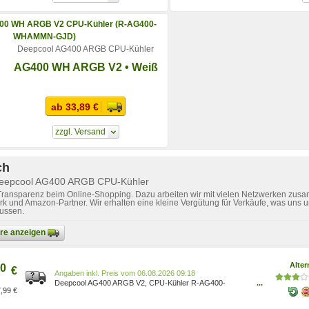
Deepcool AG400 ARGB CPU-Kühler
AG400 WH ARGB V2 • Weiß
ab 33,89 €
zzgl. Versand
ch
Deepcool AG400 ARGB CPU-Kühler
 Transparenz beim Online-Shopping. Dazu arbeiten wir mit vielen Netzwerken zusa
k und Amazon-Partner. Wir erhalten eine kleine Vergütung für Verkäufe, was uns u
lussen.
bare anzeigen
Alter
0
€
Preis vom 06.08.2026 09:18
Deepcool AG400 ARGB V2, CPU-Kühler R-AG400-
...
,99 €
BKAMMN-GJD schwarz, 120 mm Art: CPU-Kühler mit
Lüfter Lautstärke: 31,6 dB 100130037