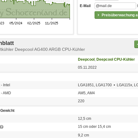
E-Mail
Preisüberwachung ak
blatt
uftkühler Deepcool AG400 ARGB CPU-Kühler
Deepcool
,
Deepcool CPU-Kühler
05.11.2022
- Intel
LGA1851, LGA1700 • LGA115x, L
t - AMD
AM5, AM4
220
Gewicht
12,5 cm
15 cm oder 15,4 cm
9,2 cm