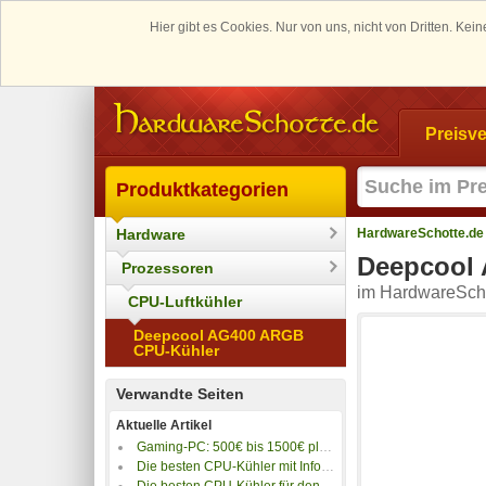
Hier gibt es Cookies. Nur von uns, nicht von Dritten. K
Preisve
Produktkategorien
Hardware
HardwareSchotte.de
Deepcool
Prozessoren
im HardwareScho
CPU-Luftkühler
Deepcool AG400 ARGB
CPU-Kühler
Verwandte Seiten
Aktuelle Artikel
Gaming-PC: 500€ bis 1500€ plus 4K-Gaming PC
Die besten CPU-Kühler mit Info-Display
Die besten CPU-Kühler für den AMD-Sockel sTR5