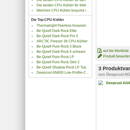
Die besten CPU-Kühler für Intel Sockel 1851
Welchen CPU-Kühler brauche ich?
Die Top-CPU-Kühler
Thermalright Peerless Assassin 120 SE
Be-Quiet! Dark Rock Elite
Be-Quiet! Dark Rock Pro 5
ARCTIC Freezer 36 CPU-Kühler
Be-Quiet! Pure Rock 3 Black
auf die Merkliste
Be-Quiet! Dark Rock 5 schwarz
Produkt bewerte
Be-Quiet! Pure Rock LP
Be-Quiet! Pure Rock Slim 2
Be-Quiet! Shadow Rock LP TopFlow
3 Produktvar
Deepcool AN600 Low-Profile-CPU-Kühler
von
Deepcool A