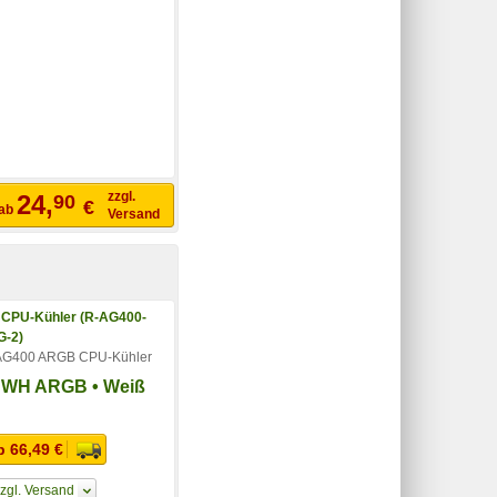
zzgl.
24,
90
€
ab
Versand
AG400 ARGB CPU-Kühler
 WH ARGB • Weiß
b 66,49 €
zgl. Versand