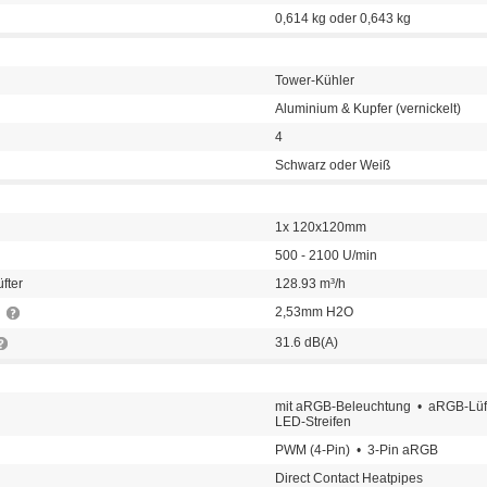
0,614 kg oder 0,643 kg
Tower-Kühler
Aluminium & Kupfer (vernickelt)
4
Schwarz oder Weiß
1x 120x120mm
500 - 2100 U/min
fter
128.93 m³/h
r
2,53mm H2O
31.6 dB(A)
mit aRGB-Beleuchtung • aRGB-Lüfte
LED-Streifen
PWM (4-Pin) • 3-Pin aRGB
Direct Contact Heatpipes