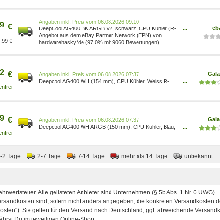
Preis vom 06.08.2026 09:10
9
€
eb
DeepCool AG400 BK ARGB V2, schwarz, CPU Kühler (R-
...
AG400-BKAMMN-GJD)
Angebot aus dem eBay Partner Network (EPN) von
,99 €
hardwarehasky*de (97.0% mit 9060 Bewertungen)
2
€
Gala
Preis vom 06.08.2026 07:37
Deepcool AG400 WH (154 mm), CPU Kühler, Weiss R-
...
AG400-WHAMMN-GJD
9
€
Gala
Preis vom 06.08.2026 07:37
Deepcool AG400 WH ARGB (150 mm), CPU Kühler, Blau,
...
Rot, Grün, Gelb, Weiss R-AG400-WHANMC-G-2
0-2 Tage
2-7 Tage
7-14 Tage
mehr als 14 Tage
unbekannt