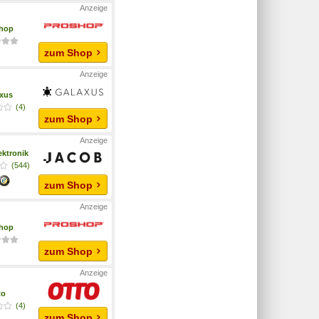
hop
zum Shop
xus
(4)
zum Shop
ektronik
(544)
zum Shop
hop
zum Shop
to
(4)
zum Shop