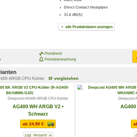
AM5, AM4
Direct Contact Heatpipes
31.6 dB(A)
alle Produktdaten anzeigen
Preistrend
n
Preisüberwachung
ianten
G400 ARGB CPU-Kühler
vergleichen
Deepcool AG400 ARGB CPU-Kühler
Deepcool 
AG400 WH ARGB V2 •
AG400
Schwarz
ab 24,90 €
a
zzgl. Versand
z