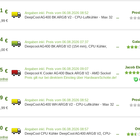
1
€
Pros
Preis vom 06.08.2026 08:52
DeepCool AG400 BK ARGB V2 - CPU-Luftkühler - Max 32
...
,99 €
dBA 6933412729310
4
€
Gala
Preis vom 06.08.2026 07:37
Deepcool AG400 BK ARGB V2 (154 mm), CPU Kühler,
...
,00 €
Schwarz R-AG400-BKAMMN-GJD
Jacob El
Preis vom 06.08.2026 09:07
5
€
Deepcool K Cooler AG400 Black ARGB V2 - AMD Sockel
...
AM4 (Ryzen) - AMD Sockel AM5 (Ryzen Zen4) (R-
Preis gilt nur bei direktem Einstieg über HardwareSchotte.de!
AG400-BKAMMN-GJD)
9
€
Pros
Preis vom 06.08.2026 08:52
DeepCool AG400 WH ARGB V2 - CPU-Luftkühler - Max 32
...
,99 €
dBA 6933412729327
0
€
Ot
Preis vom 06.08.2026 08:57
DeepCool CPU Kühler DeepCool AG400 ARGB V2, CPU-
...
Kühler 6933412729310