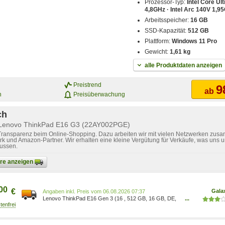
Prozessor-Typ:
Intel Core Ult
4,8GHz · Intel Arc 140V 1,9
Arbeitsspeicher:
16 GB
SSD-Kapazität:
512 GB
Plattform:
Windows 11 Pro
Gewicht:
1,61 kg
alle Produktdaten anzeigen
Preistrend
9
ab
n
Preisüberwachung
ch
 Lenovo ThinkPad E16 G3 (22AY002PGE)
 Transparenz beim Online-Shopping. Dazu arbeiten wir mit vielen Netzwerken zusa
k und Amazon-Partner. Wir erhalten eine kleine Vergütung für Verkäufe, was uns u
lussen.
bare anzeigen
00
€
Gala
Preis vom 06.08.2026 07:37
Lenovo ThinkPad E16 Gen 3 (16 , 512 GB, 16 GB, DE,
...
Intel Core Ultra 7 256V), Notebook, Schwarz
22AY002PGE