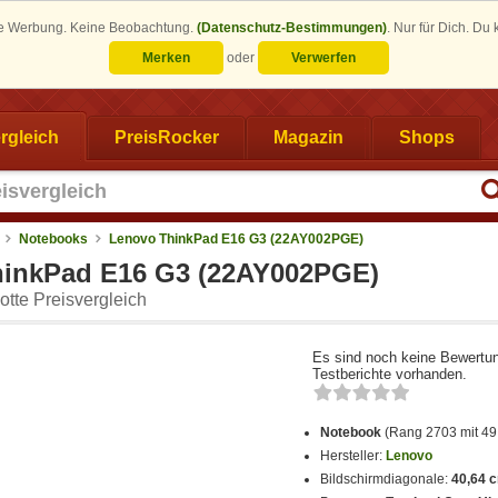
eine Werbung. Keine Beobachtung.
(Datenschutz-Bestimmungen)
.
Nur für Dich. Du
Merken
oder
Verwerfen
rgleich
PreisRocker
Magazin
Shops
Notebooks
Lenovo ThinkPad E16 G3 (22AY002PGE)
inkPad E16 G3 (22AY002PGE)
tte Preisvergleich
Es sind noch keine Bewertu
Testberichte vorhanden.
Notebook
(Rang 2703 mit 49
Hersteller:
Lenovo
Bildschirmdiagonale:
40,64 c