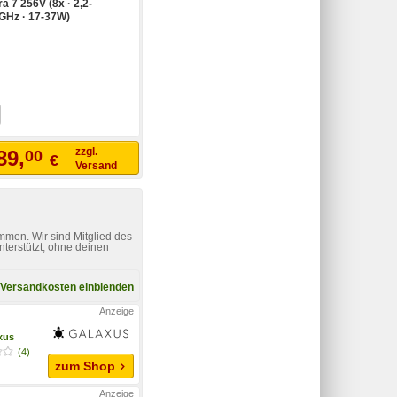
ra 7 256V (8x · 2,2-
5GHz · 17-37W)
zzgl.
89,
00
€
Versand
mmen. Wir sind Mitglied des
nterstützt, ohne deinen
Versandkosten einblenden
xus
(4)
zum Shop