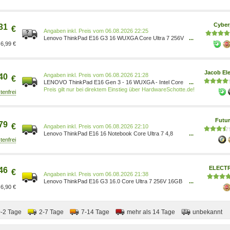
Cyber
31
€
Preis vom 06.08.2026 22:25
Lenovo ThinkPad E16 G3 16 WUXGA Core Ultra 7 256V
...
6,99 €
16GB/512GB SSD Win11 Pro 22AY002PGE
Jacob Ele
Preis vom 06.08.2026 21:28
40
€
LENOVO ThinkPad E16 Gen 3 - 16 WUXGA - Intel Core
...
Ultra 7 256V - 16GB - 512GB - W11P - DE 22AY002PGE
Preis gilt nur bei direktem Einstieg über HardwareSchotte.de!
Futur
79
€
Preis vom 06.08.2026 22:10
Lenovo ThinkPad E16 16 Notebook Core Ultra 7 4,8
...
GHz 40,64 cm 512 GB 16 WLAN Windows 11
Professional (22AY002PGE)
ELECT
46
€
Preis vom 06.08.2026 21:38
Lenovo ThinkPad E16 G3 16.0 Core Ultra 7 256V 16GB
...
6,90 €
RAM 512GB SSD Win11Pro - 22AY002PGE Black
0-2 Tage
2-7 Tage
7-14 Tage
mehr als 14 Tage
unbekannt