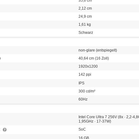
35,6 cm
2,12 cm
24,9 cm
1,61 kg
Schwarz
non-glare (entspiegelt)
e
40,64 cm (16 Zoll)
1920x1200
142 ppi
IPS
300 cd/m²
60Hz
Intel Core Ultra 7 256V (8x · 2,2-4,
1,95GHz · 17-37W)
z
SoC
16 GB