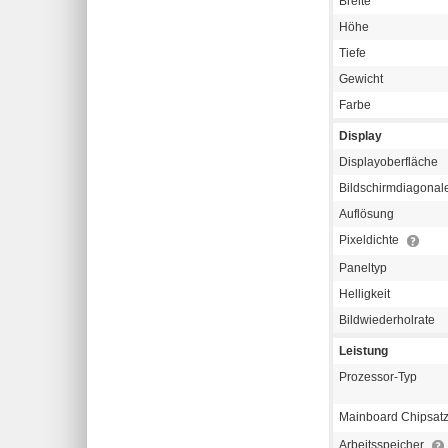
Breite
Höhe
Tiefe
Gewicht
Farbe
Display
Displayoberfläche
Bildschirmdiagonal
Auflösung
Pixeldichte
Paneltyp
Helligkeit
Bildwiederholrate
Leistung
Prozessor-Typ
Mainboard Chipsat
Arbeitsspeicher