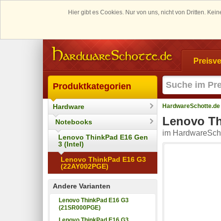
Hier gibt es Cookies. Nur von uns, nicht von Dritten. K
Preisve
Produktkategorien
Hardware
HardwareSchotte.de
Lenovo Th
Notebooks
im HardwareScho
Lenovo ThinkPad E16 Gen
3 (Intel)
Lenovo ThinkPad E16 G3
(22AY002PGE)
Andere Varianten
Lenovo ThinkPad E16 G3
(21SR000PGE)
Lenovo ThinkPad E16 G3