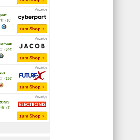
port
(18)
zum Shop
ktronik
(544)
zum Shop
e-X
(136)
zum Shop
RONIS
(3)
zum Shop