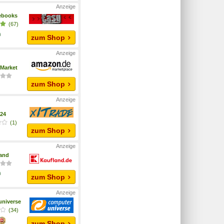
ebooks
(67)
zum Shop
Market
zum Shop
a24
(1)
zum Shop
and
zum Shop
niverse
(34)
zum Shop