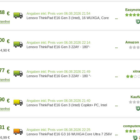
22AY002PGE
Easynot
48
€
Preis vom 06.08.2026 21:54
Lenovo ThinkPad E16 Gen 3 (Intel), 16 WUXGA, Core
...
Ultra 7 256V, 16GB RAM, 512GB SSD, Win11 Pro
22AY002PGE
00
€
Amazon 
Preis vom 06.08.2026 22:14
Lenovo ThinkPad E16 Gen 3 22AY - 180°-
...
4,90 €
Scharnierdesign - Intel Core Ultra 7 256V - Win 11 Pro -
Intel Arc Graphics 140V - 16 GB RAM - 512 GB SSD
TCG Opal Encryption 2, NVMe - 40.6 cm (16 )
22AY002PGE 0199274286101 Computer &
Zubehör/Computer & Zubehör
77
€
xitr
Preis vom 06.08.2026 21:49
Lenovo ThinkPad E16 Gen 3 22AY - 180 °-
...
Scharnierdesign - Intel Core Ultra 7 256V - Win 11 Pro -
Intel Arc Graphics 140V - 16 GB RAM - 512 GB SSD
TCG Opal Encryption 2, NVMe - 40.6 cm (16 )
22AY002PGE
Kaufl
90
€
Preis vom 06.08.2026 21:40
Lenovo ThinkPad E16 Gen 3 (Intel) Copilot+ PC, Intel
...
Core Ultra 7, 40,6 cm (16 ), 1920 x 1200 Pixel, 16 GB,
512 GB, Windows 11 Pro 22AY002PGE
computeru
31
€
Preis vom 06.08.2026 22:25
Lenovo ThinkPad E16 G3 16 WUXGA Core Ultra 7 256V
...
6,99 €
16GB/512GB SSD Win11 Pro 22AY002PGE