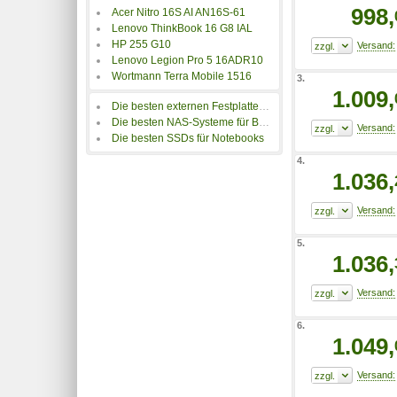
998,
Acer Nitro 16S AI AN16S-61
Lenovo ThinkBook 16 G8 IAL
HP 255 G10
Lenovo Legion Pro 5 16ADR10
Wortmann Terra Mobile 1516
3.
1.009,
Die besten externen Festplatten für Notebooks
Die besten NAS-Systeme für Backups
Die besten SSDs für Notebooks
4.
1.036,
5.
1.036,
6.
1.049,