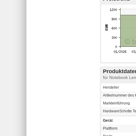
Produktdaten
für Notebook L
Hersteller
Artikelnummer des H
Markteinführung
HardwareSchotte T
Gerät
Plattform