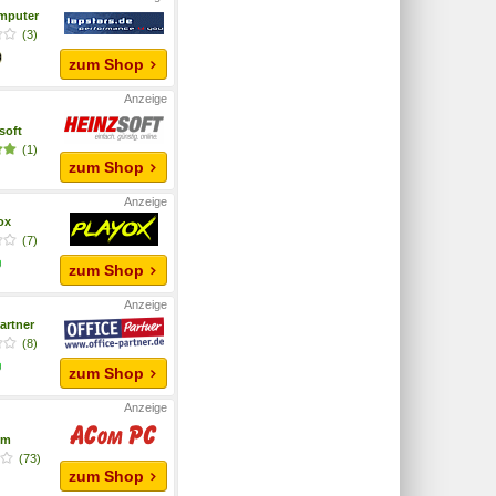
mputer
(3)
zum Shop
soft
(1)
zum Shop
yox
(7)
zum Shop
artner
(8)
zum Shop
om
(73)
zum Shop