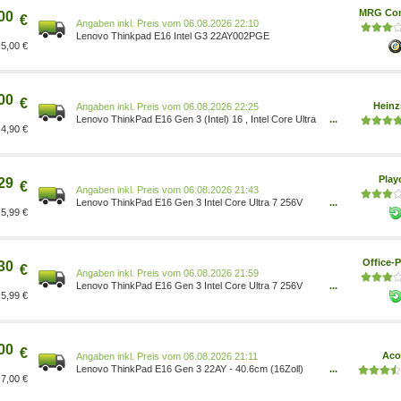
MRG Co
00
€
Preis vom 06.08.2026 22:10
Lenovo Thinkpad E16 Intel G3 22AY002PGE
5,00 €
00
€
Heinz
Preis vom 06.08.2026 22:25
Lenovo ThinkPad E16 Gen 3 (Intel) 16 , Intel Core Ultra
...
4,90 €
7 256V, 16 GB RAM, 512 GB SSD, Windows 11 Pro
22AY002PGE
Pla
29
€
Preis vom 06.08.2026 21:43
Lenovo ThinkPad E16 Gen 3 Intel Core Ultra 7 256V
...
5,99 €
Notebook 40,6 cm (16 ) 22AY002PGE
Office-P
30
€
Preis vom 06.08.2026 21:59
Lenovo ThinkPad E16 Gen 3 Intel Core Ultra 7 256V
...
5,99 €
Notebook 40,6 cm (16 ) 22AY002PGE
00
€
Ac
Preis vom 06.08.2026 21:11
Lenovo ThinkPad E16 Gen 3 22AY - 40.6cm (16Zoll)
...
7,00 €
WUXGA/IPS - Intel Core Ultra 7 256V/8 Kerne - Intel Arc
Graphics - 16 GB RAM - 512 GB SSD - Win 11 Pro