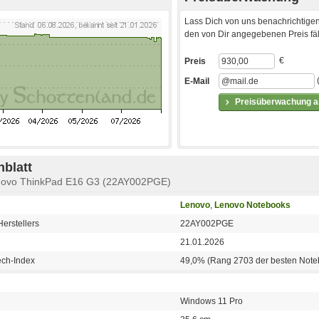
Lass Dich von uns benachrichtigen
den von Dir angegebenen Preis fäll
€
Preis
E-Mail
Preisüberwachung ak
blatt
enovo ThinkPad E16 G3 (22AY002PGE)
Lenovo
,
Lenovo Notebooks
erstellers
22AY002PGE
21.01.2026
ech-Index
49,0% (Rang 2703 der besten Note
Windows 11 Pro