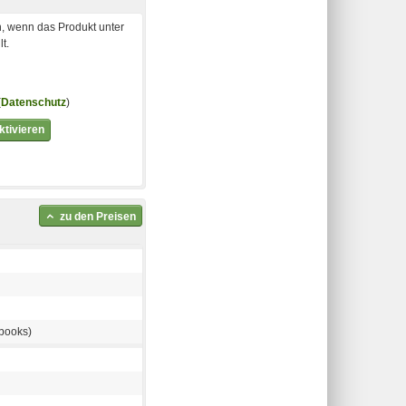
, wenn das Produkt unter
t.
(
Datenschutz
)
tivieren
zu den Preisen
books)