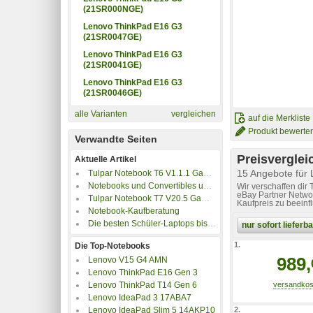
(21SR000NGE)
Lenovo ThinkPad E16 G3
(21SR0047GE)
Lenovo ThinkPad E16 G3
(21SR0041GE)
Lenovo ThinkPad E16 G3
(21SR0046GE)
alle Varianten
vergleichen
auf die Merkliste
Produkt bewerte
Verwandte Seiten
Preisverglei
Aktuelle Artikel
15 Angebote für
Tulpar Notebook T6 V1.1.1 Gaming Laptop im Test
Notebooks und Convertibles unter 500 Euro
Wir verschaffen dir
eBay Partner Networ
Tulpar Notebook T7 V20.5 Gaming Laptop im Test
Kaufpreis zu beeinf
Notebook-Kaufberatung
Die besten Schüler-Laptops bis 350 Euro
nur sofort liefer
1.
Die Top-Notebooks
989,
Lenovo V15 G4 AMN
Lenovo ThinkPad E16 Gen 3
Lenovo ThinkPad T14 Gen 6
Lenovo IdeaPad 3 17ABA7
2.
Lenovo IdeaPad Slim 5 14AKP10