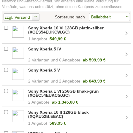
Network und Amazon-Partner. Wir erhalten eine kleine Vergütung für
Verkäufe, was uns unterstützt, ohne deinen Kaufpreis zu beeinflussen.
Sortierung nach
zzgl. Versand
Sony Xperia 10 VI 128GB platin-silber
(XQES54EUKCW.GC)
1 Angebot
549,99 €
Sony Xperia 5 IV
2
6 Angebote
ab
599,99 €
Sony Xperia 5 V
2
2 Angebote
ab
849,99 €
Sony Xperia 1 VI 256GB khaki-grün
(XQEC54EUKCG.GC)
2 Angebote
ab
1.345,00 €
Sony Xperia 10 II 128GB black
(XQAU52B.EEAC)
1 Angebot
569,95 €