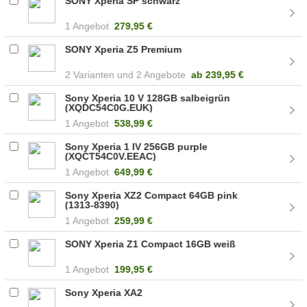
SONY Xperia SP schwarz
1 Angebot
279,95 €
SONY Xperia Z5 Premium
2
2 Angebote
ab
239,95 €
Sony Xperia 10 V 128GB salbeigrün
(XQDC54C0G.EUK)
1 Angebot
538,99 €
Sony Xperia 1 IV 256GB purple
(XQCT54C0V.EEAC)
1 Angebot
649,99 €
Sony Xperia XZ2 Compact 64GB pink
(1313-8390)
1 Angebot
259,99 €
SONY Xperia Z1 Compact 16GB weiß
1 Angebot
199,95 €
Sony Xperia XA2