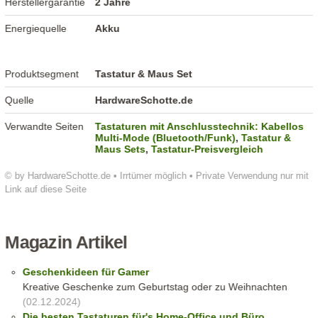
Herstellergarantie
2 Jahre
Energiequelle
Akku
Produktsegment
Tastatur & Maus Set
Quelle
HardwareSchotte.de
Verwandte Seiten
Tastaturen mit Anschlusstechnik: Kabellos
Multi-Mode (Bluetooth/Funk)
,
Tastatur &
Maus Sets
,
Tastatur-Preisvergleich
© by HardwareSchotte.de • Irrtümer möglich • Private Verwendung nur mit
Link auf diese Seite
Magazin Artikel
Geschenkideen für Gamer
Kreative Geschenke zum Geburtstag oder zu Weihnachten
(02.12.2024)
Die besten Tastaturen für's Home-Office und Büro