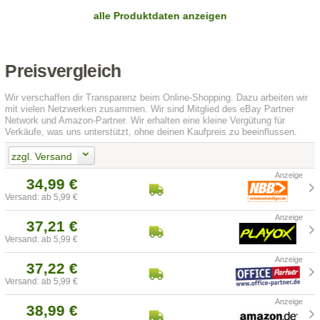
alle Produktdaten anzeigen
Preisvergleich
Wir verschaffen dir Transparenz beim Online-Shopping. Dazu arbeiten wir
mit vielen Netzwerken zusammen. Wir sind Mitglied des eBay Partner
Network und Amazon-Partner. Wir erhalten eine kleine Vergütung für
Verkäufe, was uns unterstützt, ohne deinen Kaufpreis zu beeinflussen.
zzgl. Versand
34,99 €
Versand: ab 5,99 €
37,21 €
Versand: ab 5,99 €
37,22 €
Versand: ab 5,99 €
38,99 €