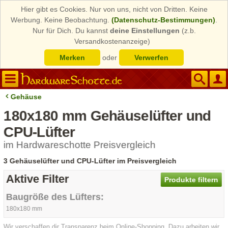
Hier gibt es Cookies. Nur von uns, nicht von Dritten. Keine
Werbung. Keine Beobachtung.
(Datenschutz-Bestimmungen)
.
Nur für Dich. Du kannst
deine Einstellungen
(z.b.
Versandkostenanzeige)
Merken
oder
Verwerfen
Gehäuse
180x180 mm Gehäuselüfter und
CPU-Lüfter
im Hardwareschotte Preisvergleich
3 Gehäuselüfter und CPU-Lüfter im Preisvergleich
Aktive Filter
Produkte filtern
Baugröße des Lüfters:
180x180 mm
Wir verschaffen dir Transparenz beim Online-Shopping. Dazu arbeiten wir