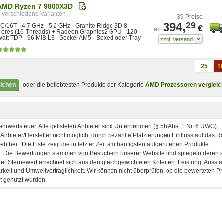
AMD Ryzen 7 9800X3D
2
39 Preise
394,
29
C/16T - 4,7 GHz - 5,2 GHz - Granite Ridge 3D 8-
€
ab
Cores (16-Threads) + Radeon Graphics2 GPU - 120
att TDP - 96 MiB L3 - Sockel AM5 - Boxed oder Tray
25
1
eichen
oder die beliebtesten Produkte der Kategorie
AMD Prozessoren vergleic