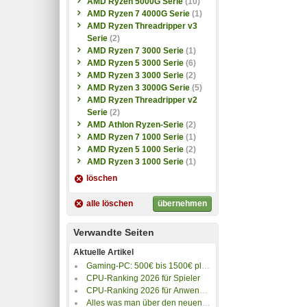
AMD Ryzen 5000G Serie
(10)
4,7-5,2GHz · Radeon2 2,2GHz
AMD Ryzen 7 4000G Serie
(1)
· 120W)
(2)
AMD Ryzen Threadripper v3
AMD Ryzen 7 9700X (8/16 ·
Serie
(2)
3,8-5,5GHz · Radeon2 2,2GHz
AMD Ryzen 7 3000 Serie
(1)
· 65W)
(2)
AMD Ryzen 5 3000 Serie
(6)
AMD Ryzen 5 9600X (6/12 ·
AMD Ryzen 3 3000 Serie
(2)
3,9-5,4GHz · Radeon2 2,2GHz
AMD Ryzen 3 3000G Serie
(5)
· 65W)
(2)
AMD Ryzen Threadripper v2
AMD Ryzen 5 9600 (6/12 · 3,8-
Serie
(2)
5,2GHz · Radeon2 2,2GHz ·
AMD Athlon Ryzen-Serie
(2)
65W)
(1)
AMD Ryzen 7 1000 Serie
(1)
AMD Ryzen 5 9500F (6/12 ·
AMD Ryzen 5 1000 Serie
(2)
3,8-5,0GHz · 32MB · 65W)
(1)
AMD Ryzen 3 1000 Serie
(1)
löschen
alle löschen
übernehmen
Verwandte Seiten
Aktuelle Artikel
Gaming-PC: 500€ bis 1500€ plus 4K-Gaming PC
CPU-Ranking 2026 für Spieler
CPU-Ranking 2026 für Anwendungen
Alles was man über den neuen AM5-Sockel wissen muss