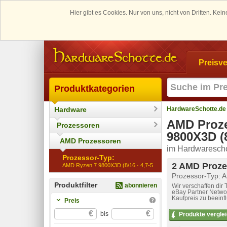
Hier gibt es Cookies. Nur von uns, nicht von Dritten. K
Preisve
Produktkategorien
Hardware
HardwareSchotte.de
AMD Proze
Prozessoren
9800X3D (8
AMD Prozessoren
im Hardwarescho
Prozessor-Typ:
2 AMD Proze
AMD Ryzen 7 9800X3D (8/16 · 4,7-5,2GHz · Radeon2 2,2GHz · 
Prozessor-Typ: 
Produktfilter
abonnieren
Wir verschaffen dir
eBay Partner Networ
Kaufpreis zu beeinf
Preis
€
€
bis
Produkte vergle