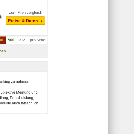
zum Preisvergleich
Preise & Daten
00
500
alle
pro Seite
hen