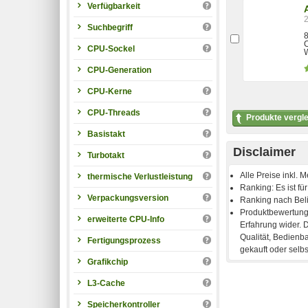
Verfügbarkeit
Suchbegriff
8
CPU-Sockel
W
CPU-Generation
CPU-Kerne
CPU-Threads
Produkte vergl
Basistakt
Disclaimer
Turbotakt
thermische Verlustleistung
Verpackungsversion
erweiterte CPU-Info
Fertigungsprozess
Grafikchip
L3-Cache
Speicherkontroller