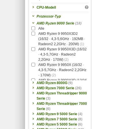
CPU-Modell
Prozessor-Typ
AMD Ryzen 9000 Serie
(18)
Alle
AMD Ryzen 9 9950X3D2
(16/32 · 4,3-5,6GHz · 192MB ·
Radeon2 2,2GHz · 200W)
(1)
AMD Ryzen 9 9950X3D (16/32
· 4,3-5,7GHz · Radeon2
2,2GHz · 170W)
(2)
AMD Ryzen 9 9950X (16/32 ·
4,3-5,7GHz · Radeon2 2,2GHz
· 170W)
(2)
AMD Ryzen 9 9900X3D (12/24
AMD Ryzen 8000G
(9)
· 4,4-5,5GHz · Radeon2
AMD Ryzen 7000 Serie
(26)
2,2GHz · 120W)
(1)
AMD Ryzen Threadripper 9000
AMD Ryzen 9 9900X (12/24 ·
Serie
(3)
4,4-5,6GHz · Radeon2 2,2GHz
AMD Ryzen Threadripper 7000
· 120W)
(2)
Serie
(6)
AMD Ryzen 7 9850X3D (8/16 ·
AMD Ryzen 9 5000 Serie
(4)
4,7-5,6GHz · Radeon2 2,2GHz
AMD Ryzen 7 5000 Serie
(8)
· 120W)
(2)
AMD Ryzen 5 5000 Serie
(6)
AMD Ryzen 7 9800X3D (8/16 ·