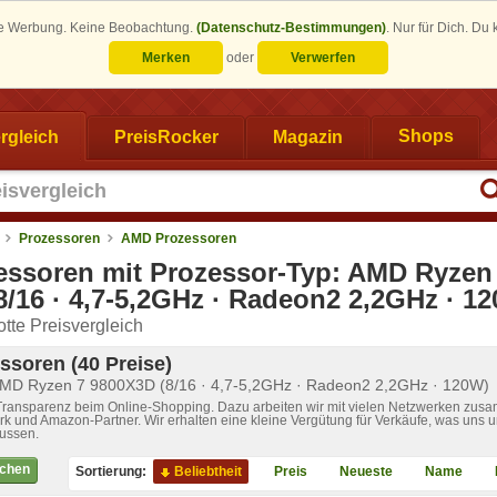
eine Werbung. Keine Beobachtung.
(Datenschutz-Bestimmungen)
.
Nur für Dich. Du
Merken
oder
Verwerfen
rgleich
PreisRocker
Magazin
Shops
Prozessoren
AMD Prozessoren
ssoren mit Prozessor-Typ: AMD Ryzen
/16 · 4,7-5,2GHz · Radeon2 2,2GHz · 1
tte Preisvergleich
ssoren (40 Preise)
120W)
AMD Ryzen 7 9800X3D (8/16 · 4,7-5,2GHz · Radeon2 2,2GHz · 120W)
 Transparenz beim Online-Shopping. Dazu arbeiten wir mit vielen Netzwerken zusa
k und Amazon-Partner. Wir erhalten eine kleine Vergütung für Verkäufe, was uns u
lussen.
ichen
Sortierung:
Beliebtheit
Preis
Neueste
Name