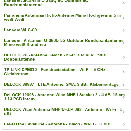
Lancom AirLancer O-360Q-5G Outdoor-5G-
Rundstrahlantenne
Panorama Antennas Richt-Antenne Mimo Hochgewinn 5 m
weiß Weiß
Lancom WLC-60
Lancom - AirLancer O-360D-5G Outdoor-Rundstrahlantenne
Mimo weiß Brandneu
DELOCK WL-Antenne Delock 2x I-PEX Mini RF 5dBi
Doppelantenne
TP-LINK CPE610 - Funkbasisstation - Wi-Fi - 5 GHz -
Gleichstrom
DELOCK 88987 - LTE Antenne, SMA, 3 dBi, Klebemontage
DeLOCK 12608 - Antenne Wlan MHF I Stecker 2 - 4 dBi 15 cm
1.13 PCB intern
DELOCK Wlan Antenna MHF/UF.LP-068 - Antenne - Wi-Fi - 1
dBi
Level One LevelOne - Antenne - Blech - Wi-Fi - 12 dBi