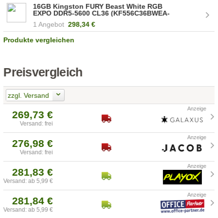
16GB Kingston FURY Beast White RGB
EXPO DDR5-5600 CL36 (KF556C36BWEA-
16)
1 Angebot
298,34 €
Produkte vergleichen
Preisvergleich
zzgl. Versand
269,73 €
Versand: frei
276,98 €
Versand: frei
281,83 €
Versand: ab 5,99 €
281,84 €
Versand: ab 5,99 €