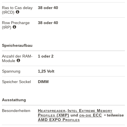
Ras to Cas delay
38 oder 40
(tRCD)
Row Precharge
38 oder 40
(tRP)
Speicheraufbau
Anzahl der RAM-
1 oder 2
Module
Spannung
1,25 Volt
Speicher Sockel
DIMM
Ausstattung
Besonderheiten
Heatspreader
,
Intel Extreme Memory
Profiles (XMP)
und
on-die ECC
• teilweise
AMD EXPO Profiles