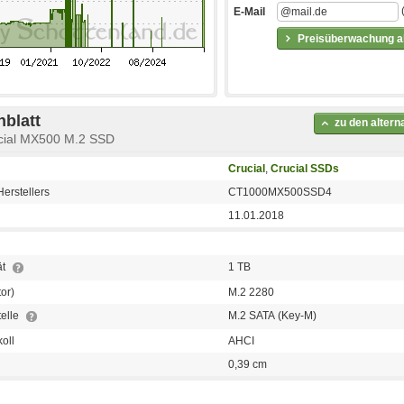
E-Mail
Preisüberwachung ak
blatt
zu den alter
cial MX500 M.2 SSD
Crucial
,
Crucial SSDs
erstellers
CT1000MX500SSD4
11.01.2018
ät
1 TB
or)
M.2 2280
telle
M.2 SATA (Key-M)
koll
AHCI
0,39 cm