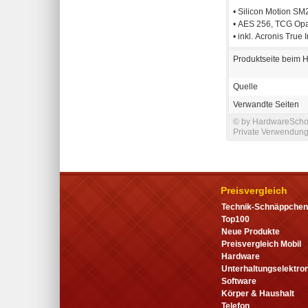
• Silicon Motion S
• AES 256, TCG Opa
• inkl. Acronis True
Produktseite beim H
Quelle
Verwandte Seiten
© by HardwareSchot
Private Verwendung 
Preisvergleich
Technik-Schnäppchen
Top100
Neue Produkte
Preisvergleich Mobil
Hardware
Unterhaltungselektron
Software
Körper & Haushalt
Telefon