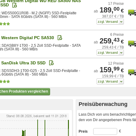
GB Western Digital WD RED SA500 NAS
17 Preise
 SSD
189,
00
€
ab
 WDS500G1R0B - M.2 (NGFF) SSD-Festplatte
387,07 € / TB
0mm - SATA 6Gbit/s (SATA III) - 560 MB/s
6 Preise
 Western Digital PC SA530
259,
43
€
ab
 SDASB8Y-1T00 - 2,5 Zoll SSD-Festplatte - SATA
259,43 € / TB
/s (SATA III) - 560 MB/s
 SanDisk Ultra 3D SSD
12 Preise
159,
99
€
 SDSSDH3-1T00-G25 - 2,5 Zoll SSD-Festplatte -
ab
6Gbit/s (SATA III) - 560 MB/s
159,99 € / TB
ichen Produkten vergleichen
Preisüberwachung
Lass Dich von uns benachrichtigen
den von Dir angegebenen Preis fäll
€
Preis