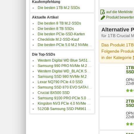
Kaufempfehlung
Die besten 1TB M.2 SSDs
auf die Merkliste
Aktuelle Artikel
Produkt bewerte
Die besten 8 TB M.2-SSDs
Die besten 8 TB SSDs
Alternative 
Die besten PCIe-SSD-Karten
für 1TB Crucial
Checkliste M.2-SSD-Kauf
Das Produkt 1TB 
Die besten PCIe 5.0 M.2 NVMe SSDs
Folgende Produkt
Die Top-SSDs
in der Kategorie
Western Digital WD Blue SA510 SATA SSD M.2 2280
Samsung 990 PRO NVMe M.2 SSD
1TB
Western Digital WD_BLACK SN7100 NVMe SSD
SS
Samsung SSD 980 NVMe M.2
OPN:
Lexar NQ790 PCIe 4.0 SSD
22x8
Samsung SSD 870 EVO SATA III 2.5 Zoll
Crucial BX500 SSD
Samsung 9100 PRO PCIe 5.0 NVMe M.2 SSD
2TB
Kingston NV3 PCIe 4.0 NVMe SSD
SS
512GB Samsung SSD PM961 M.2
OPN:
22x8