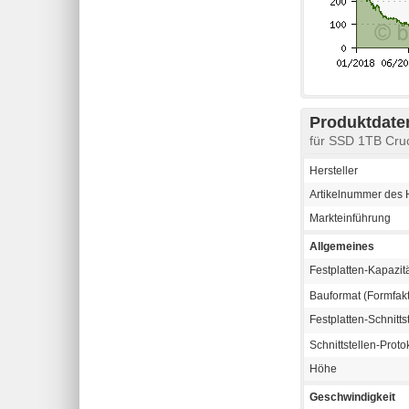
Produktdaten
für SSD 1TB Cru
Hersteller
Artikelnummer des H
Markteinführung
Allgemeines
Festplatten-Kapazit
Bauformat (Formfakt
Festplatten-Schnitts
Schnittstellen-Proto
Höhe
Geschwindigkeit