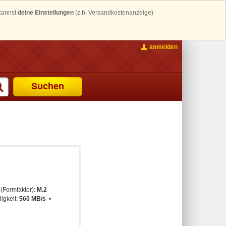
 kannst
deine Einstellungen
(z.b. Versandkostenanzeige)
anmelden
Suchen
(Formfaktor):
M.2
igkeit:
560 MB/s