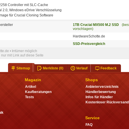
M2258 Controller mit SLC-Cache
l 2.0, Windows eDrive Verschlüsselung
 Image für Crucial Cloning Software
ersteller
1TB Crucial MX500 M.2 SSD
(bes
vorschlagen)
HardwareSchotte.de
SSD-Preisvergleich
te.de • Irrtümer möglich
nur mit Link auf diese Seite
Sitemap
Merkliste
(0)
Verlauf
Feedback
Magazin
Shops
Artikel
Anbieterverzeichnis
Kaufberatungen
Händlerbewertung
Tests
Infos für Händler
Kostenloser Rückversand
ik
Service
FAQ