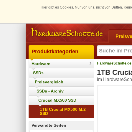
Hier gibt es Cookies. Nur von uns, nicht von Dritten. K
Preisve
Produktkategorien
Hardware
HardwareSchotte.de
1TB Cruci
SSDs
im HardwareScho
Preisvergleich
SSDs - Archiv
Crucial MX500 SSD
1TB Crucial MX500 M.2
SSD
Verwandte Seiten