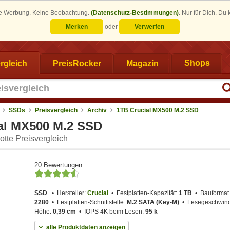
eine Werbung. Keine Beobachtung.
(Datenschutz-Bestimmungen)
.
Nur für Dich. Du
Merken
oder
Verwerfen
rgleich
PreisRocker
Magazin
Shops
SSDs
Preisvergleich
Archiv
1TB Crucial MX500 M.2 SSD
al MX500 M.2 SSD
tte Preisvergleich
20 Bewertungen
SSD
Hersteller:
Crucial
Festplatten-Kapazität:
1 TB
Bauformat 
2280
Festplatten-Schnittstelle:
M.2 SATA (Key-M)
Lesegeschwind
Höhe:
0,39 cm
IOPS 4K beim Lesen:
95 k
alle Produktdaten anzeigen