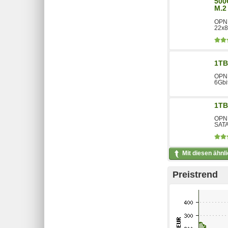
500
M.2
OPN:
22x8
1TB
OPN:
6Gbit
1TB
OPN:
SATA 
Mit diesen ähnl
Preistrend