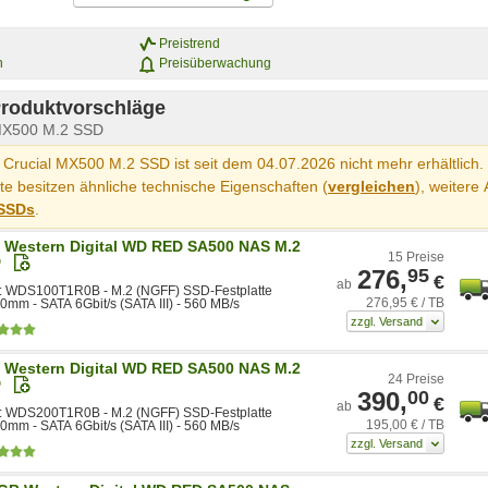
Preistrend
n
Preisüberwachung
Produktvorschläge
 MX500 M.2 SSD
Crucial MX500 M.2 SSD ist seit dem 04.07.2026 nicht mehr erhältlich.
e besitzen ähnliche technische Eigenschaften (
vergleichen
), weitere 
SSDs
.
 Western Digital WD RED SA500 NAS M.2
15 Preise
D
276,
95
€
ab
 WDS100T1R0B - M.2 (NGFF) SSD-Festplatte
276,95 € / TB
0mm - SATA 6Gbit/s (SATA III) - 560 MB/s
 Western Digital WD RED SA500 NAS M.2
24 Preise
D
390,
00
€
ab
 WDS200T1R0B - M.2 (NGFF) SSD-Festplatte
195,00 € / TB
0mm - SATA 6Gbit/s (SATA III) - 560 MB/s