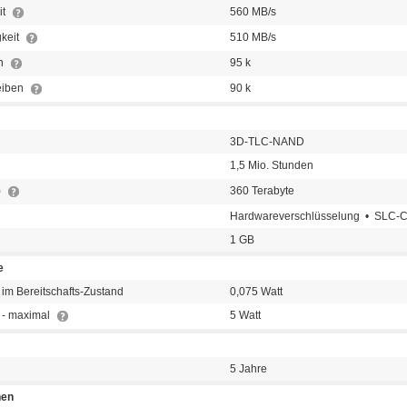
it
560 MB/s
keit
510 MB/s
en
95 k
eiben
90 k
3D-TLC-NAND
1,5 Mio. Stunden
)
360 Terabyte
Hardwareverschlüsselung • SLC-
1 GB
e
im Bereitschafts-Zustand
0,075 Watt
 - maximal
5 Watt
5 Jahre
nen