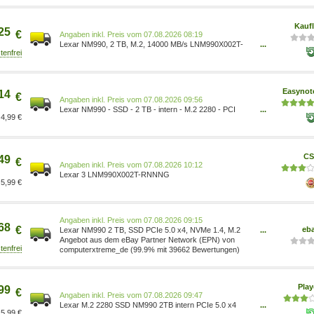
Kauf
25
€
Preis vom 07.08.2026 08:19
Lexar NM990, 2 TB, M.2, 14000 MB/s LNM990X002T-
...
RNNNG
Easynot
14
€
Preis vom 07.08.2026 09:56
Lexar NM990 - SSD - 2 TB - intern - M.2 2280 - PCI
...
4,99 €
Express 5.0 x4 (NVMe) LNM990X002T-RNNNG
CS
49
€
Preis vom 07.08.2026 10:12
Lexar 3 LNM990X002T-RNNNG
5,99 €
Preis vom 07.08.2026 09:15
68
€
eb
Lexar NM990 2 TB, SSD PCIe 5.0 x4, NVMe 1.4, M.2
...
2280 LNM990X002T-RNNNG
Angebot aus dem eBay Partner Network (EPN) von
computerxtreme_de (99.9% mit 39662 Bewertungen)
Pla
99
€
Preis vom 07.08.2026 09:47
Lexar M.2 2280 SSD NM990 2TB intern PCIe 5.0 x4
...
5,99 €