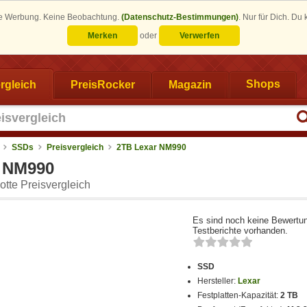
eine Werbung. Keine Beobachtung.
(Datenschutz-Bestimmungen)
.
Nur für Dich. Du
Merken
oder
Verwerfen
rgleich
PreisRocker
Magazin
Shops
SSDs
Preisvergleich
2TB Lexar NM990
 NM990
tte Preisvergleich
Es sind noch keine Bewertu
Testberichte vorhanden.
SSD
Hersteller:
Lexar
Festplatten-Kapazität:
2 TB