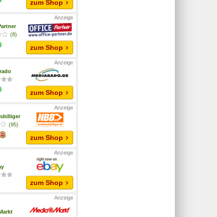
zum Shop
Partner
(8)
zum Shop
rado
zum Shop
billiger
(95)
zum Shop
ay
zum Shop
Markt