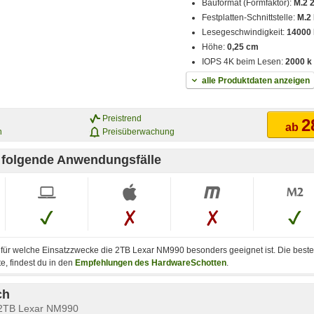
Bauformat (Formfaktor):
M.2 
Festplatten-Schnittstelle:
M.2 
Lesegeschwindigkeit:
14000
Höhe:
0,25 cm
IOPS 4K beim Lesen:
2000 k
alle Produktdaten anzeigen
Preistrend
2
ab
n
Preisüberwachung
r folgende Anwendungsfälle
, für welche Einsatzzwecke die 2TB Lexar NM990 besonders geeignet ist. Die best
te, findest du in den
Empfehlungen des HardwareSchotten
.
ch
 2TB Lexar NM990