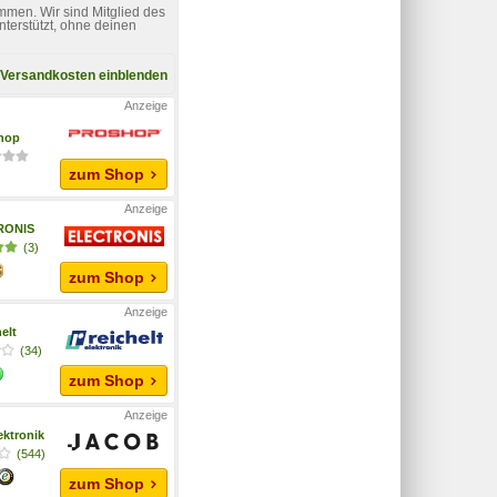
mmen. Wir sind Mitglied des
nterstützt, ohne deinen
Versandkosten einblenden
hop
zum Shop
RONIS
(3)
zum Shop
helt
(34)
zum Shop
ektronik
(544)
zum Shop