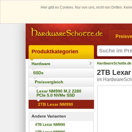
Hier gibt es Cookies. Nur von uns, nicht von Dritten. K
Preisve
Produktkategorien
Hardware
HardwareSchotte.de
2TB Lexar
SSDs
im HardwareScho
Preisvergleich
Lexar NM990 M.2 2280
PCIe 5.0 NVMe SSD
2TB Lexar NM990
Andere Varianten
4TB Lexar NM990
1TB Lexar NM990