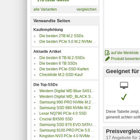
alle Varianten
vergleichen
Verwandte Seiten
Kaufempfehlung
Die besten 2TB M.2 SSDs
Die besten PCIe 5.0 M.2 NVMe SSDs
Aktuelle Artikel
auf die Merkliste
Die besten 8 TB M.2-SSDs
Produkt bewerte
Die besten 8 TB SSDs
Die besten PCIe-SSD-Karten
Geeignet fü
Checkliste M.2-SSD-Kauf
Die Top-SSDs
Western Digital WD Blue SA510 SATA SSD M.2 2280
Western Digital WD_BLACK SN7100 NVMe SSD
Samsung 990 PRO NVMe M.2 SSD
Samsung SSD 980 NVMe M.2
Diese Tabelle zeigt
Lexar NQ790 PCIe 4.0 SSD
generell achten soll
Crucial BX500 SSD
Samsung SSD 870 EVO SATA III 2.5 Zoll
Preisverglei
Samsung 9100 PRO PCIe 5.0 NVMe M.2 SSD
Kingston NV3 PCIe 4.0 NVMe SSD
17 Angebote für