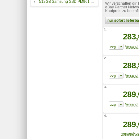
512GB Samsung SSD PM961 M.2
Wir verschaffen dir
eBay Partner Networ
Kaufpreis zu beeinf
nur sofort liefer
1.
283,
2.
288,
3.
289,
4.
289,