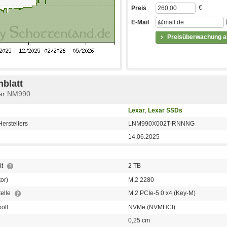
€
Preis
E-Mail
Preisüberwachung ak
blatt
xar NM990
Lexar
,
Lexar SSDs
erstellers
LNM990X002T-RNNNG
14.06.2025
ät
2 TB
or)
M.2 2280
telle
M.2 PCIe-5.0 x4 (Key-M)
koll
NVMe (NVMHCI)
0,25 cm