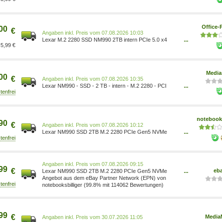
LNM990X002T-RNNNG
Office-
00
€
Preis vom 07.08.2026 10:03
Lexar M.2 2280 SSD NM990 2TB intern PCIe 5.0 x4
...
5,99 €
LNM990X002T-RNNNG
Media
00
€
Preis vom 07.08.2026 10:35
Lexar NM990 - SSD - 2 TB - intern - M.2 2280 - PCI
...
Express 5.0 x4 (NVMe) 0843367136858
notebooks
90
€
Preis vom 07.08.2026 10:12
Lexar NM990 SSD 2TB M.2 2280 PCIe Gen5 NVMe
...
Internes Solid-State-Module LNM990X002T-RNNNG
Preis vom 07.08.2026 09:15
99
€
eb
Lexar NM990 SSD 2TB M.2 2280 PCIe Gen5 NVMe
...
Internes Solid-State-Module LNM990X002T-RNNNG
Angebot aus dem eBay Partner Network (EPN) von
notebooksbilliger (99.8% mit 114062 Bewertungen)
99
€
Media
Preis vom 30.07.2026 11:05