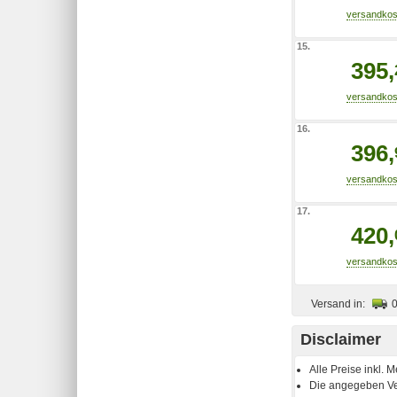
15.
395,
16.
396,
17.
420,
Versand in:
Disclaimer