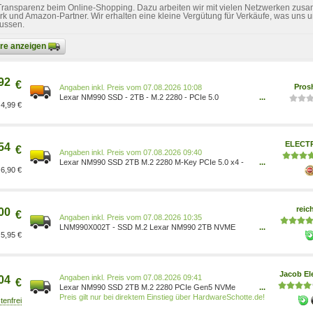
 Transparenz beim Online-Shopping. Dazu arbeiten wir mit vielen Netzwerken zusa
k und Amazon-Partner. Wir erhalten eine kleine Vergütung für Verkäufe, was uns u
lussen.
bare anzeigen
92
€
Pros
Preis vom 07.08.2026 10:08
Lexar NM990 SSD - 2TB - M.2 2280 - PCIe 5.0
...
4,99 €
0843367136858
ELECT
54
€
Preis vom 07.08.2026 09:40
Lexar NM990 SSD 2TB M.2 2280 M-Key PCIe 5.0 x4 -
...
6,90 €
LNM990X002T-RNNNG
reic
00
€
Preis vom 07.08.2026 10:35
LNM990X002T - SSD M.2 Lexar NM990 2TB NVME
...
5,95 €
PCIe Gen 5 LNM990X002T-RNNNG
Jacob El
Preis vom 07.08.2026 09:41
04
€
Lexar NM990 SSD 2TB M.2 2280 PCIe Gen5 NVMe
...
Internes Solid-State-Module (LNM990X002T-RNNNG)
Preis gilt nur bei direktem Einstieg über HardwareSchotte.de!