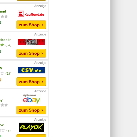
land
zum Shop
ebooks
(67)
zum Shop
V
(17)
zum Shop
ay
zum Shop
yox
(7)