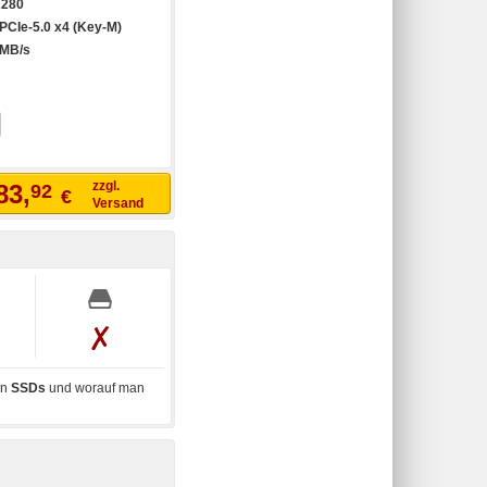
2280
PCIe-5.0 x4 (Key-M)
 MB/s
zzgl.
83,
92
€
Versand
en
SSDs
und worauf man