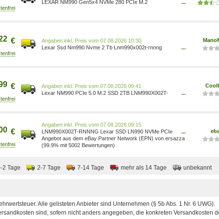
LEXAR NM990 Gen5x4 NVMe 280 PCIe M.2
...
LNM990X002T-RNNNG Festplatte, 2 TB SSD PCI
Express, intern
22
€
Mano
Preis vom 07.08.2026 10:30
Lexar Ssd Nm990 Nvme 2 Tb Lnm990x002t-rnnng
...
0843367136858
99
€
Cool
Preis vom 07.08.2026 09:41
Lexar NM990 PCIe 5.0 M.2 SSD 2TB LNM990X002T-
...
RNNNG
Preis vom 07.08.2026 09:15
00
€
eb
LNM990X002T-RNNNG Lexar SSD LN990 NVMe PCIe
...
Gen5x4 intern retail ~D~
Angebot aus dem eBay Partner Network (EPN) von ersazza
(99.9% mit 5002 Bewertungen)
0-2 Tage
2-7 Tage
7-14 Tage
mehr als 14 Tage
unbekannt