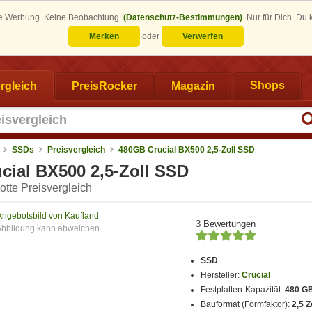
eine Werbung. Keine Beobachtung.
(Datenschutz-Bestimmungen)
.
Nur für Dich. Du
Merken
oder
Verwerfen
rgleich
PreisRocker
Magazin
Shops
SSDs
Preisvergleich
480GB Crucial BX500 2,5-Zoll SSD
cial BX500 2,5-Zoll SSD
tte Preisvergleich
Angebotsbild von Kaufland
3 Bewertungen
SSD
Hersteller:
Crucial
Festplatten-Kapazität:
480 G
Bauformat (Formfaktor):
2,5 Z