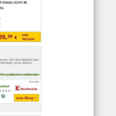
 6Gbit/s (SATA III)
B/s
I
zzgl.
26,
30
€
Versand
mmen. Wir sind Mitglied des
nterstützt, ohne deinen
Versandkosten einblenden
ufland
zum Shop