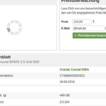
Preisüberwachung
Lass Dich von uns benachrichtigen
den von Dir angegebenen Preis fäll
€
Preis
E-Mail
Preisüberwachung ak
blatt
rucial BX500 2,5-Zoll SSD
Crucial
,
Crucial SSDs
erstellers
CT480BX500SSD1
28.08.2018
ät
480 GB
or)
2,5 Zoll