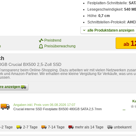
Festplatten-Schnittstelle:
SATA
Lesegeschwindigkeit:
540 M
Höhe:
0,7 cm
Schnittstellen-Protokoll:
AHC
alle Produktdaten anzeigen
Preistrend
1
ab
n
Preisüberwachung
ch
0GB Crucial BX500 2,5-Zoll SSD
 Transparenz beim Online-Shopping. Dazu arbeiten wir mit vielen Netzwerken zusa
k und Amazon-Partner. Wir erhalten eine kleine Vergütung für Verkäufe, was uns u
lussen.
bare anzeigen
Ka
Preis vom 06.08.2026 17:07
Crucial interne SSD Festplatte BX500 480GB SATA 2,5 7mm
...
CT480BX500SSD1
0-2 Tage
2-7 Tage
7-14 Tage
mehr als 14 Tage
unbekannt