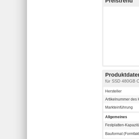
Preistrend
Produktdaten
für SSD 480GB C
Hersteller
Artikelnummer des H
Markteinführung
Allgemeines
Festplatten-Kapazit
Bauformat (Formfakt