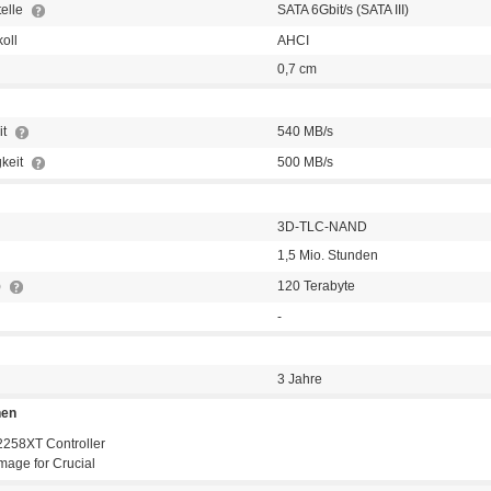
telle
SATA 6Gbit/s (SATA III)
koll
AHCI
0,7 cm
it
540 MB/s
keit
500 MB/s
3D-TLC-NAND
1,5 Mio. Stunden
)
120 Terabyte
-
3 Jahre
nen
2258XT Controller
Image for Crucial