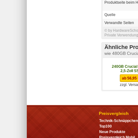
Produktseite beim H
Quelle
Verwandte Seiten
© by HardwareSchott
Private Verwendung 
Ähnliche Pr
wie 480GB Cruci
240GB Crucial
2,5-Zoll S
ab 56,95
zzgl. Vers
Preisvergleich
Technik-Schnäppchen
Top100
Neue Produkte
Preisvergleich Mobil