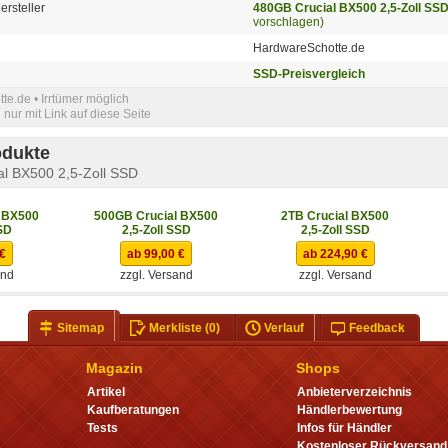
ersteller
480GB Crucial BX500 2,5-Zoll SS
vorschlagen)
HardwareSchotte.de
SSD-Preisvergleich
e.de • Irrtümer möglich
nur mit Link auf diese Seite
odukte
al BX500 2,5-Zoll SSD
 BX500
500GB Crucial BX500
2TB Crucial BX500
SD
2,5-Zoll SSD
2,5-Zoll SSD
 €
ab 99,00 €
ab 224,90 €
and
zzgl. Versand
zzgl. Versand
Sitemap
Merkliste
(0)
Verlauf
Feedback
Magazin
Shops
Artikel
Anbieterverzeichnis
Kaufberatungen
Händlerbewertung
Tests
Infos für Händler
Kostenloser Rückversand