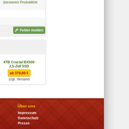
D
(besseren Produktlink
Fehler melden
4TB Crucial BX500
1TB Crucial BX500
2,5-Zoll SSD
2,5-Zoll SSD
ab 379,00 €
ab 154,90 €
zzgl. Versand
zzgl. Versand
Über uns
Impressum
Datenschutz
Presse