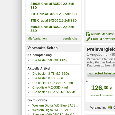
240GB Crucial BX500 2,5-Zoll
SSD
2TB Crucial BX500 2,5-Zoll SSD
1TB Crucial BX500 2,5-Zoll SSD
500GB Crucial BX500 2,5-Zoll
SSD
auf die Merkliste
alle Varianten
vergleichen
Produkt bewerte
Verwandte Seiten
Preisverglei
1 Angebot für 48
Kaufempfehlung
Wir verschaffen dir
Die besten 500GB SSDs
eBay Partner Networ
Kaufpreis zu beeinf
Aktuelle Artikel
nur sofort liefer
Die besten 8 TB M.2-SSDs
Die besten 8 TB SSDs
1.
Die besten PCIe-SSD-Karten
126,
30
Checkliste M.2-SSD-Kauf
€
Die besten PCIe 5.0 M.2 NVMe SSDs
Die Top-SSDs
Western Digital WD Blue SA510 SATA SSD M.2 2280
Versand in:
Western Digital WD_BLACK SN7100 NVMe SSD
Samsung 990 PRO NVMe M.2 SSD