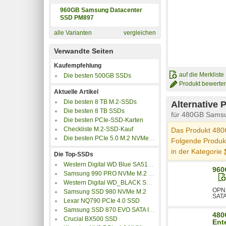
960GB Samsung Datacenter
SSD PM897
alle Varianten
vergleichen
Verwandte Seiten
Kaufempfehlung
auf die Merkliste
Die besten 500GB SSDs
Produkt bewerte
Aktuelle Artikel
Die besten 8 TB M.2-SSDs
Alternative 
Die besten 8 TB SSDs
für 480GB Sams
Die besten PCIe-SSD-Karten
Checkliste M.2-SSD-Kauf
Das Produkt 480
Die besten PCIe 5.0 M.2 NVMe SSDs
Folgende Produkt
in der Kategorie
Die Top-SSDs
Western Digital WD Blue SA510 SATA SSD M.2 2280
960
Samsung 990 PRO NVMe M.2 SSD
Western Digital WD_BLACK SN7100 NVMe SSD
OPN:
Samsung SSD 980 NVMe M.2
SATA 
Lexar NQ790 PCIe 4.0 SSD
Samsung SSD 870 EVO SATA III 2.5 Zoll
480
Crucial BX500 SSD
Ent