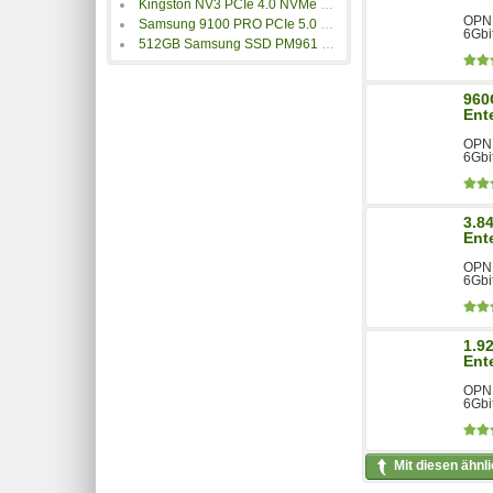
Kingston NV3 PCIe 4.0 NVMe SSD
OPN:
Samsung 9100 PRO PCIe 5.0 NVMe M.2 SSD
6Gbit
512GB Samsung SSD PM961 M.2
960
Ent
OPN:
6Gbit
3.8
Ent
OPN:
6Gbit
1.9
Ent
OPN:
6Gbit
Mit diesen ähnl