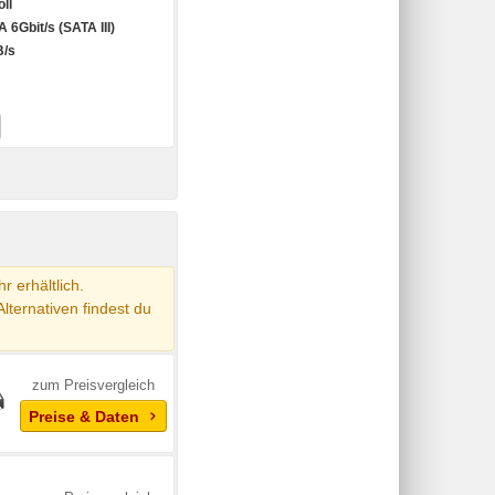
oll
 6Gbit/s (SATA III)
B/s
 erhältlich.
Alternativen findest du
zum Preisvergleich
Preise & Daten