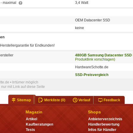
 - maximal
3,4 Watt
OEM Datacenter SSD
keine
nen
Herstellergarantie für Endkunden!
ersteller
480GB Samsung Datacenter SSD
Produktlink vorschlagen)
HardwareSchotte.de
SSD-Preisvergleich
te.de • Irrtümer möglich
nur mit Link auf diese Seite
Sitemap
Merkliste
(0)
Verlauf
Feedback
Magazin
Shops
Artikel
Anbieterverzeichnis
Kaufberatungen
Händlerbewertung
Tests
Infos für Händler