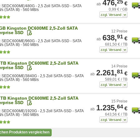
476,
25
€
ab
 SEDC600ME/480G - 2,5 Zoll SATA-SSD - SATA
0,99 € / GB
/s (SATA III) - 560 MB/s
GB Kingston DC600ME 2,5-Zoll SATA
12 Preise
erprise SSD
638,
91
€
ab
 SEDC600ME/960G - 2,5 Zoll SATA-SSD - SATA
681,50 € / TB
/s (SATA III) - 560 MB/s
4TB Kingston DC600ME 2,5-Zoll SATA
14 Preise
erprise SSD
2.261,
81
€
ab
 SEDC600ME/3840G - 2,5 Zoll SATA-SSD - SATA
589,01 € / TB
/s (SATA III) - 560 MB/s
2TB Kingston DC600ME 2,5-Zoll SATA
15 Preise
erprise SSD
1.235,
64
€
ab
 SEDC600ME/1920G - 2,5 Zoll SATA-SSD - SATA
643,56 € / TB
/s (SATA III) - 560 MB/s
ichen Produkten vergleichen