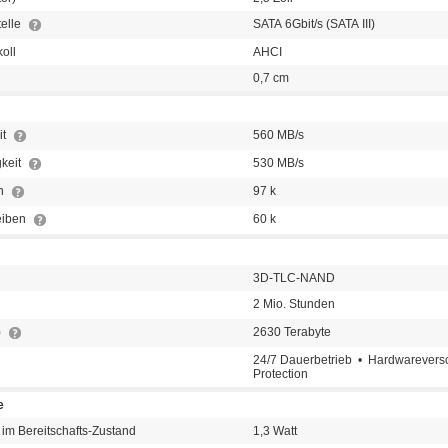
telle
SATA 6Gbit/s (SATA III)
koll
AHCI
0,7 cm
it
560 MB/s
keit
530 MB/s
en
97 k
eiben
60 k
3D-TLC-NAND
2 Mio. Stunden
)
2630 Terabyte
24/7 Dauerbetrieb • Hardwarevers
Protection
e
im Bereitschafts-Zustand
1,3 Watt