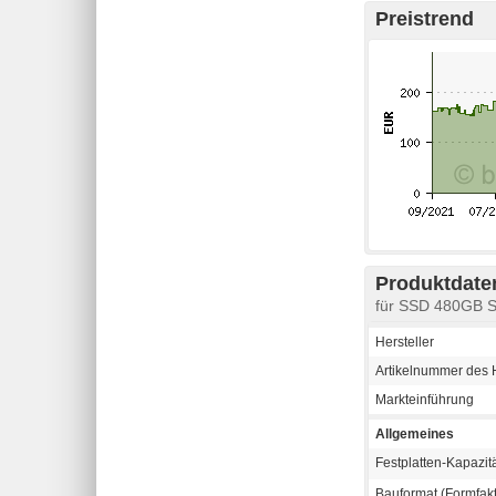
Preistrend
Produktdaten
für SSD 480GB 
Hersteller
Artikelnummer des H
Markteinführung
Allgemeines
Festplatten-Kapazit
Bauformat (Formfakt