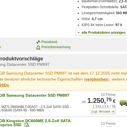
Bauformat (Formfaktor):
2,5 Z
Festplatten-Schnittstelle:
SATA
Lesegeschwindigkeit:
560 M
Höhe:
0,7 cm
IOPS 4K beim Lesen:
97 k
alle Produktdaten anzeigen
Preistrend
n
Preisüberwachung
Produktvorschläge
ung Datacenter SSD PM897
GB Samsung Datacenter SSD PM897 ist seit dem 17.12.2025 nicht mehr
e besitzen ähnliche technische Eigenschaften (
vergleichen
), weitere 
SSDs
.
10 Preise
GB Samsung Datacenter SSD PM897
1.250,
75
€
ab
1.334,13 € / TB
 MZ7L3960HBLT-00A07 - 2,5 Zoll SATA-SSD -
6Gbit/s (SATA III) - 560 MB/s
GB Kingston DC600ME 2,5-Zoll SATA
13 Preise
erprise SSD