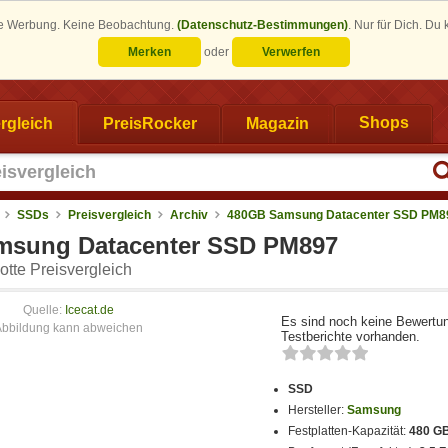
eine Werbung. Keine Beobachtung.
(Datenschutz-Bestimmungen)
.
Nur für Dich. Du
Merken
oder
Verwerfen
rgleich
PreisRocker
Magazin
Shops
SSDs
Preisvergleich
Archiv
480GB Samsung Datacenter SSD PM8
msung Datacenter SSD PM897
tte Preisvergleich
Quelle:
Icecat.de
Es sind noch keine Bewertu
Testberichte vorhanden.
SSD
Hersteller:
Samsung
Festplatten-Kapazität:
480 G