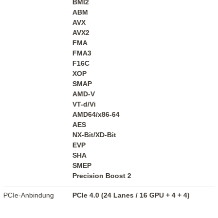
BMI2
ABM
AVX
AVX2
FMA
FMA3
F16C
XOP
SMAP
AMD-V
VT-d/Vi
AMD64/x86-64
AES
NX-Bit/XD-Bit
EVP
SHA
SMEP
Precision Boost 2
PCIe-Anbindung
PCIe 4.0 (24 Lanes / 16 GPU + 4 + 4)