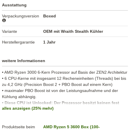
Ausstattung
Verpackungsversion
Boxed
Variante
OEM mit Wraith Stealth Kühler
Herstellergarantie
1 Jahr
weitere Informationen
• AMD Ryzen 3000 6-Kern Prozessor auf Basis der ZEN2 Architektur
• 6 CPU-Kerne mit insgesamt 12 Recheneinheiten (Threads) bei bis
zu 4,2 GHz (Precision Boost 2 + PBO Boost auf einem Kern)
• maximaler PBO Boost ist von der Leistungsaufnahme und der
Kühlung abhängig.
•
Diese CPU ist Unlocked: Der Prozessor besitzt keinen fest
alles anzeigen (25% mehr)
eingestellten Multiplikator.
• PCI Express 4.0 interface (16 Lanes)
Produktseite beim
AMD Ryzen 5 3600 Box (100-