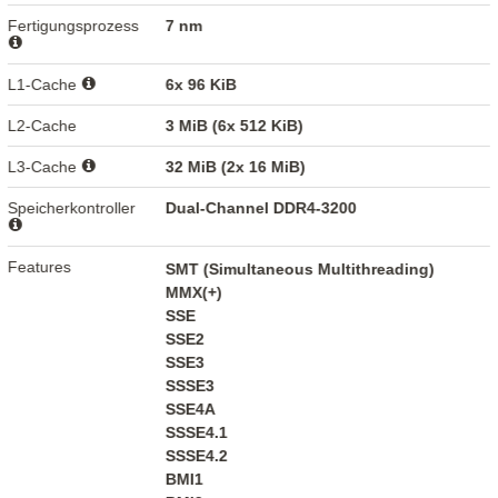
Fertigungsprozess
7 nm
L1-Cache
6x 96 KiB
L2-Cache
3 MiB (6x 512 KiB)
L3-Cache
32 MiB (2x 16 MiB)
Speicherkontroller
Dual-Channel DDR4-3200
Features
SMT (Simultaneous Multithreading)
MMX(+)
SSE
SSE2
SSE3
SSSE3
SSE4A
SSSE4.1
SSSE4.2
BMI1