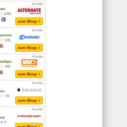
nate
(130)
zum Shop
ectronic
(16)
zum Shop
billiger
(95)
zum Shop
xus
(4)
zum Shop
hop
zum Shop