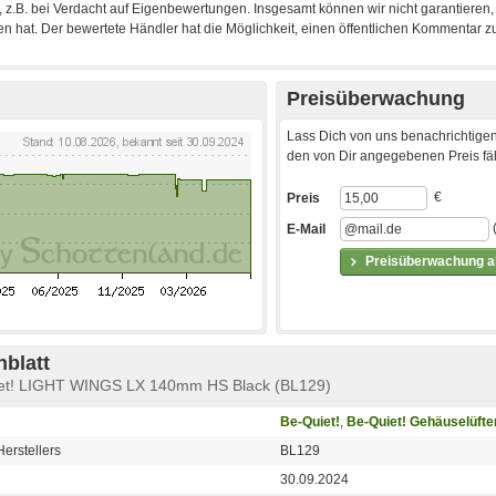
Preisüberwachung
Lass Dich von uns benachrichtigen
den von Dir angegebenen Preis fäll
€
Preis
E-Mail
Preisüberwachung ak
blatt
uiet! LIGHT WINGS LX 140mm HS Black (BL129)
Be-Quiet!
,
Be-Quiet! Gehäuselüfte
erstellers
BL129
30.09.2024