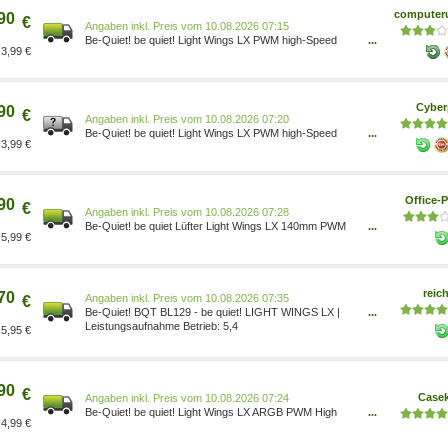
computeru
90
€
Preis vom 10.08.2026 07:15
Be-Quiet! be quiet! Light Wings LX PWM high-Speed
...
3,99 €
Lüfter 140mm Schwarz BL129
Cyber
90
€
Preis vom 10.08.2026 07:20
Be-Quiet! be quiet! Light Wings LX PWM high-Speed
...
3,99 €
Lüfter 140mm Schwarz BL129
Office-P
90
€
Preis vom 10.08.2026 07:28
Be-Quiet! be quiet Lüfter Light Wings LX 140mm PWM
...
5,99 €
High-Speed schwarz BL129
reich
70
Preis vom 10.08.2026 07:35
€
Be-Quiet! BQT BL129 - be quiet! LIGHT WINGS LX |
...
140mm PWM high-speed
Leistungsaufnahme Betrieb: 5,4
5,95 €
90
€
Case
Preis vom 10.08.2026 07:24
Be-Quiet! be quiet! Light Wings LX ARGB PWM High
...
4,99 €
Speed Lüfter - 140mm, schwarz BL129