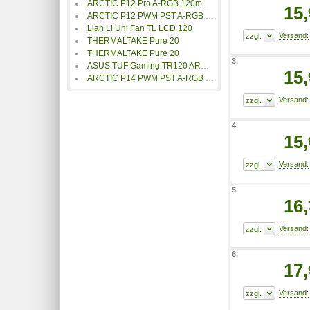
ARCTIC P12 Pro A-RGB 120mm Lüfter
15,
ARCTIC P12 PWM PST A-RGB 120mm Lüfter
Lian Li Uni Fan TL LCD 120
THERMALTAKE Pure 20
THERMALTAKE Pure 20
3.
ASUS TUF Gaming TR120 ARGB Gehäuselüfter
15,
ARCTIC P14 PWM PST A-RGB 0dB
4.
15,
5.
16,
6.
17,