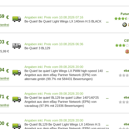
RGB LED - 23 dBA 4260052191675
Futur
59
€
Preis vom 10.08.2026 07:16
Be-Quiet! Be Quiet! Light Wings LX 140mm H.S BLACK
...
(BL129)
CS
03
€
Preis vom 10.08.2026 06:36
Be-Quiet! 3 BL129
5,99 €
Preis vom 09.08.2026 20:00
94
€
eb
Be-Quiet! be quiet! Light Wings LX PWM high-speed 140
...
mm, Gehäuselüfter, schwarz BL129
Angebot aus dem eBay Partner Network (EPN) von
alternate.gmbh (99.7% mit 584431 Bewertungen)
Preis vom 09.08.2026 20:00
71
€
eb
Be-Quiet! be quiet! BL129 be quiet! Lüfter 140*140*25
...
Light Wings LX PWM high speed
Angebot aus dem eBay Partner Network (EPN) von
vavadoug (97.9% mit 21936 Bewertungen)
Preis vom 09.08.2026 20:00
00
€
eb
Be-Quiet! BL129 Be Quiet! Light Wings LX 140mm H.S
...
BLACK ~D~
Angebot aus dem eBay Partner Network (EPN) von ersazza