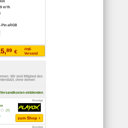
min
9 m³/h
)
3-Pin aRGB
zzgl.
5,
89
€
Versand
mmen. Wir sind Mitglied des
nterstützt, ohne deinen
Versandkosten einblenden
yox
(7)
zum Shop