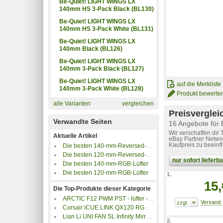
Be-Quiet! LIGHT WINGS LX
140mm HS 3-Pack Black (BL130)
Be-Quiet! LIGHT WINGS LX
140mm HS 3-Pack White (BL131)
Be-Quiet! LIGHT WINGS LX
140mm Black (BL126)
Be-Quiet! LIGHT WINGS LX
140mm 3-Pack Black (BL127)
Be-Quiet! LIGHT WINGS LX
auf die Merkliste
140mm 3-Pack White (BL128)
Produkt bewerte
alle Varianten
vergleichen
Preisverglei
Verwandte Seiten
16 Angebote für
Wir verschaffen dir
Aktuelle Artikel
eBay Partner Networ
Kaufpreis zu beeinf
Die besten 140-mm-Reversed-Blade-Lüfter
Die besten 120-mm-Reversed-Blade-Lüfter
nur sofort liefer
Die besten 140-mm-RGB-Lüfter
Die besten 120-mm-RGB-Lüfter
1.
15,
Die Top-Produkte dieser Kategorie
ARCTIC F12 PWM PST - lüfter - 120 mm - Schwarz
Corsair iCUE LINK QX120 RGB 120mm
Lian Li UNI FAN SL Infinity Mirror ARGB Lüfter
2.