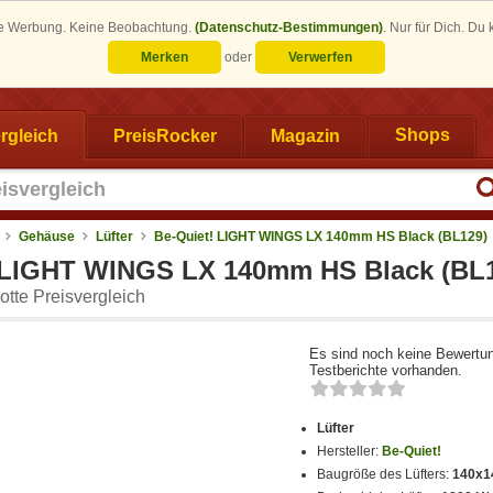
eine Werbung. Keine Beobachtung.
(Datenschutz-Bestimmungen)
.
Nur für Dich. Du
Merken
oder
Verwerfen
rgleich
PreisRocker
Magazin
Shops
Gehäuse
Lüfter
Be-Quiet! LIGHT WINGS LX 140mm HS Black (BL129)
 LIGHT WINGS LX 140mm HS Black (BL
tte Preisvergleich
Es sind noch keine Bewertu
Testberichte vorhanden.
Lüfter
Hersteller:
Be-Quiet!
Baugröße des Lüfters:
140x