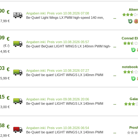
Alter
90
€
Preis vom 10.08.2026 07:08
Be-Quiet! Light Wings LX PWM high-speed 140 mm,
...
7,99 €
Gehäuselüfter BL129 schwarz, 140 mm Art:
Gehäuselüfter Lautstärke: 30,5 dB 100080744
99
€
Conrad El
Preis vom 10.08.2026 05:57
(€ /)
Be-Quiet! BeQuiet LIGHT WINGS LX 140mm PWM high-
...
speed PC-Gehäuse-Lüfter Schwarz (B x H x T) 140 x
4,95 €
140 x 25 mm inkl. LED-Beleuchtung 4260052191675
notebooks
03
€
Preis vom 10.08.2026 07:27
Be-Quiet! be quiet! LIGHT WINGS LX 140mm PWM
...
5,99 €
high-speed | Gehäuselüfter BL129
15
€
Gala
Preis vom 09.08.2026 20:06
Be-Quiet! be quiet! LIGHT WINGS LX 140mm PWM
...
3,00 €
high-speed (140 mm, 1x), PC Lüfter, Mehrfarbig,
Schwarz BL129
68
€
Pros
Preis vom 10.08.2026 06:54
Be-Quiet! be quiet! LIGHT WINGS LX 140mm PWM
...
2,99 €
high-speed - Gehäuselüfter - 140mm - Schwarz mit