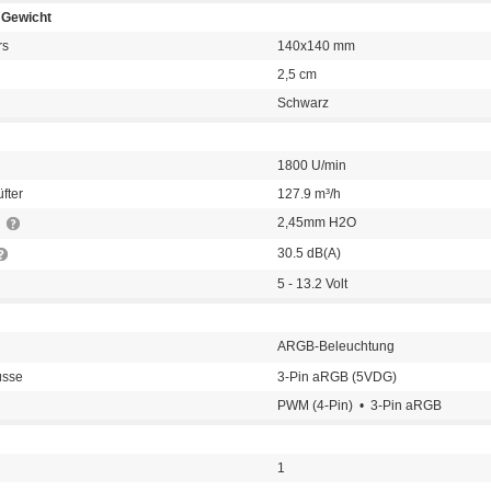
Gewicht
rs
140x140 mm
2,5 cm
Schwarz
1800 U/min
fter
127.9 m³/h
r
2,45mm H2O
30.5 dB(A)
5 - 13.2 Volt
ARGB-Beleuchtung
üsse
3-Pin aRGB (5VDG)
PWM (4-Pin) • 3-Pin aRGB
1