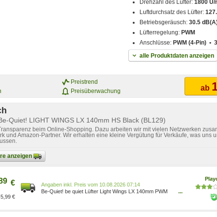
Drehzahl des Lüfter:
1800 U/
Luftdurchsatz des Lüfter:
127.
Betriebsgeräusch:
30.5 dB(A
Lüfterregelung:
PWM
Anschlüsse:
PWM (4-Pin) • 
alle Produktdaten anzeigen
Preistrend
1
ab
n
Preisüberwachung
ch
 Be-Quiet! LIGHT WINGS LX 140mm HS Black (BL129)
 Transparenz beim Online-Shopping. Dazu arbeiten wir mit vielen Netzwerken zusa
k und Amazon-Partner. Wir erhalten eine kleine Vergütung für Verkäufe, was uns u
lussen.
bare anzeigen
Pla
89
€
Preis vom 10.08.2026 07:14
Be-Quiet! be quiet Lüfter Light Wings LX 140mm PWM
...
5,99 €
High-Speed schwarz BL129