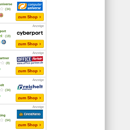
niverse
(34)
zum Shop
port
(18)
zum Shop
artner
(8)
zum Shop
elt
(34)
zum Shop
king
(94)
zum Shop