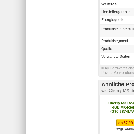
Weiteres
Herstellergarantie
Energiequelle
Produktseite beim H
Produktsegment
Quelle
Verwandte Seiten
© by HardwareSchott
Private Verwendung 
Ähnliche Pr
wie Cherry MX B
Cherry MX Boa
RGB MX-Red
(G80-3874LY
ab 67,99
zzgl. Vers