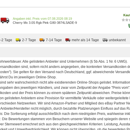
Games/Games/Games, Hardware & Zubehör für PC/Zubehör für
PC/Gaming-Tastaturen für PC Games/Games/Games, Hardware &
Zubehör für PC/Zubehör für PC/PC-Ga
Kau
Preis vom 07.08.2026 08:19
Cherry Mx 3.0S Rgb Pink G80-3874LSADE-9
0-2 Tage
2-7 Tage
7-14 Tage
mehr als 14 Tage
unbekannt