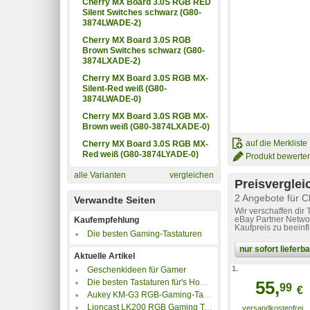
Cherry MX Board 3.0S RGB RED
Silent Switches schwarz (G80-
3874LWADE-2)
Cherry MX Board 3.0S RGB
Brown Switches schwarz (G80-
3874LXADE-2)
Cherry MX Board 3.0S RGB MX-
Silent-Red weiß (G80-
3874LWADE-0)
Cherry MX Board 3.0S RGB MX-
Brown weiß (G80-3874LXADE-0)
auf die Merkliste
Cherry MX Board 3.0S RGB MX-
Red weiß (G80-3874LYADE-0)
Produkt bewerte
alle Varianten
vergleichen
Preisverglei
2 Angebote für 
Verwandte Seiten
Wir verschaffen dir
eBay Partner Networ
Kaufempfehlung
Kaufpreis zu beeinf
Die besten Gaming-Tastaturen
nur sofort liefer
Aktuelle Artikel
1.
Geschenkideen für Gamer
Die besten Tastaturen für's Home-Office und Büro
55,
99
€
Aukey KM-G3 RGB-Gaming-Tastatur im Test
Lioncast LK200 RGB Gaming Tastatur im Test