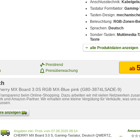
Anschlusstechnik:
Kabelgeb
Tastatur Formfaktor:
Gaming-
Tasten-Design:
mechanische
Beleuchtung:
RGB-Zonen-Be
Sprachen:
Deutsch
Sonder-Tasten:
Multimedia-
Taste
alle Produktdaten anzeigen
Preistrend
5
ab
n
Preisüberwachung
ch
Cherry MX Board 3.0S RGB MX-Blue pink (G80-3874LSADE-9)
 Transparenz beim Online-Shopping. Dazu arbeiten wir mit vielen Netzwerken zusa
k und Amazon-Partner. Wir erhalten eine kleine Vergütung für Verkäufe, was uns u
lussen.
bare anzeigen
Amazon
Preis vom 07.08.2026 09:14
CHERRY MX Board 3.0 S, Gaming-Tastatur, Deutsch QWERTZ,
...
MX Blue, Pink G80-3874LSADE-9 4025112103131