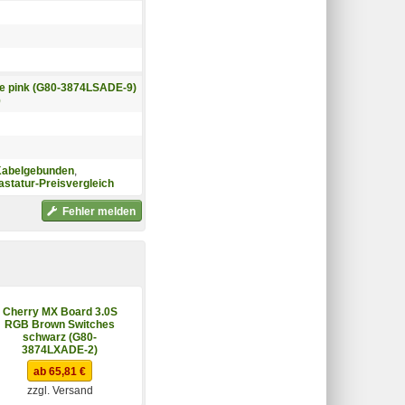
e pink (G80-3874LSADE-9)
)
 Kabelgebunden
,
astatur-Preisvergleich
Fehler melden
Cherry MX Board 3.0S
SteelSeries APEX 3
RGB Brown Switches
schwarz (G80-
3874LXADE-2)
ab 65,81 €
ab 49,00 €
zzgl. Versand
zzgl. Versand