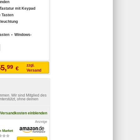
unden
Tastatur mit Keypad
 Tasten
leuchtung
Tasten • Windows-
zzgl.
5,
99
€
Versand
mmen. Wir sind Mitglied des
nterstützt, ohne deinen
Versandkosten einblenden
 Market