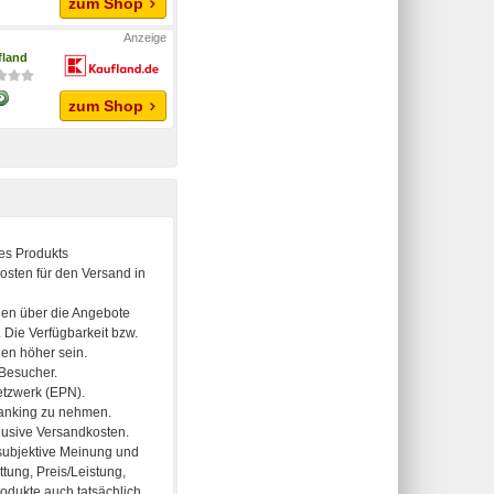
zum Shop
fland
zum Shop