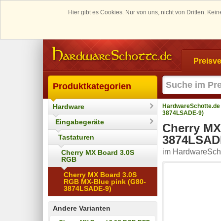
Hier gibt es Cookies. Nur von uns, nicht von Dritten. K
Preisve
Produktkategorien
Hardware
HardwareSchotte.de
3874LSADE-9)
Eingabegeräte
Cherry MX
Tastaturen
3874LSAD
im HardwareScho
Cherry MX Board 3.0S
RGB
Cherry MX Board 3.0S
RGB MX-Blue pink (G80-
3874LSADE-9)
Andere Varianten