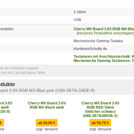
2 Jahre
USB
ersteller
Cherry MX Board 3.0S RGB MX-Blu
(besseren Produktlink vorschlagen
Mechanische Gaming-Tastatur
HardwareSchotte.de
Tastaturen mit Anschlusstechnik:
Mechanische Gaming-Tastaturen
,
T
e.de • Irrtümer möglich
nur mit Link auf diese Seite
odukte
oard 3.0S RGB MX-Blue pink (G80-3874LSADE-9)
rd 3.0S
Cherry MX Board 3.0S
Cherry MX Board 3.0S
 weiß
RGB MX-Black weiß
RGB RED Silent
ADE-0)
Switches schwarz
(G80-3874LWADE-2)
 €
ab 59,99 €
ab 56,79 €
and
zzgl. Versand
zzgl. Versand