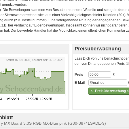
Preisüberwachung
Lass Dich von uns benachrichtigen
den von Dir angegebenen Preis fäll
€
Preis
E-Mail
Preisüberwachung ak
blatt
erry MX Board 3.0S RGB MX-Blue pink (G80-3874LSADE-9)