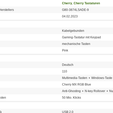
Cherry
,
Cherry Tastaturen
erstellers
G80-3874LSADE-9
04.02.2023
Kabelgebunden
Gaming-Tastatur mit Keypad
mechanische Tasten
Pink
Deutsch
110
Multimedia-Tasten • Windows-Taste
Cherry MX RGB Blue
Anti-Ghosting • N-key Rollover • 
sten
50 Mio. Klicks
USB 2.0