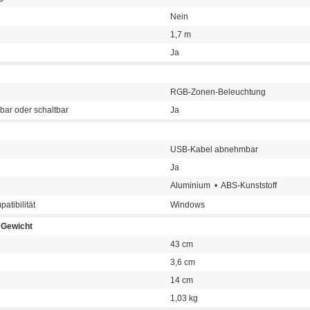
Nein
1,7 m
Ja
RGB-Zonen-Beleuchtung
bar oder schaltbar
Ja
USB-Kabel abnehmbar
Ja
Aluminium • ABS-Kunststoff
atibilität
Windows
Gewicht
43 cm
3,6 cm
14 cm
1,03 kg