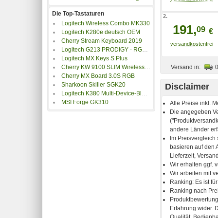
Die Top-Tastaturen
2.
Logitech Wireless Combo MK330
191,
09
€
Logitech K280e deutsch OEM
Cherry Stream Keyboard 2019
Logitech G213 PRODIGY - RGB-Gaming-Tastatur
Logitech MX Keys S Plus
Versand in:
Cherry KW 9100 SLIM Wireless Tastatur schwarz
Cherry MX Board 3.0S RGB
Sharkoon Skiller SGK20
Disclaimer
Logitech K380 Multi-Device-Bluetooth Tastatur
MSI Forge GK310