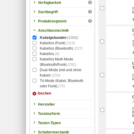
Verfügbarkeit
S
Suchbegriff
M
Produktsegment
Anschlusstechnik
Kabelgebunden
(1302)
S
Kabellos (Funk)
(315)
T
Kabellos (Bluetooth)
(227)
Kabellos
(8)
Kabellos Multi-Mode
(Bluetooth/Funk)
(292)
Dual-Mode (mit und ohne
Kabel)
(150)
G
M
Tri-Mode (Kabel, Bluetooth
oder Funk)
(75)
löschen
Hersteller
G
K
Tastaturform
B
Tasten-Typen
Schaltermechanik