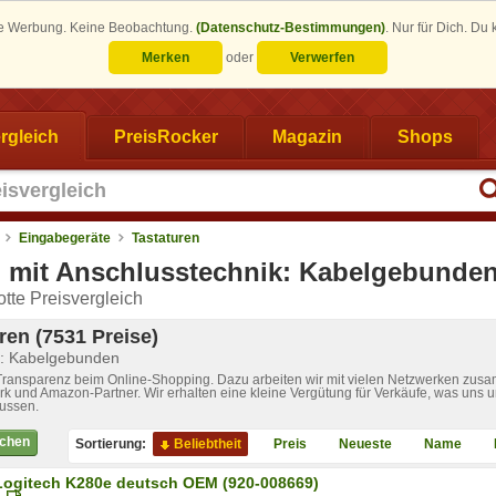
eine Werbung. Keine Beobachtung.
(Datenschutz-Bestimmungen)
.
Nur für Dich. Du
Merken
oder
Verwerfen
rgleich
PreisRocker
Magazin
Shops
Eingabegeräte
Tastaturen
n mit Anschlusstechnik: Kabelgebunde
tte Preisvergleich
ren (7531 Preise)
k: Kabelgebunden
 Transparenz beim Online-Shopping. Dazu arbeiten wir mit vielen Netzwerken zusa
k und Amazon-Partner. Wir erhalten eine kleine Vergütung für Verkäufe, was uns u
lussen.
ichen
Sortierung:
Beliebtheit
Preis
Neueste
Name
Logitech K280e deutsch OEM (920-008669)