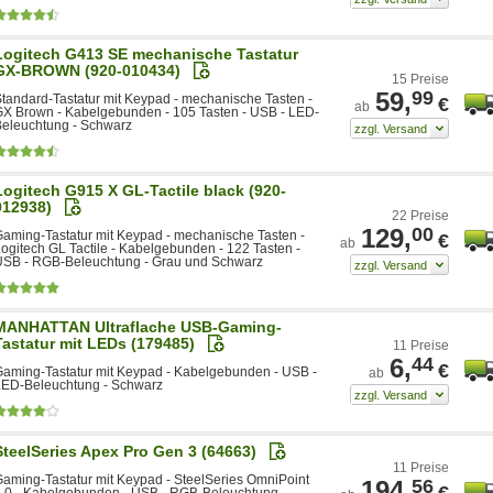
Logitech G413 SE mechanische Tastatur
GX-BROWN (920-010434)
15 Preise
59,
99
tandard-Tastatur mit Keypad - mechanische Tasten -
€
ab
X Brown - Kabelgebunden - 105 Tasten - USB - LED-
eleuchtung - Schwarz
Logitech G915 X GL-Tactile black (920-
012938)
22 Preise
129,
00
aming-Tastatur mit Keypad - mechanische Tasten -
€
ab
ogitech GL Tactile - Kabelgebunden - 122 Tasten -
USB - RGB-Beleuchtung - Grau und Schwarz
MANHATTAN Ultraflache USB-Gaming-
Tastatur mit LEDs (179485)
11 Preise
6,
44
€
aming-Tastatur mit Keypad - Kabelgebunden - USB -
ab
LED-Beleuchtung - Schwarz
SteelSeries Apex Pro Gen 3 (64663)
11 Preise
aming-Tastatur mit Keypad - SteelSeries OmniPoint
194,
56
€
.0 - Kabelgebunden - USB - RGB-Beleuchtung -