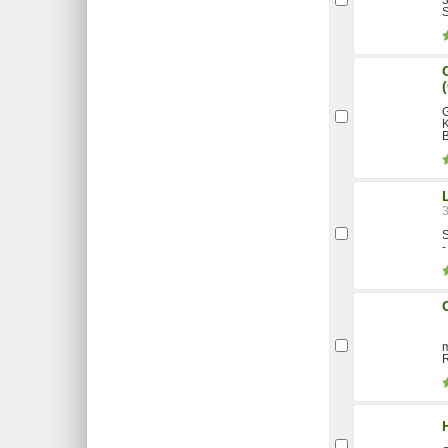
G
K
B
S
-
m