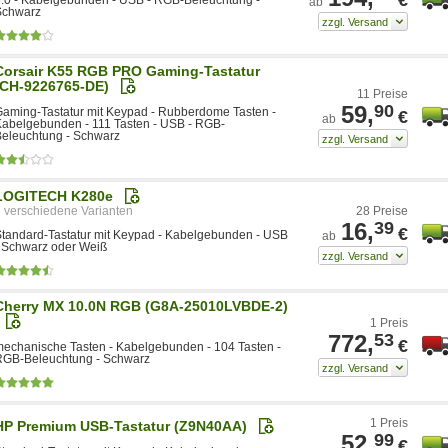
ab
Schwarz
Corsair K55 RGB PRO Gaming-Tastatur
(CH-9226765-DE)
11 Preise
59,
90
aming-Tastatur mit Keypad - Rubberdome Tasten -
€
ab
abelgebunden - 111 Tasten - USB - RGB-
eleuchtung - Schwarz
LOGITECH K280e
3
28 Preise
16,
39
€
tandard-Tastatur mit Keypad - Kabelgebunden - USB
ab
 Schwarz oder Weiß
Cherry MX 10.0N RGB (G8A-25010LVBDE-2)
1 Preis
772,
53
€
echanische Tasten - Kabelgebunden - 104 Tasten -
RGB-Beleuchtung - Schwarz
1 Preis
HP Premium USB-Tastatur (Z9N40AA)
52,
99
€