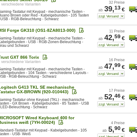
32 Preise
2
39,
13
€
ab
aming-Tastatur mit Keypad - mechanische Tasten -
Huano Brown oder Red - Kabelgebunden - 105 Tasten
 USB - RGB-Beleuchtung - Schwarz
MSI Forge GK310 (OS1-8ZA8013-000)
11 Preise
42,
59
€
aming-Tastatur mit Keypad - mechanische Tasten -
ab
Kabelgebunden - USB - RGB-Zonen-Beleuchtung -
Grau und Schwarz
Trust GXT 866 Torix
16 Preise
2
47,
99
€
ab
aming-Tastatur mit Keypad - mechanische Tasten -
abelgebunden - 104 Tasten - verschiedene Layouts -
USB - RGB-Beleuchtung - Schwarz
Logitech G413 TKL SE mechanische
17 Preise
Tastatur GX-BROWN (920-010443)
52,
46
€
ab
aming-Tastatur ohne Keypad (TKL) - mechanische
asten - GX Brown - Kabelgebunden - 85 Tasten - USB
 LED-Beleuchtung - Schwarz
MICROSOFT Wired Keyboard 400 for
Business weiß (7YH-00024)
4 Preise
5,
90
€
tandard-Tastatur mit Keypad - Kabelgebunden - 105
ab
asten - USB- Weiß