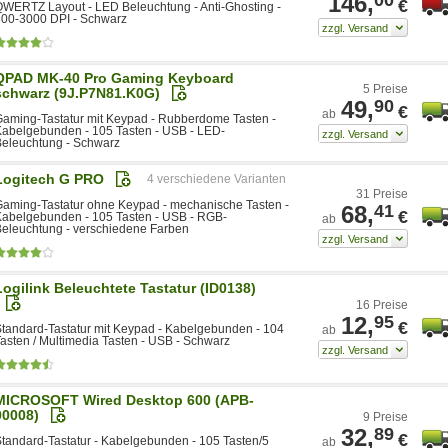
146,
€
WERTZ Layout - LED Beleuchtung - Anti-Ghosting -
800-3000 DPI - Schwarz
QPAD MK-40 Pro Gaming Keyboard
5 Preise
schwarz (9J.P7N81.K0G)
49,
90
€
ab
aming-Tastatur mit Keypad - Rubberdome Tasten -
abelgebunden - 105 Tasten - USB - LED-
eleuchtung - Schwarz
Logitech G PRO
4
31 Preise
aming-Tastatur ohne Keypad - mechanische Tasten -
68,
41
€
abelgebunden - 105 Tasten - USB - RGB-
ab
eleuchtung - verschiedene Farben
Logilink Beleuchtete Tastatur (ID0138)
16 Preise
12,
95
€
tandard-Tastatur mit Keypad - Kabelgebunden - 104
ab
asten / Multimedia Tasten - USB - Schwarz
MICROSOFT Wired Desktop 600 (APB-
00008)
9 Preise
32,
89
€
tandard-Tastatur - Kabelgebunden - 105 Tasten/5
ab