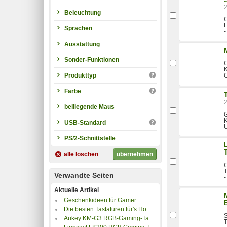
Beleuchtung
G
Sprachen
-
Ausstattung
Sonder-Funktionen
G
Produkttyp
Farbe
beiliegende Maus
G
K
USB-Standard
PS/2-Schnittstelle
alle löschen
übernehmen
G
T
Verwandte Seiten
-
Aktuelle Artikel
Geschenkideen für Gamer
Die besten Tastaturen für's Home-Office und Büro
S
Aukey KM-G3 RGB-Gaming-Tastatur im Test
T