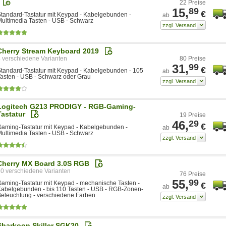
22 Preise
15,
89
€
tandard-Tastatur mit Keypad - Kabelgebunden -
ab
ultimedia Tasten - USB - Schwarz
Cherry Stream Keyboard 2019
4
80 Preise
31,
99
€
tandard-Tastatur mit Keypad - Kabelgebunden - 105
ab
asten - USB - Schwarz oder Grau
Logitech G213 PRODIGY - RGB-Gaming-
Tastatur
19 Preise
46,
29
€
aming-Tastatur mit Keypad - Kabelgebunden -
ab
ultimedia Tasten - USB - Schwarz
Cherry MX Board 3.0S RGB
10
76 Preise
55,
99
aming-Tastatur mit Keypad - mechanische Tasten -
€
ab
abelgebunden - bis 110 Tasten - USB - RGB-Zonen-
eleuchtung - verschiedene Farben
Sharkoon Skiller SGK20