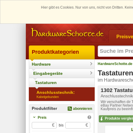
Hier gibt es Cookies. Nur von uns, nicht von Dritten. K
Preisve
Produktkategorien
Hardware
HardwareSchotte.de
Tastature
Eingabegeräte
im Hardwarescho
Tastaturen
1302 Tastatu
Anschlusstechnik:
Anschlusstechni
Kabelgebunden
Wir verschaffen dir
eBay Partner Networ
Produktfilter
abonnieren
Kaufpreis zu beeinf
Preis
Produkte vergle
€
€
bis