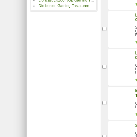
Lioncast LK200 RGB Gaming Tastatur im Test
Die besten Gaming-Tastaturen
S
G
B
G
L
G
G
3