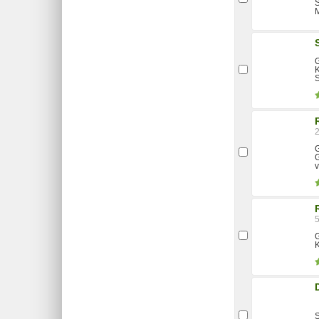
S
M
G
G
v
G
S