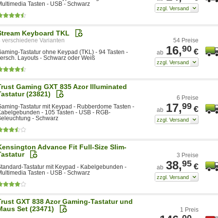
ultimedia Tasten - USB - Schwarz
Stream Keyboard TKL
4
54 Preise
16,
90
€
aming-Tastatur ohne Keypad (TKL) - 94 Tasten -
ab
ersch. Layouts - Schwarz oder Weiß
Trust Gaming GXT 835 Azor Illuminated
Tastatur (23821)
6 Preise
17,
99
aming-Tastatur mit Keypad - Rubberdome Tasten -
€
ab
abelgebunden - 105 Tasten - USB - RGB-
eleuchtung - Schwarz
Kensington Advance Fit Full-Size Slim-
Tastatur
3 Preise
38,
95
€
tandard-Tastatur mit Keypad - Kabelgebunden -
ab
ultimedia Tasten - USB - Schwarz
Trust GXT 838 Azor Gaming-Tastatur und
Maus Set (23471)
1 Preis
00