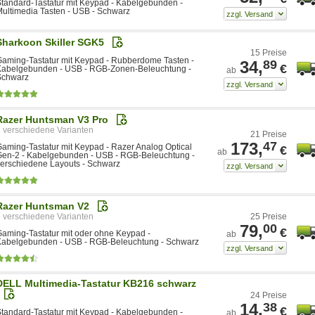
tandard-Tastatur mit Keypad - Kabelgebunden -
ultimedia Tasten - USB - Schwarz
Sharkoon Skiller SGK5
15 Preise
aming-Tastatur mit Keypad - Rubberdome Tasten -
34,
89
€
Kabelgebunden - USB - RGB-Zonen-Beleuchtung -
ab
Schwarz
Razer Huntsman V3 Pro
2
21 Preise
173,
47
aming-Tastatur mit Keypad - Razer Analog Optical
€
ab
Gen-2 - Kabelgebunden - USB - RGB-Beleuchtung -
erschiedene Layouts - Schwarz
Razer Huntsman V2
5
25 Preise
79,
00
€
aming-Tastatur mit oder ohne Keypad -
ab
Kabelgebunden - USB - RGB-Beleuchtung - Schwarz
DELL Multimedia-Tastatur KB216 schwarz
24 Preise
14,
38
€
tandard-Tastatur mit Keypad - Kabelgebunden -
ab