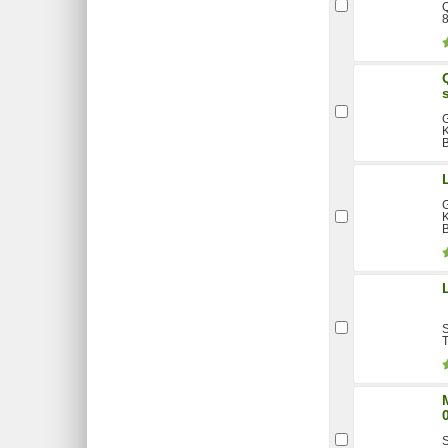
Q
G
K
B
G
K
B
S
T
S