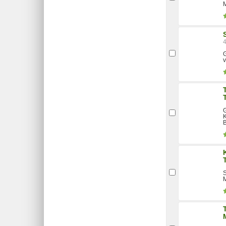
M
G
v
G
K
B
S
M