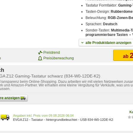
Tastatur Formfaktor:
Gaming-
Tasten-Design:
Rubberdome 
Beleuchtung:
RGB-Zonen-Be
Sprachen:
Deutsch
Sonder-Tasten:
Multimedia-T
programmierbare Tasten • W
alle Produktdaten anzeigen
Preistrend
2
ab
n
Preisüberwachung
ch
VGA Z12 Gaming-Tastatur schwarz (834-W0-12DE-K2)
 Transparenz beim Online-Shopping. Dazu arbeiten wir mit vielen Netzwerken zusa
k und Amazon-Partner. Wir erhalten eine kleine Vergütung für Verkäufe, was uns u
lussen.
bare anzeigen
Ka
Preis vom 09.08.2026 06:04
EVGA Z12 - Tastatur - hintergrundbeleuchtet - USB 834-W0-12DE-K2