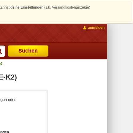
 kannst
deine Einstellungen
(z.b. Versandkostenanzeige)
anmelden
Suchen
0-
E-K2)
ngen oder
unden