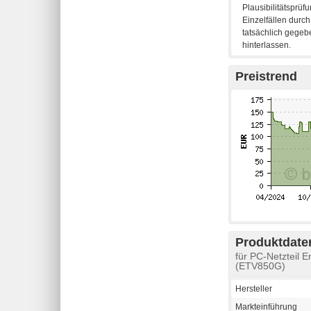
Preistrend
Produktdaten
für PC-Netzteil 
(ETV850G)
Hersteller
Markteinführung