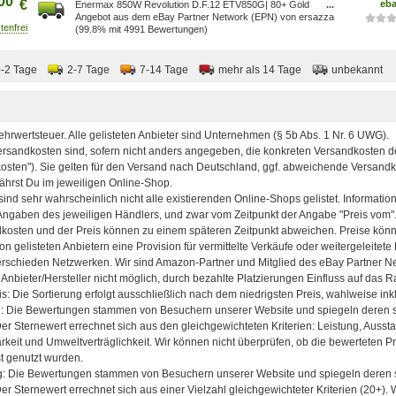
00
€
eb
Enermax 850W Revolution D.F.12 ETV850G| 80+ Gold
...
Kabelmanagement ATX 3 - ~D~
Angebot aus dem eBay Partner Network (EPN) von ersazza
(99.8% mit 4991 Bewertungen)
0-2 Tage
2-7 Tage
7-14 Tage
mehr als 14 Tage
unbekannt