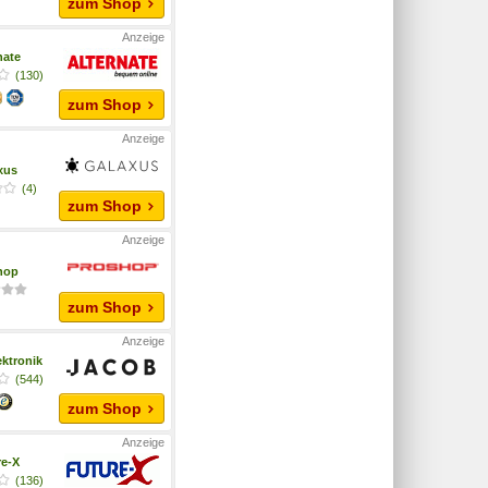
zum Shop
nate
(130)
zum Shop
xus
(4)
zum Shop
hop
zum Shop
ktronik
(544)
zum Shop
re-X
(136)