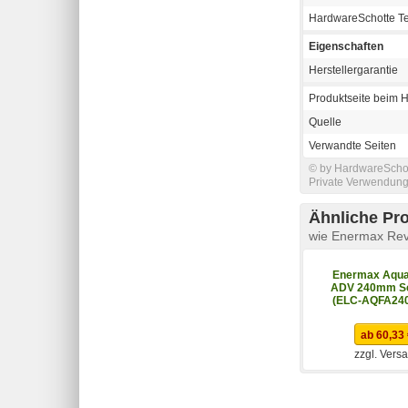
HardwareSchotte T
Eigenschaften
Herstellergarantie
Produktseite beim H
Quelle
Verwandte Seiten
© by HardwareSchott
Private Verwendung 
Ähnliche Pr
wie Enermax Rev
Enermax Aqua
ADV 240mm S
(ELC-AQFA24
ab 60,33
zzgl. Vers