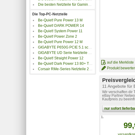
Die besten Netzteile für Gaming-PCs
Die Top-PC-Netzteile
Be-Quiet! Pure Power 13 M
Be-Quiet! DARK POWER 14
Be-Quiet! System Power 11
Be-Quiet! Power Zone 2
Be-Quiet! Pure Power 12 M
GIGABYTE P650G PCIE 5.1 schwarz
GIGABYTE UD Serie Netzteile UDxxxGM
Be-Quiet! Straight Power 12
auf die Merkliste
Be-Quiet! Dark Power 13 80+ Titanium
Produkt bewerte
Corsair RMe-Series Netzteile 2025
Preisverglei
11 Angebote für
Wir verschaffen dir
eBay Partner Networ
Kaufpreis zu beeinf
nur sofort liefer
1.
99,