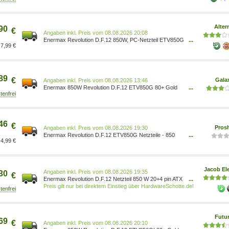
50% Semi-Fanless, 12V-2x6); ETV850G, schwarz
ETV850G 4713157727923 Computer &
Zubehör/Computer & Zubehör/Komponenten &
Alter
90
Ersatzteile/Interne Komponenten &
€
Preis vom 08.08.2026 20:08
Enermax Revolution D.F.12 850W, PC-Netzteil ETV850G
...
7,99 €
schwarz, 1x 12-Pin GPU Anschluss, 3x PCIe,
Kabelmanegement, 850 Watt 100053937
89
€
Gala
Preis vom 08.08.2026 13:46
Enermax 850W Revolution D.F.12 ETV850G 80+ Gold
...
(850 W), PC Netzteil, Schwarz
46
€
Pros
Preis vom 08.08.2026 19:30
Enermax Revolution D.F.12 ETV850G Netzteile - 850
...
4,99 €
Watt - 100 mm - ATX 3.1 - 80 Plus Gold zertifiziert
4713157727923
Jacob Ele
Preis vom 08.08.2026 19:35
30
€
Enermax Revolution D.F.12 Netzteil 850 W 20+4 pin ATX
...
ATX Schwarz (ETV850G)
Preis gilt nur bei direktem Einstieg über HardwareSchotte.de!
Futu
69
€
Preis vom 08.08.2026 20:10