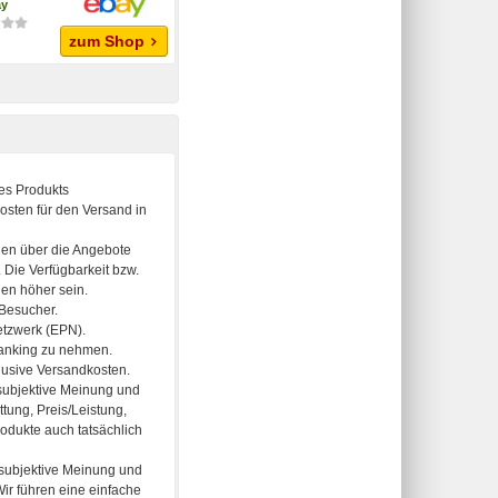
ay
zum Shop