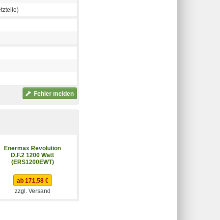
zteile)
Fehler melden
Enermax Revolution
Enermax Revolution
D.F.2 1200 Watt
D.F. X 850W
(ERS1200EWT)
(ERT850EWT)
ab 171,58 €
ab 129,64 €
zzgl. Versand
zzgl. Versand