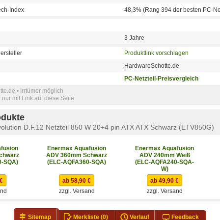
ech-Index
48,3% (Rang 394 der besten PC-Net
3 Jahre
ersteller
Produktlink vorschlagen
HardwareSchotte.de
PC-Netzteil-Preisvergleich
e.de • Irrtümer möglich
nur mit Link auf diese Seite
odukte
olution D.F.12 Netzteil 850 W 20+4 pin ATX ATX Schwarz (ETV850G)
fusion
Enermax Aquafusion
Enermax Aquafusion
chwarz
ADV 360mm Schwarz
ADV 240mm Weiß
0-SQA)
(ELC-AQFA360-SQA)
(ELC-AQFA240-SQA-
W)
 €
ab 58,90 €
ab 49,90 €
and
zzgl. Versand
zzgl. Versand
Sitemap
Merkliste
(0)
Verlauf
Feedback