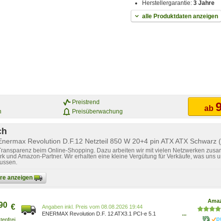
Herstellergarantie:
3 Jahre
alle Produktdaten anzeigen
Preistrend
9
ab
n
Preisüberwachung
ch
 Enermax Revolution D.F.12 Netzteil 850 W 20+4 pin ATX ATX Schwarz
 Transparenz beim Online-Shopping. Dazu arbeiten wir mit vielen Netzwerken zusa
k und Amazon-Partner. Wir erhalten eine kleine Vergütung für Verkäufe, was uns u
lussen.
bare anzeigen
Ama
90
€
Preis vom 08.08.2026 19:44
ENERMAX Revolution D.F. 12 ATX3.1 PCI-e 5.1
...
Ultrakompakt 850W Netzteil 80Plus Gold (Vollmodular,