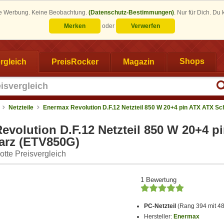
eine Werbung. Keine Beobachtung.
(Datenschutz-Bestimmungen)
.
Nur für Dich. Du
Merken
oder
Verwerfen
rgleich
PreisRocker
Magazin
Shops
Netzteile
Enermax Revolution D.F.12 Netzteil 850 W 20+4 pin ATX ATX S
evolution D.F.12 Netzteil 850 W 20+4 p
arz (ETV850G)
tte Preisvergleich
1 Bewertung
PC-Netzteil
(Rang 394 mit 4
Hersteller:
Enermax