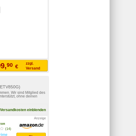
zzgl.
9,
90
€
Versand
 (ETV850G)
mmen. Wir sind Mitglied des
nterstützt, ohne deinen
Versandkosten einblenden
zon
(14)