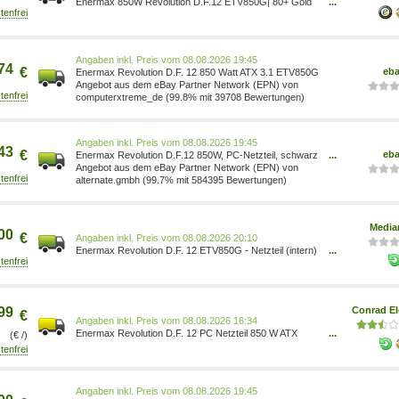
Enermax 850W Revolution D.F.12 ETV850G| 80+ Gold
...
Kabelmanagement ATX 3 PLUS (ETV850G)
Preis vom 08.08.2026 19:45
74
€
eb
Enermax Revolution D.F. 12 850 Watt ATX 3.1 ETV850G
Angebot aus dem eBay Partner Network (EPN) von
computerxtreme_de (99.8% mit 39708 Bewertungen)
Preis vom 08.08.2026 19:45
43
€
eb
Enermax Revolution D.F.12 850W, PC-Netzteil, schwarz
...
ETV850G
Angebot aus dem eBay Partner Network (EPN) von
alternate.gmbh (99.7% mit 584395 Bewertungen)
Media
00
€
Preis vom 08.08.2026 20:10
Enermax Revolution D.F. 12 ETV850G - Netzteil (intern)
...
4713157727923
99
Conrad El
€
Preis vom 08.08.2026 16:34
Enermax Revolution D.F. 12 PC Netzteil 850 W ATX
...
(€ /)
80PLUS Gold 4713157727923
Preis vom 08.08.2026 19:45