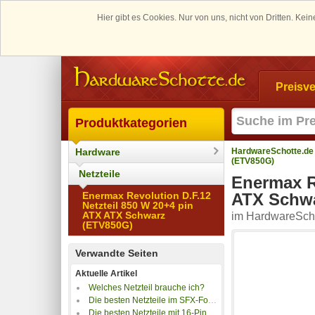
Hier gibt es Cookies. Nur von uns, nicht von Dritten. K
Preisve
Produktkategorien
Hardware
HardwareSchotte.de
(ETV850G)
Netzteile
Enermax R
Enermax Revolution D.F.12
ATX Schw
Netzteil 850 W 20+4 pin
ATX ATX Schwarz
im HardwareScho
(ETV850G)
Verwandte Seiten
Aktuelle Artikel
Welches Netzteil brauche ich?
Die besten Netzteile im SFX-Format
Die besten Netzteile mit 16-Pin-PCIe-Stromstecker (12VHPWR)