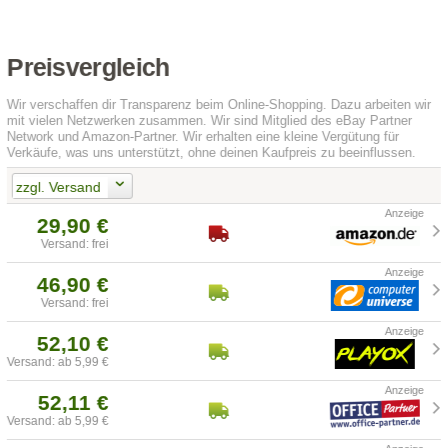
Preisvergleich
Wir verschaffen dir Transparenz beim Online-Shopping. Dazu arbeiten wir
mit vielen Netzwerken zusammen. Wir sind Mitglied des eBay Partner
Network und Amazon-Partner. Wir erhalten eine kleine Vergütung für
Verkäufe, was uns unterstützt, ohne deinen Kaufpreis zu beeinflussen.
zzgl. Versand
29,90 €
Versand: frei
46,90 €
Versand: frei
52,10 €
Versand: ab 5,99 €
52,11 €
Versand: ab 5,99 €