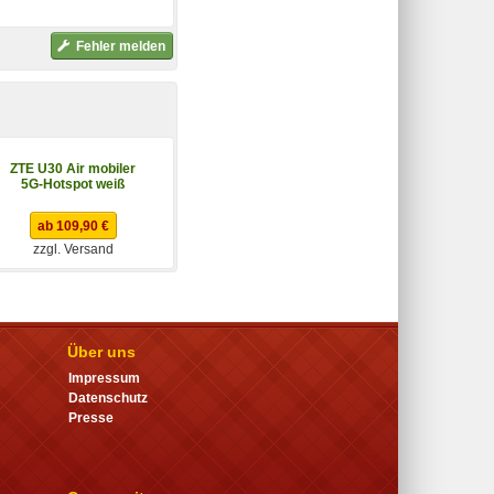
Fehler melden
ZTE U30 Air mobiler
Bea-fon MR2 4G LTE
5G-Hotspot weiß
Router weiß
ab 109,90 €
ab 39,77 €
zzgl. Versand
zzgl. Versand
Über uns
Impressum
Datenschutz
Presse