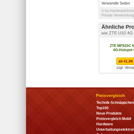
Verwandte Seiten
© by HardwareSchott
Private Verwendung 
Ähnliche Pr
wie ZTE U10 4G
ZTE MF920C M
4G-Hotspot 
ab 41,98
zzgl. Vers
Preisvergleich
Technik-Schnäppchen
Top100
Neue Produkte
Preisvergleich Mobil
Hardware
Unterhaltungselektron