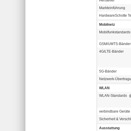
Hersteller
Markteinführung
HardwareSchotte T
Mobilnetz
Mobilfunkstandards
GSM/UMTS-Bänder
4G/LTE-Bänder
5G-Bänder
Netzwerk-Übertragu
WLAN
WLAN-Standards
verbindbare Geräte
Sicherheit & Versch
Ausstattung