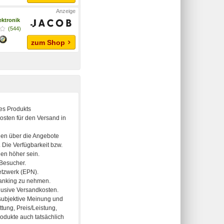
ektronik
(544)
zum Shop