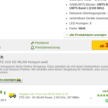
GSM/UMTS-Bänder:
UMTS Ba
UMTS Band 1 (2100 MHz)
Netzwerk-Übertragungsrate:
verbindbare Geräte (maximal
LED Anzeigen:
3
Farbe:
Weiß
alle Produktdaten anzeigen
Preistrend
3
ab
n
Preisüberwachung
ch
ZTE U10 4G WLAN Hotspot weiß
 Transparenz beim Online-Shopping. Dazu arbeiten wir mit vielen Netzwerken zusa
k und Amazon-Partner. Wir erhalten eine kleine Vergütung für Verkäufe, was uns u
lussen.
bare anzeigen
reic
9
€
Preis vom 08.08.2026 11:10
ZTE U10 - 4G WLAN Router, 2.4/5 GHz, 287 MBit/s
...
,95 €
U10[5087]