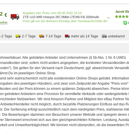
Jacob El
Preis vom 08.08.2026 10:19
2
€
ZTE U10 WIR-Hotspot 287.0Mbit LTE/Wi-Fi6 2000mAh
...
Weiss retail (U10)
Preis gilt nur bei direktem Einstieg über HardwareSchotte.de!
0-2 Tage
2-7 Tage
7-14 Tage
mehr als 14 Tage
unbekannt