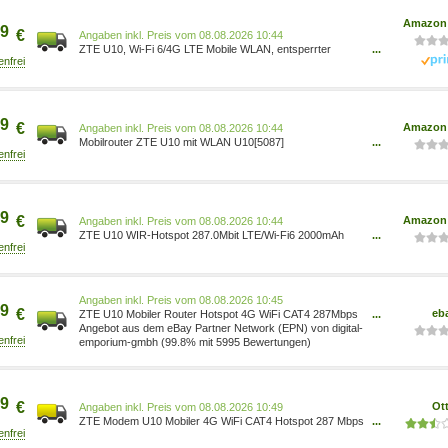
Amazon 
9
€
Preis vom 08.08.2026 10:44
ZTE U10, Wi-Fi 6/4G LTE Mobile WLAN, entsperrter
...
tragbarer Zugangspunkt zu niedrigen Kosten, verbindet
Sich mit 32 Geräten, Akku 2000 mAh, integrierte Antenne
für verbesserte Geschwindigkeiten U10[5087]
5060508601807 Computer & Zubehör/Computer & Zub
9
€
Amazon 
Preis vom 08.08.2026 10:44
Mobilrouter ZTE U10 mit WLAN U10[5087]
...
5060508601845 Computer & Zubehör/Computer &
Zubehör/Netzwerkgeräte/Router mit integriertem Modem
9
€
Amazon 
Preis vom 08.08.2026 10:44
ZTE U10 WIR-Hotspot 287.0Mbit LTE/Wi-Fi6 2000mAh
...
Weiss Retail U10[5087] 6902176112348 Computer &
Zubehör/Computer & Zubehör/Netzwerkgeräte/Router
Computer & Zubehör/Arborist Merchandising Root/Self
Service/Special Features Stores/a4cbee59-f823-40fe-8
Preis vom 08.08.2026 10:45
9
€
eb
ZTE U10 Mobiler Router Hotspot 4G WiFi CAT4 287Mbps
...
für bis zu 32 Geräte weiss 6902176112348
Angebot aus dem eBay Partner Network (EPN) von digital-
emporium-gmbh (99.8% mit 5995 Bewertungen)
9
€
Ot
Preis vom 08.08.2026 10:49
ZTE Modem U10 Mobiler 4G WiFi CAT4 Hotspot 287 Mbps
...
für bis zu 32 Geräte - weiss 6902176112348