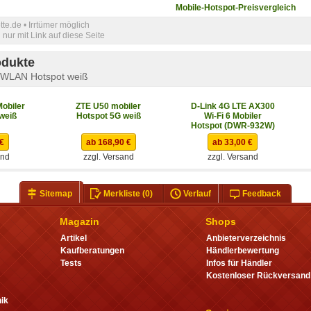
Mobile-Hotspot-Preisvergleich
e.de • Irrtümer möglich
nur mit Link auf diese Seite
odukte
 WLAN Hotspot weiß
obiler
ZTE U50 mobiler
D-Link 4G LTE AX300
weiß
Hotspot 5G weiß
Wi-Fi 6 Mobiler
Hotspot (DWR-932W)
 €
ab 168,90 €
ab 33,00 €
and
zzgl. Versand
zzgl. Versand
Sitemap
Merkliste
(0)
Verlauf
Feedback
Magazin
Shops
Artikel
Anbieterverzeichnis
Kaufberatungen
Händlerbewertung
Tests
Infos für Händler
Kostenloser Rückversand
ik