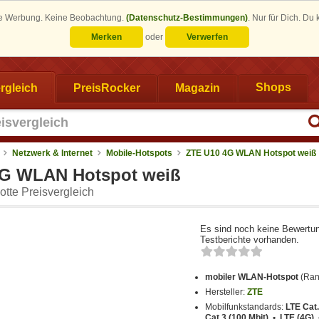
eine Werbung. Keine Beobachtung.
(Datenschutz-Bestimmungen)
.
Nur für Dich. Du
Merken
oder
Verwerfen
rgleich
PreisRocker
Magazin
Shops
Netzwerk & Internet
Mobile-Hotspots
ZTE U10 4G WLAN Hotspot weiß
4G WLAN Hotspot weiß
tte Preisvergleich
Es sind noch keine Bewertu
Testberichte vorhanden.
mobiler WLAN-Hotspot
(Ran
Hersteller:
ZTE
Mobilfunkstandards:
LTE Cat.
Cat.3 (100 Mbit) • LTE (4G) 