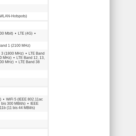
 WLAN-Hotspots)
100 Mbit) • LTE (4G) •
and 1 (2100 MHz)
 3 (1800 MHz) • LTE Band
0 MHz) • LTE Band 12, 13,
800 MHz) • LTE Band 38
s) • WiFi 5 (IEEE 802.11ac
n bis 300 MBit/s) • IEEE
11b (11 bis 44 MBit/s)