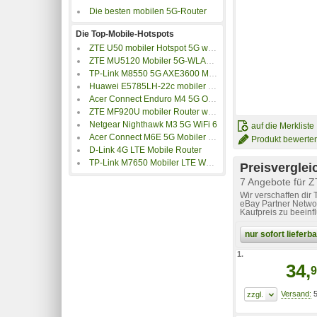
Die besten mobilen 5G-Router
Die Top-Mobile-Hotspots
ZTE U50 mobiler Hotspot 5G weiß
ZTE MU5120 Mobiler 5G-WLAN-Hotspot
TP-Link M8550 5G AXE3600 Mobiler Router
Huawei E5785LH-22c mobiler LTE Hotspot schwarz
Acer Connect Enduro M4 5G Outdoor Hostspot
ZTE MF920U mobiler Router weiß
Netgear Nighthawk M3 5G WiFi 6
auf die Merkliste
Acer Connect M6E 5G Mobiler WiFi Hostspot
Produkt bewerte
D-Link 4G LTE Mobile Router
TP-Link M7650 Mobiler LTE WLAN-Router
Preisverglei
7 Angebote für 
Wir verschaffen dir
eBay Partner Networ
Kaufpreis zu beeinf
nur sofort liefer
1.
34,
9
5