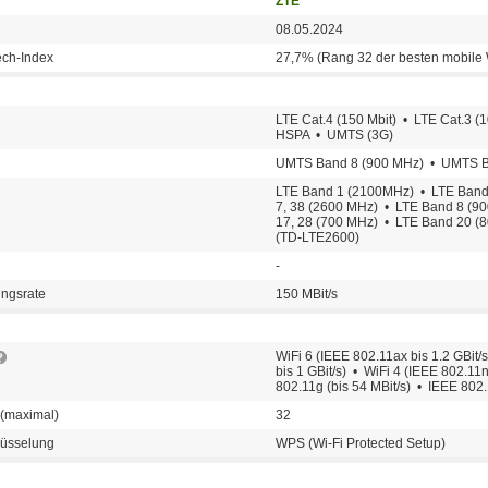
ZTE
08.05.2024
ech-Index
27,7% (Rang 32 der besten mobile
LTE Cat.4 (150 Mbit) • LTE Cat.3 (
HSPA • UMTS (3G)
UMTS Band 8 (900 MHz) • UMTS B
LTE Band 1 (2100MHz) • LTE Band
7, 38 (2600 MHz) • LTE Band 8 (90
17, 28 (700 MHz) • LTE Band 20 (
(TD-LTE2600)
-
ngsrate
150 MBit/s
WiFi 6 (IEEE 802.11ax bis 1.2 GBit/
bis 1 GBit/s) • WiFi 4 (IEEE 802.11
802.11g (bis 54 MBit/s) • IEEE 802.
 (maximal)
32
lüsselung
WPS (Wi-Fi Protected Setup)