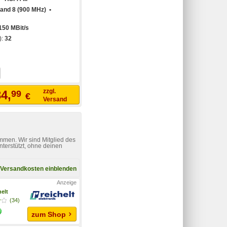
nd 8 (900 MHz) •
150 MBit/s
):
32
zzgl.
4,
99
€
Versand
mmen. Wir sind Mitglied des
nterstützt, ohne deinen
Versandkosten einblenden
helt
(34)
zum Shop