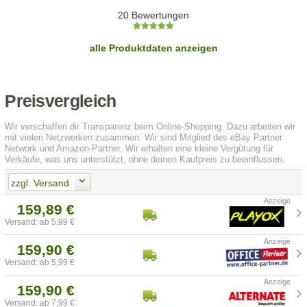
20 Bewertungen
alle Produktdaten anzeigen
Preisvergleich
Wir verschaffen dir Transparenz beim Online-Shopping. Dazu arbeiten wir
mit vielen Netzwerken zusammen. Wir sind Mitglied des eBay Partner
Network und Amazon-Partner. Wir erhalten eine kleine Vergütung für
Verkäufe, was uns unterstützt, ohne deinen Kaufpreis zu beeinflussen.
zzgl. Versand
159,89 €
Versand: ab 5,99 €
159,90 €
Versand: ab 5,99 €
159,90 €
Versand: ab 7,99 €