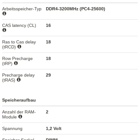
Arbeitsspeicher-Typ
DDR4-3200MHz (PC4-25600)
CAS latency (CL)
16
Ras to Cas delay
18
(tRCD)
Row Precharge
18
(tRP)
Precharge delay
29
(tRAS)
Speicheraufbau
Anzahl der RAM-
2
Module
Spannung
1,2 Volt