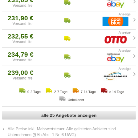
Versand: frei
231,90 €
Versand: frei
232,55 €
Versand: frei
234,79 €
Versand: frei
239,00 €
Versand: frei
0-2 Tage
2-7 Tage
7-14 Tage
> 14 Tage
Unbekannt
alle 25 Angebote anzeigen