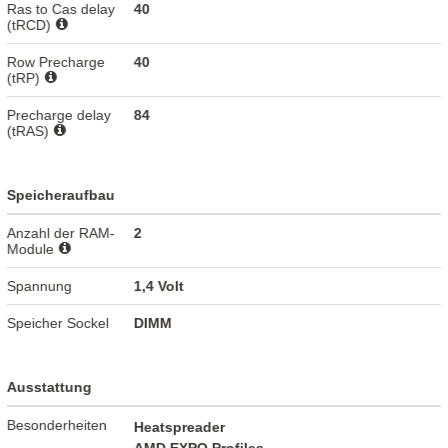
Ras to Cas delay
40
(tRCD)
Row Precharge
40
(tRP)
Precharge delay
84
(tRAS)
Speicheraufbau
Anzahl der RAM-
2
Module
Spannung
1,4 Volt
Speicher Sockel
DIMM
Ausstattung
Besonderheiten
Heatspreader