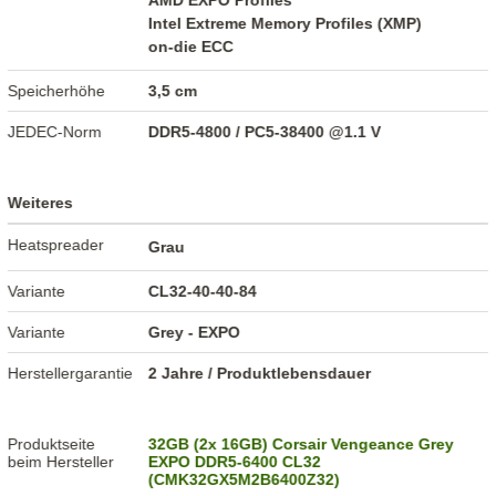
AMD EXPO Profiles
Intel Extreme Memory Profiles (XMP)
on-die ECC
Speicherhöhe
3,5 cm
JEDEC-Norm
DDR5-4800 / PC5-38400 @1.1 V
Weiteres
Heatspreader
Grau
Variante
CL32-40-40-84
Variante
Grey - EXPO
Herstellergarantie
2 Jahre / Produktlebensdauer
Produktseite
32GB (2x 16GB) Corsair Vengeance Grey
beim Hersteller
EXPO DDR5-6400 CL32
(CMK32GX5M2B6400Z32)