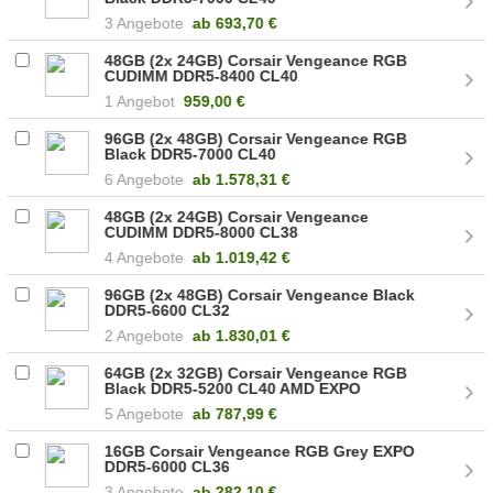
(CMH48GX5M2B7000C40)
3 Angebote
ab
693,70 €
48GB (2x 24GB) Corsair Vengeance RGB
CUDIMM DDR5-8400 CL40
(CMHC48GX5M2X8400C40)
1 Angebot
959,00 €
96GB (2x 48GB) Corsair Vengeance RGB
Black DDR5-7000 CL40
(CMH96GX5M2B7000C40)
6 Angebote
ab
1.578,31 €
48GB (2x 24GB) Corsair Vengeance
CUDIMM DDR5-8000 CL38
(CMKC48GX5M2X8000C38)
4 Angebote
ab
1.019,42 €
96GB (2x 48GB) Corsair Vengeance Black
DDR5-6600 CL32
(CMK96GX5M2B6600C32)
2 Angebote
ab
1.830,01 €
64GB (2x 32GB) Corsair Vengeance RGB
Black DDR5-5200 CL40 AMD EXPO
(CMH64GX5M2B5200Z40K)
5 Angebote
ab
787,99 €
16GB Corsair Vengeance RGB Grey EXPO
DDR5-6000 CL36
(CMH16GX5M1E6000Z36)
3 Angebote
ab
282,10 €