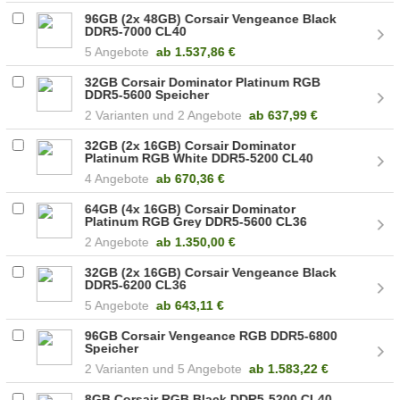
96GB (2x 48GB) Corsair Vengeance Black
DDR5-7000 CL40
(CMK96GX5M2B7000C40)
5 Angebote
ab
1.537,86 €
32GB Corsair Dominator Platinum RGB
DDR5-5600 Speicher
2
2 Angebote
ab
637,99 €
32GB (2x 16GB) Corsair Dominator
Platinum RGB White DDR5-5200 CL40
(CMT32GX5M2B5200C40W)
4 Angebote
ab
670,36 €
64GB (4x 16GB) Corsair Dominator
Platinum RGB Grey DDR5-5600 CL36
(CMT64GX5M4B6200C32)
2 Angebote
ab
1.350,00 €
32GB (2x 16GB) Corsair Vengeance Black
DDR5-6200 CL36
(CMK32GX5M2B6200C36)
5 Angebote
ab
643,11 €
96GB Corsair Vengeance RGB DDR5-6800
Speicher
2
5 Angebote
ab
1.583,22 €
8GB Corsair RGB Black DDR5-5200 CL40