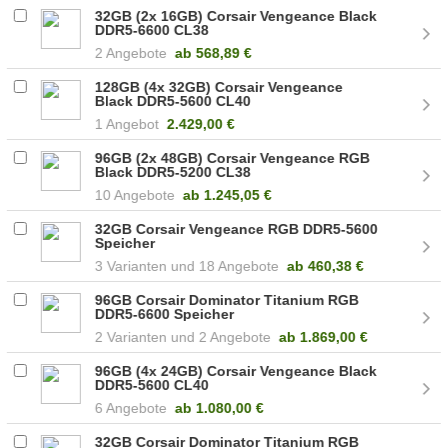
32GB (2x 16GB) Corsair Vengeance Black
DDR5-6600 CL38
(CMK32GX5M2B6600C38)
2 Angebote
ab
568,89 €
128GB (4x 32GB) Corsair Vengeance
Black DDR5-5600 CL40
(CMK128GX5M4B5600C40)
1 Angebot
2.429,00 €
96GB (2x 48GB) Corsair Vengeance RGB
Black DDR5-5200 CL38
(CMH96GX5M2B5200C38)
10 Angebote
ab
1.245,05 €
32GB Corsair Vengeance RGB DDR5-5600
Speicher
3
18 Angebote
ab
460,38 €
96GB Corsair Dominator Titanium RGB
DDR5-6600 Speicher
2
2 Angebote
ab
1.869,00 €
96GB (4x 24GB) Corsair Vengeance Black
DDR5-5600 CL40
(CMK96GX5M4B5600C40)
6 Angebote
ab
1.080,00 €
32GB Corsair Dominator Titanium RGB