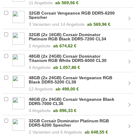
11 Angebote
ab
569,56 €
32GB Corsair Vengeance RGB DDR5-6200
Speicher
3
14 Angebote
ab
569,96 €
32GB (2x 16GB) Corsair Dominator
Platinum RGB Black DDR5-7200 CL34
(CMT32GX5M2X7200C34)
2 Angebote
ab
674,62 €
48GB (2x 24GB) Corsair Dominator
Titanium RGB White DDR5-6000 CL30
(CMP48GX5M2B6000C30W)
4 Angebote
ab
1.057,86 €
48GB (2x 24GB) Corsair Vengeance RGB
Black DDR5-5200 CL38
(CMH48GX5M2B5200C38)
12 Angebote
ab
498,00 €
48GB (2x 24GB) Corsair Vengeance Black
DDR5-7000 CL36
(CMK48GX5M2B7000C36)
4 Angebote
ab
896,33 €
32GB Corsair Dominator Platinum RGB
DDR5-6200 Speicher
2
6 Angebote
ab
648,55 €