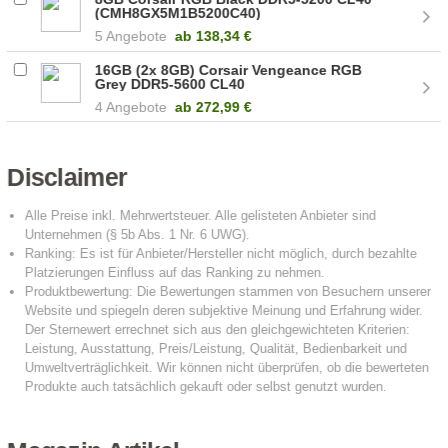
(CMH8GX5M1B5200C40)
5 Angebote
ab
138,34 €
16GB (2x 8GB) Corsair Vengeance RGB
Grey DDR5-5600 CL40
(CMH16GX5M2B5600Z40)
4 Angebote
ab
272,99 €
Disclaimer