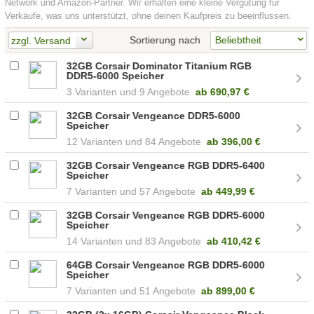
Network und Amazon-Partner. Wir erhalten eine kleine Vergütung für
Verkäufe, was uns unterstützt, ohne deinen Kaufpreis zu beeinflussen.
Sortierung nach
zzgl. Versand
32GB Corsair Dominator Titanium RGB
DDR5-6000 Speicher
3
9 Angebote
ab
690,97 €
32GB Corsair Vengeance DDR5-6000
Speicher
12
84 Angebote
ab
396,00 €
32GB Corsair Vengeance RGB DDR5-6400
Speicher
7
57 Angebote
ab
449,99 €
32GB Corsair Vengeance RGB DDR5-6000
Speicher
14
83 Angebote
ab
410,42 €
64GB Corsair Vengeance RGB DDR5-6000
Speicher
7
51 Angebote
ab
899,00 €