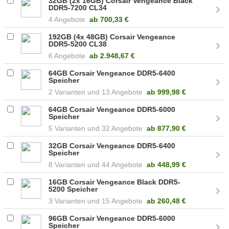
32GB (2x 16GB) Corsair Vengeance Black
DDR5-7200 CL34
(CMK32GX5M2X7200C34)
4 Angebote
ab
700,33 €
192GB (4x 48GB) Corsair Vengeance
DDR5-5200 CL38
(CMK192GX5M4B5200C38)
6 Angebote
ab
2.948,67 €
64GB Corsair Vengeance DDR5-6400
Speicher
2
13 Angebote
ab
999,98 €
64GB Corsair Vengeance DDR5-6000
Speicher
5
32 Angebote
ab
877,90 €
32GB Corsair Vengeance DDR5-6400
Speicher
8
44 Angebote
ab
448,99 €
16GB Corsair Vengeance Black DDR5-
5200 Speicher
3
15 Angebote
ab
260,48 €
96GB Corsair Vengeance DDR5-6000
Speicher