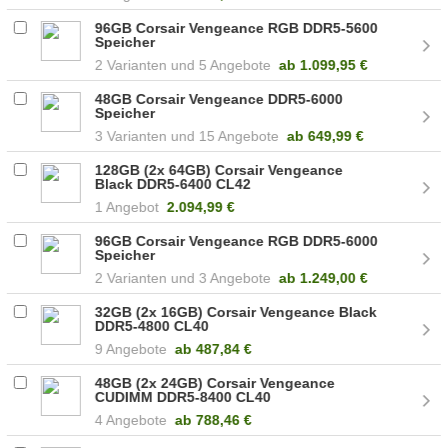
96GB Corsair Vengeance RGB DDR5-5600
Speicher
2
5 Angebote
ab
1.099,95 €
48GB Corsair Vengeance DDR5-6000
Speicher
3
15 Angebote
ab
649,99 €
128GB (2x 64GB) Corsair Vengeance
Black DDR5-6400 CL42
(CMK128GX5M2B6400C42)
1 Angebot
2.094,99 €
96GB Corsair Vengeance RGB DDR5-6000
Speicher
2
3 Angebote
ab
1.249,00 €
32GB (2x 16GB) Corsair Vengeance Black
DDR5-4800 CL40
(CMK32GX5M2A4800C40)
9 Angebote
ab
487,84 €
48GB (2x 24GB) Corsair Vengeance
CUDIMM DDR5-8400 CL40
(CMKC48GX5M2X8400C40)
4 Angebote
ab
788,46 €