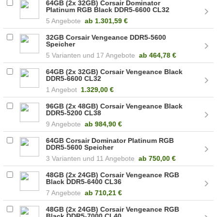
64GB (2x 32GB) Corsair Dominator
Platinum RGB Black DDR5-6600 CL32
(CMT64GX5M2B6600C32)
5 Angebote
ab
1.301,59 €
32GB Corsair Vengeance DDR5-5600
Speicher
5
17 Angebote
ab
464,78 €
64GB (2x 32GB) Corsair Vengeance Black
DDR5-6600 CL32
(CMK64GX5M2B6600C32)
1 Angebot
1.329,00 €
96GB (2x 48GB) Corsair Vengeance Black
DDR5-5200 CL38
(CMK96GX5M2B5200C38)
9 Angebote
ab
984,90 €
64GB Corsair Dominator Platinum RGB
DDR5-5600 Speicher
3
11 Angebote
ab
750,00 €
48GB (2x 24GB) Corsair Vengeance RGB
Black DDR5-6400 CL36
(CMH48GX5M2B6400C36)
7 Angebote
ab
710,21 €
48GB (2x 24GB) Corsair Vengeance RGB
Black DDR5-7000 CL40