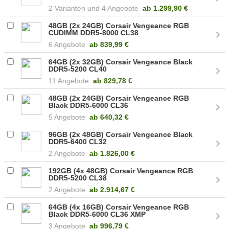
2
4 Angebote
ab
1.299,90 €
48GB (2x 24GB) Corsair Vengeance RGB
CUDIMM DDR5-8000 CL38
(CMHC48GX5M2X8000C38)
6 Angebote
ab
839,99 €
64GB (2x 32GB) Corsair Vengeance Black
DDR5-5200 CL40
(CMK64GX5M2B5200C40)
11 Angebote
ab
829,78 €
48GB (2x 24GB) Corsair Vengeance RGB
Black DDR5-6000 CL36
(CMH48GX5M2E6000C36)
5 Angebote
ab
640,32 €
96GB (2x 48GB) Corsair Vengeance Black
DDR5-6400 CL32
(CMK96GX5M2B6400C32)
2 Angebote
ab
1.826,00 €
192GB (4x 48GB) Corsair Vengeance RGB
DDR5-5200 CL38
(CMH192GX5M4B5200C38)
2 Angebote
ab
2.914,67 €
64GB (4x 16GB) Corsair Vengeance RGB
Black DDR5-6000 CL36 XMP
(CMH64GX5M4B6000C36)
3 Angebote
ab
996,79 €