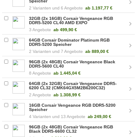
Speicher
2
6 Angebote
ab
1.197,77 €
32GB (2x 16GB) Corsair Vengeance RGB
DDR5-5200 CL40 AMD EXPO
(CMK32GX5M2B5200Z40)
3 Angebote
ab
499,90 €
64GB Corsair Dominator Platinum RGB
DDR5-5200 Speicher
2
7 Angebote
ab
889,00 €
96GB (2x 48GB) Corsair Vengeance Black
DDR5-5600 CL40
(CMK96GX5M2B5600C40)
8 Angebote
ab
1.445,04 €
64GB (2x 32GB) Corsair Vengeance DDR5-
6200 CL32 (CMK64GX5M2B6200C32)
2 Angebote
ab
1.308,99 €
16GB Corsair Vengeance RGB DDR5-5200
Speicher
4
13 Angebote
ab
249,00 €
96GB (2x 48GB) Corsair Vengeance RGB
Black DDR5-6600 CL32
(CMH96GX5M2B6600C32)