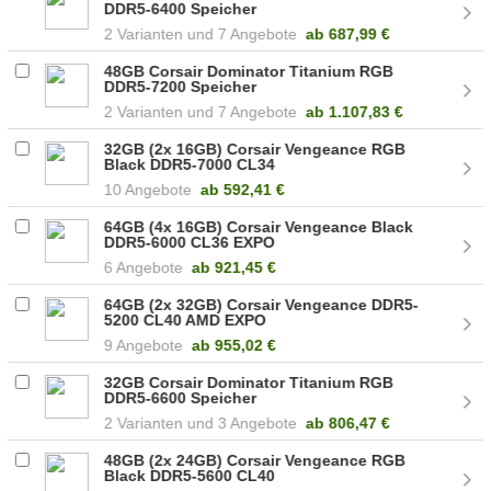
DDR5-6400 Speicher
2
7 Angebote
ab
687,99 €
48GB Corsair Dominator Titanium RGB
DDR5-7200 Speicher
2
7 Angebote
ab
1.107,83 €
32GB (2x 16GB) Corsair Vengeance RGB
Black DDR5-7000 CL34
(CMH32GX5M2X7000C34)
10 Angebote
ab
592,41 €
64GB (4x 16GB) Corsair Vengeance Black
DDR5-6000 CL36 EXPO
(CMK64GX5M4B6000Z36)
6 Angebote
ab
921,45 €
64GB (2x 32GB) Corsair Vengeance DDR5-
5200 CL40 AMD EXPO
(CMK64GX5M2B5200Z40)
9 Angebote
ab
955,02 €
32GB Corsair Dominator Titanium RGB
DDR5-6600 Speicher
2
3 Angebote
ab
806,47 €
48GB (2x 24GB) Corsair Vengeance RGB
Black DDR5-5600 CL40
(CMH48GX5M2B5600C40)