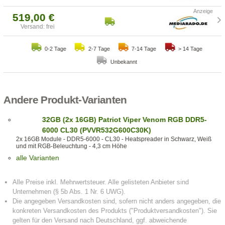
519,00 €
Versand: frei
0-2 Tage
2-7 Tage
7-14 Tage
> 14 Tage
Unbekannt
Andere Produkt-Varianten
32GB (2x 16GB) Patriot Viper Venom RGB DDR5-
6000 CL30 (PVVR532G600C30K)
2x 16GB Module - DDR5-6000 - CL30 - Heatspreader in Schwarz, Weiß
und mit RGB-Beleuchtung - 4,3 cm Höhe
alle Varianten