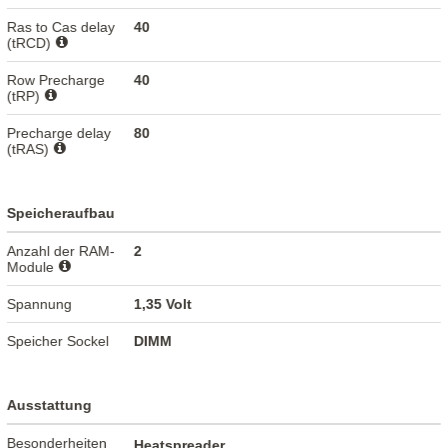
Ras to Cas delay
40
(tRCD)
Row Precharge
40
(tRP)
Precharge delay
80
(tRAS)
Speicheraufbau
Anzahl der RAM-
2
Module
Spannung
1,35 Volt
Speicher Sockel
DIMM
Ausstattung
Besonderheiten
Heatspreader